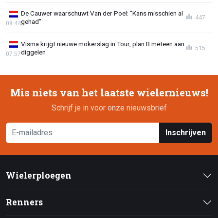
De Cauwer waarschuwt Van der Poel: "Kans misschien al
447
gehad"
08:44
Visma krijgt nieuwe mokerslag in Tour, plan B meteen aan
515
diggelen
07:57
Mis niets van het laatste wielernieuws!
Schrijf je in voor onze nieuwsbrief
Inschrijven
Wielerploegen
Renners