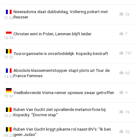
Niewiadoma slaat dubbelslag, Vollering pokert met
26
Reusser
17:50
Christen wint in Polen, Lemmen blijft leider
7
16:44
Tourorganisatie is onverbiddelijk: Kopecky bestraft
797
15:33
Absolute klassementstopper stapt plots uit Tour de
60
France Femmes
14:38
Veelbelovende Visma-renner opnieuw zwaar getroffen
9
10:41
Ruben Van Gucht ziet opvallende metamorfose bij
76
Kopecky: "Enorme stap"
10:01
Ruben Van Gucht krijgt pikante rol naast BV's: "Ik ben
32
geen Judas"
09:23