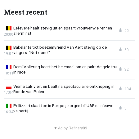
Meest recent
Lefevere haalt stevig uit en spaart vrouwenwielrennen
90
allerminst
20:00
Bakelants tikt boezemvriend Van Aert stevig op de
60
vingers: "Not done!"
19:04
Demi Vollering keert het helemaal om en pakt de gele trui
32
in Nice
18:11
Visma LaB viert én baalt na spectaculaire ontknoping in
104
Ronde van Polen
17:04
Pellizzari slaat toe in Burgos, zorgen bij UAE na nieuwe
8
valpartij
16:34
▼ Ad by Refinery89