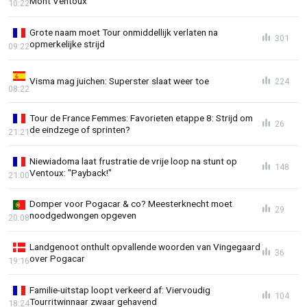
Mont Ventoux
10:22
Grote naam moet Tour onmiddellijk verlaten na
301
opmerkelijke strijd
09:22
Visma mag juichen: Superster slaat weer toe
224
08:22
Tour de France Femmes: Favorieten etappe 8: Strijd om
26
de eindzege of sprinten?
21:21
Niewiadoma laat frustratie de vrije loop na stunt op
148
Ventoux: "Payback!"
21:00
Domper voor Pogacar & co? Meesterknecht moet
29
noodgedwongen opgeven
20:08
Landgenoot onthult opvallende woorden van Vingegaard
36
over Pogacar
19:16
Familie-uitstap loopt verkeerd af: Viervoudig
104
Tourritwinnaar zwaar gehavend
18:24