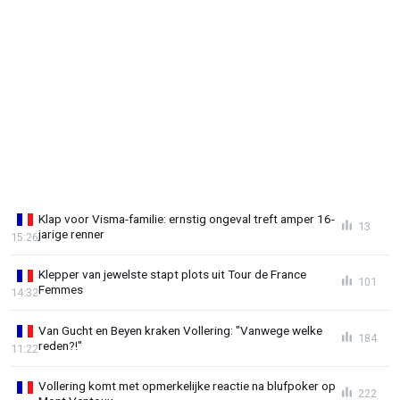
Klap voor Visma-familie: ernstig ongeval treft amper 16-
13
jarige renner
15:26
Klepper van jewelste stapt plots uit Tour de France
101
Femmes
14:32
Van Gucht en Beyen kraken Vollering: "Vanwege welke
184
reden?!"
11:22
Vollering komt met opmerkelijke reactie na blufpoker op
222