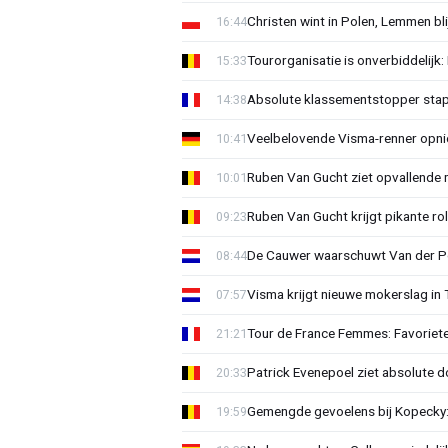
Christen wint in Polen, Lemmen blij
16:44
Tourorganisatie is onverbiddelijk
15:33
Absolute klassementstopper stap
14:38
Veelbelovende Visma-renner opni
10:41
Ruben Van Gucht ziet opvallende 
10:01
Ruben Van Gucht krijgt pikante rol
09:23
De Cauwer waarschuwt Van der Po
08:44
Visma krijgt nieuwe mokerslag in 
07:57
Tour de France Femmes: Favoriete
21:21
Patrick Evenepoel ziet absolute 
20:33
Gemengde gevoelens bij Kopecky: 
19:59