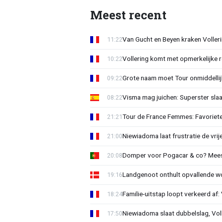
Meest recent
Van Gucht en Beyen kraken Voller
11:22
Vollering komt met opmerkelijke 
10:22
Grote naam moet Tour onmiddellijk
09:22
Visma mag juichen: Superster slaa
08:22
Tour de France Femmes: Favorieten
21:21
Niewiadoma laat frustratie de vrij
21:00
Domper voor Pogacar & co? Mee
20:08
Landgenoot onthult opvallende w
19:16
Familie-uitstap loopt verkeerd af
18:24
Niewiadoma slaat dubbelslag, Vol
17:50