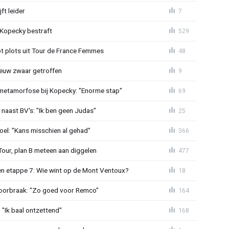
ft leider
7
: Kopecky bestraft
529
t plots uit Tour de France Femmes
48
euw zwaar getroffen
9
metamorfose bij Kopecky: "Enorme stap"
69
 naast BV's: "Ik ben geen Judas"
25
el: "Kans misschien al gehad"
366
Tour, plan B meteen aan diggelen
477
n etappe 7: Wie wint op de Mont Ventoux?
18
doorbraak: "Zo goed voor Remco"
164
"Ik baal ontzettend"
168