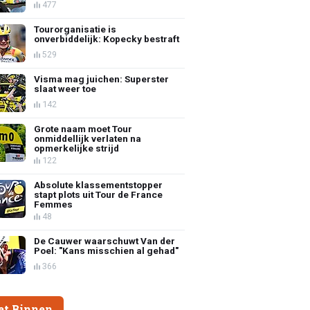
477
Tourorganisatie is
onverbiddelijk: Kopecky bestraft
529
Visma mag juichen: Superster
slaat weer toe
142
Grote naam moet Tour
onmiddellijk verlaten na
opmerkelijke strijd
122
Absolute klassementstopper
stapt plots uit Tour de France
Femmes
48
De Cauwer waarschuwt Van der
Poel: "Kans misschien al gehad"
366
et Binnen