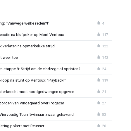
ing: "Vanwege welke reden?!"
4
reactie na blufpoker op Mont Ventoux
117
 verlaten na opmerkelijke strijd
122
t weer toe
142
 etappe 8: Strijd om de eindzege of sprinten?
24
e loop na stunt op Ventoux: "Payback!"
119
sterknecht moet noodgedwongen opgeven
21
oorden van Vingegaard over Pogacar
27
: Viervoudig Tourritwinnaar zwaar gehavend
83
lering pokert met Reusser
26