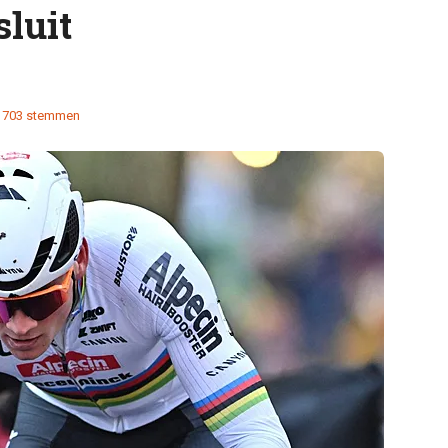
sluit
703 stemmen