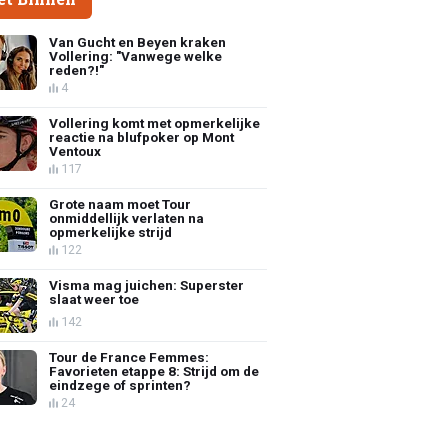
Van Gucht en Beyen kraken
Vollering: "Vanwege welke
reden?!"
4
Vollering komt met opmerkelijke
reactie na blufpoker op Mont
Ventoux
117
Grote naam moet Tour
onmiddellijk verlaten na
opmerkelijke strijd
122
Visma mag juichen: Superster
slaat weer toe
142
Tour de France Femmes:
Favorieten etappe 8: Strijd om de
eindzege of sprinten?
24