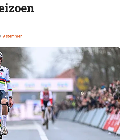
seizoen
9 stemmen