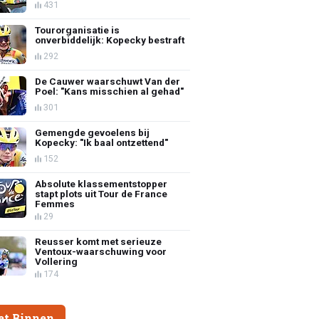
431
Tourorganisatie is
onverbiddelijk: Kopecky bestraft
292
De Cauwer waarschuwt Van der
Poel: "Kans misschien al gehad"
301
Gemengde gevoelens bij
Kopecky: "Ik baal ontzettend"
152
Absolute klassementstopper
stapt plots uit Tour de France
Femmes
29
Reusser komt met serieuze
Ventoux-waarschuwing voor
Vollering
174
et Binnen