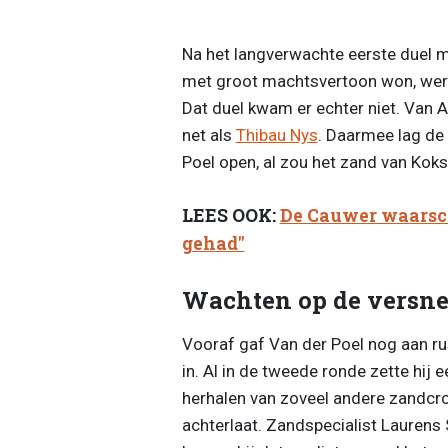
Na het langverwachte eerste duel 
met groot machtsvertoon won, werd 
Dat duel kwam er echter niet. Van Ae
net als
Thibau Nys
. Daarmee lag de
Poel open, al zou het zand van Koksij
LEES OOK:
De Cauwer waarsch
gehad"
Wachten op de versne
Vooraf gaf Van der Poel nog aan rust
in. Al in de tweede ronde zette hij e
herhalen van zoveel andere zandcro
achterlaat. Zandspecialist Laurens