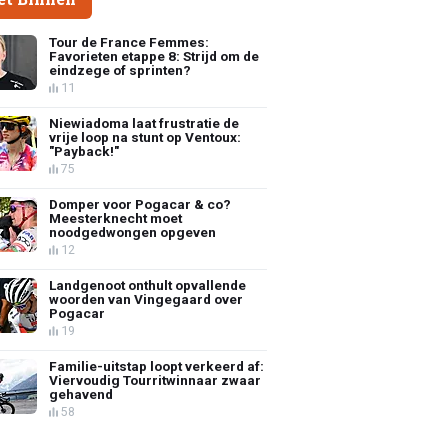
Tour de France Femmes:
Favorieten etappe 8: Strijd om de
eindzege of sprinten?
11
Niewiadoma laat frustratie de
vrije loop na stunt op Ventoux:
"Payback!"
75
Domper voor Pogacar & co?
Meesterknecht moet
noodgedwongen opgeven
12
Landgenoot onthult opvallende
woorden van Vingegaard over
Pogacar
19
Familie-uitstap loopt verkeerd af:
Viervoudig Tourritwinnaar zwaar
gehavend
58