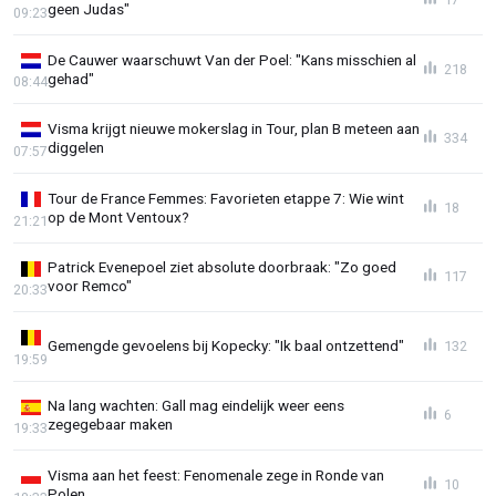
geen Judas"
09:23
De Cauwer waarschuwt Van der Poel: "Kans misschien al
218
gehad"
08:44
Visma krijgt nieuwe mokerslag in Tour, plan B meteen aan
334
diggelen
07:57
Tour de France Femmes: Favorieten etappe 7: Wie wint
18
op de Mont Ventoux?
21:21
Patrick Evenepoel ziet absolute doorbraak: "Zo goed
117
voor Remco"
20:33
Gemengde gevoelens bij Kopecky: "Ik baal ontzettend"
132
19:59
Na lang wachten: Gall mag eindelijk weer eens
6
zegegebaar maken
19:33
Visma aan het feest: Fenomenale zege in Ronde van
10
Polen