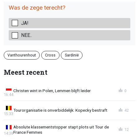
Was de zege terecht?
JA!
NEE..
Vanthourenhout
Cross
Sardinië
Meest recent
Christen wint in Polen, Lemmen blijft leider
0
16:44
Tourorganisatie is onverbiddelijk: Kopecky bestraft
42
15:33
Absolute klassementstopper stapt plots uit Tour de
12
France Femmes
14:38