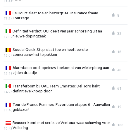
18:33
Le Court slaat toe en bezorgt AG Insurance fraaie
8
Tourzege
17:54
Definitief verdict: UCI deelt vier jaar schorsing uit na
32
nieuwe dopingzaak
17:02
Soudal Quick-Step slaat toe en heeft eerste
15
zomeraanwinst te pakken
16:04
Alarmfase rood: opnieuw toekomst van wielerploeg aan
40
zijden draadje
15:18
Transferbom bij UAE Team Emirates: Del Toro hakt
61
definitieve knoop door
14:26
Tour de France Femmes: Favorieten etappe 6 - Aanvallen
19
geblazen!
11:45
Reusser komt met serieuze Ventoux-waarschuwing voor
165
Vollering
10:43