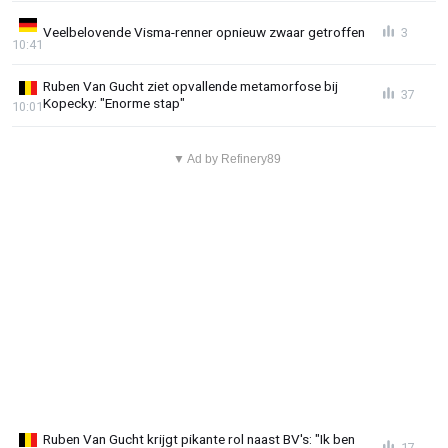
Veelbelovende Visma-renner opnieuw zwaar getroffen
3
10:41
Ruben Van Gucht ziet opvallende metamorfose bij
37
Kopecky: "Enorme stap"
10:01
▼ Ad by Refinery89
Ruben Van Gucht krijgt pikante rol naast BV's: "Ik ben
17