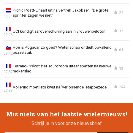
Picnic PostNL haalt uit na vertrek Jakobsen: "De grote
24
sprinter zagen we niet"
10:01
UCI kondigt aardverschuiving aan in vrouwenpeloton
17
09:23
Hoe is Pogacar zó goed? Wetenschap onthult opvallend
61
puzzelstuk
08:42
Ferrand-Prévot ziet Tourdroom uiteenspatten na nieuwe
13
mokerslag
07:57
Vollering moet iets kwijt na 'verlossende' etappezege
244
20:33
Mis niets van het laatste wielernieuws!
Schrijf je in voor onze nieuwsbrief