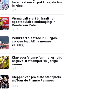
helemaal om en pakt de gele trui
in Nice
6
Visma LaB viert én baalt na
spectaculaire ontknoping in
Ronde van Polen
40
Pellizzari slaat toe in Burgos,
zorgen bij UAE na nieuwe
valpartij
2
Klap voor Visma-familie: ernstig
ongeval treft amper 16-jarige
renner
8
Klepper van jewelste stapt plots
uit Tour de France Femmes
80