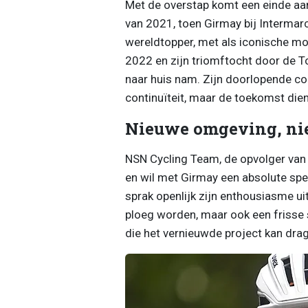
Met de overstap komt een einde aa
van 2021, toen Girmay bij Intermarc
wereldtopper, met als iconische m
2022 en zijn triomftocht door de To
naar huis nam. Zijn doorlopende con
continuïteit, maar de toekomst die
Nieuwe omgeving, ni
NSN Cycling Team, de opvolger van 
en wil met Girmay een absolute sp
sprak openlijk zijn enthousiasme ui
ploeg worden, maar ook een frisse s
die het vernieuwde project kan drag