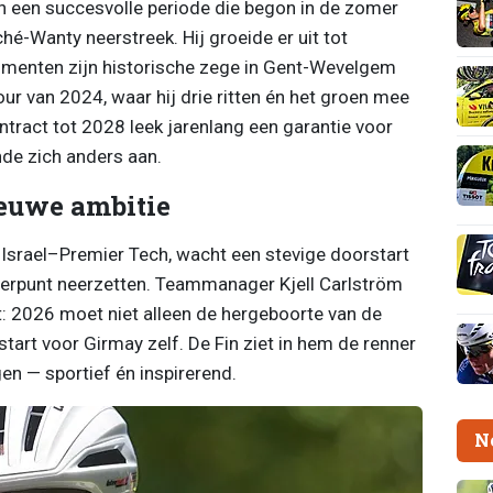
n een succesvolle periode die begon in de zomer
hé-Wanty neerstreek. Hij groeide er uit tot
omenten zijn historische zege in Gent-Wevelgem
ur van 2024, waar hij drie ritten én het groen mee
tract tot 2028 leek jarenlang een garantie voor
nde zich anders aan.
euwe ambitie
Israel–Premier Tech, wacht een stevige doorstart
eerpunt neerzetten. Teammanager Kjell Carlström
t: 2026 moet niet alleen de hergeboorte van de
tart voor Girmay zelf. De Fin ziet in hem de renner
en — sportief én inspirerend.
N