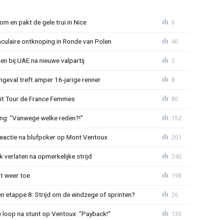
om en pakt de gele trui in Nice
6
aculaire ontknoping in Ronde van Polen
40
gen bij UAE na nieuwe valpartij
2
ngeval treft amper 16-jarige renner
8
uit Tour de France Femmes
80
ing: "Vanwege welke reden?!"
152
reactie na blufpoker op Mont Ventoux
201
 verlaten na opmerkelijke strijd
240
t weer toe
198
 etappe 8: Strijd om de eindzege of sprinten?
26
e loop na stunt op Ventoux: "Payback!"
135