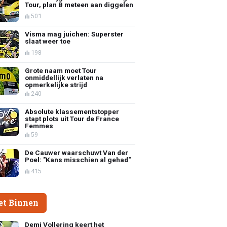
Tour, plan B meteen aan diggelen
501
Visma mag juichen: Superster
slaat weer toe
198
Grote naam moet Tour
onmiddellijk verlaten na
opmerkelijke strijd
240
Absolute klassementstopper
stapt plots uit Tour de France
Femmes
59
De Cauwer waarschuwt Van der
Poel: "Kans misschien al gehad"
415
et Binnen
Demi Vollering keert het