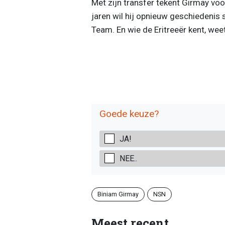
Met zijn transfer tekent Girmay voo
jaren wil hij opnieuw geschiedenis s
Team. En wie de Eritreeër kent, weet
Goede keuze?
JA!
NEE..
Biniam Girmay
NSN
Meest recent