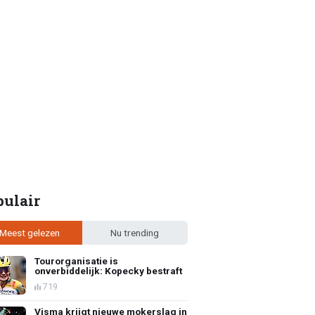
pulair
Meest gelezen
Nu trending
Tourorganisatie is
onverbiddelijk: Kopecky bestraft
719
Visma krijgt nieuwe mokerslag in