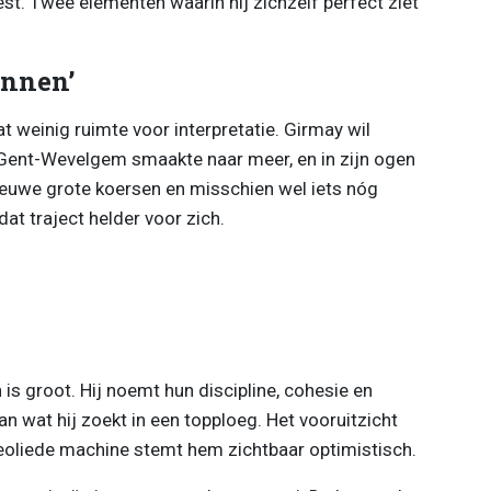
st. Twee elementen waarin hij zichzelf perfect ziet
innen’
at weinig ruimte voor interpretatie. Girmay wil
 Gent-Wevelgem smaakte naar meer, en in zijn ogen
nieuwe grote koersen en misschien wel iets nóg
 dat traject helder voor zich.
 is groot. Hij noemt hun discipline, cohesie en
n wat hij zoekt in een topploeg. Het vooruitzicht
eoliede machine stemt hem zichtbaar optimistisch.