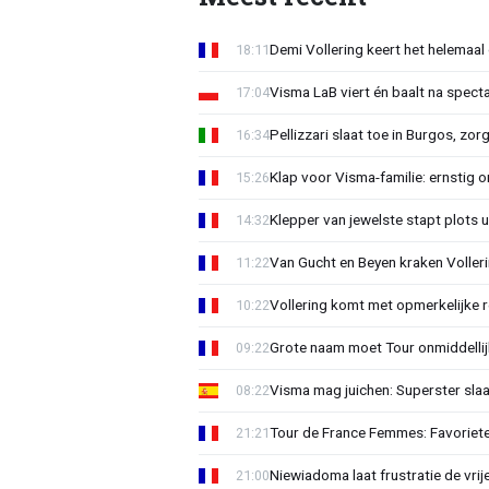
Demi Vollering keert het helemaal 
18:11
Visma LaB viert én baalt na spect
17:04
Pellizzari slaat toe in Burgos, zor
16:34
Klap voor Visma-familie: ernstig o
15:26
Klepper van jewelste stapt plots 
14:32
Van Gucht en Beyen kraken Voller
11:22
Vollering komt met opmerkelijke 
10:22
Grote naam moet Tour onmiddellijk
09:22
Visma mag juichen: Superster slaa
08:22
Tour de France Femmes: Favorieten
21:21
Niewiadoma laat frustratie de vrij
21:00