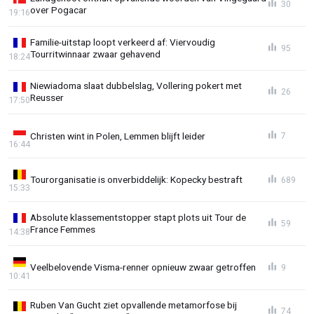
30
over Pogacar
19:16
Familie-uitstap loopt verkeerd af: Viervoudig
95
Tourritwinnaar zwaar gehavend
18:24
Niewiadoma slaat dubbelslag, Vollering pokert met
26
Reusser
17:50
Christen wint in Polen, Lemmen blijft leider
7
16:44
Tourorganisatie is onverbiddelijk: Kopecky bestraft
689
15:33
Absolute klassementstopper stapt plots uit Tour de
59
France Femmes
14:38
Veelbelovende Visma-renner opnieuw zwaar getroffen
9
10:41
Ruben Van Gucht ziet opvallende metamorfose bij
74