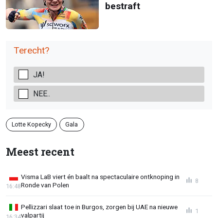
bestraft
Terecht?
JA!
NEE..
Lotte Kopecky
Gala
Meest recent
Visma LaB viert én baalt na spectaculaire ontknoping in
8
Ronde van Polen
16:48
Pellizzari slaat toe in Burgos, zorgen bij UAE na nieuwe
1
valpartij
16:34