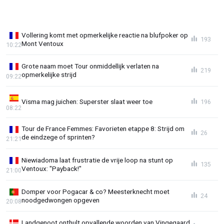
Vollering komt met opmerkelijke reactie na blufpoker op
193
Mont Ventoux
10:22
Grote naam moet Tour onmiddellijk verlaten na
219
opmerkelijke strijd
09:22
Visma mag juichen: Superster slaat weer toe
196
08:22
Tour de France Femmes: Favorieten etappe 8: Strijd om
26
de eindzege of sprinten?
21:21
Niewiadoma laat frustratie de vrije loop na stunt op
135
Ventoux: "Payback!"
21:00
Domper voor Pogacar & co? Meesterknecht moet
24
noodgedwongen opgeven
20:08
Landgenoot onthult opvallende woorden van Vingegaard