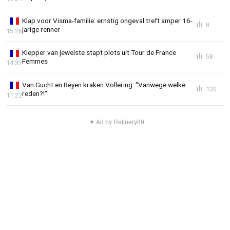
Klap voor Visma-familie: ernstig ongeval treft amper 16-
8
jarige renner
15:26
Klepper van jewelste stapt plots uit Tour de France
58
Femmes
14:32
Van Gucht en Beyen kraken Vollering: "Vanwege welke
130
reden?!"
11:22
▼ Ad by Refinery89