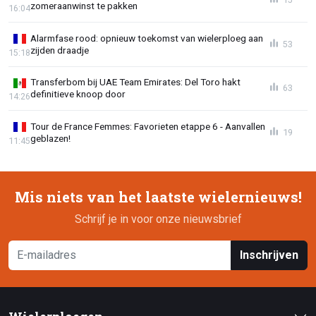
zomeraanwinst te pakken
16:04
Alarmfase rood: opnieuw toekomst van wielerploeg aan
53
zijden draadje
15:18
Transferbom bij UAE Team Emirates: Del Toro hakt
63
definitieve knoop door
14:26
Tour de France Femmes: Favorieten etappe 6 - Aanvallen
19
geblazen!
11:45
Mis niets van het laatste wielernieuws!
Schrijf je in voor onze nieuwsbrief
Inschrijven