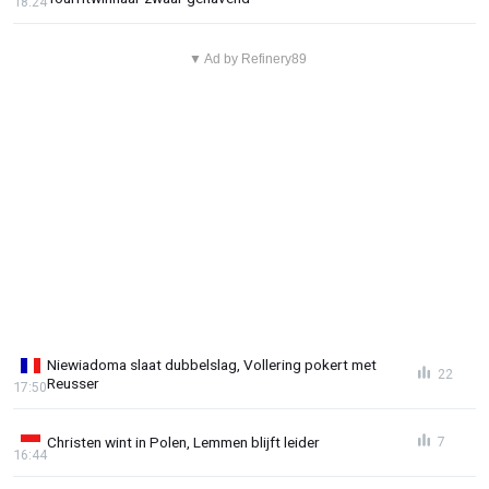
18:24
▼ Ad by Refinery89
Niewiadoma slaat dubbelslag, Vollering pokert met
22
Reusser
17:50
Christen wint in Polen, Lemmen blijft leider
7
16:44