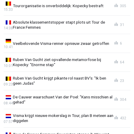
Tourorganisatie is onverbiddelijk: Kopecky bestraft
305
15:33
Absolute klassementstopper stapt plots uit Tour de
31
France Femmes
14:38
Veelbelovende Visma-renner opnieuw zwaar getroffen
6
10:41
Ruben Van Gucht ziet opvallende metamorfose bij
64
Kopecky: "Enorme stap"
10:01
Ruben Van Gucht krijgt pikante rol naast BV's: "Ik ben
23
geen Judas"
09:23
De Cauwer waarschuwt Van der Poel: "Kans misschien al
304
gehad"
08:44
Visma krijgt nieuwe mokerslag in Tour, plan B meteen aan
432
diggelen
07:57