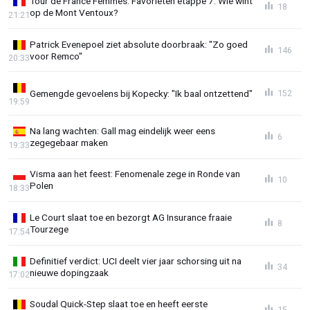
Tour de France Femmes: Favorieten etappe 7: Wie wint
18
op de Mont Ventoux?
21:21
Patrick Evenepoel ziet absolute doorbraak: "Zo goed
146
voor Remco"
20:33
Gemengde gevoelens bij Kopecky: "Ik baal ontzettend"
152
19:59
Na lang wachten: Gall mag eindelijk weer eens
6
zegegebaar maken
19:33
Visma aan het feest: Fenomenale zege in Ronde van
10
Polen
18:33
Le Court slaat toe en bezorgt AG Insurance fraaie
8
Tourzege
17:54
Definitief verdict: UCI deelt vier jaar schorsing uit na
34
nieuwe dopingzaak
17:02
Soudal Quick-Step slaat toe en heeft eerste
15