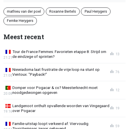
mathieu van der poel
Roxanne Bertels
Paul Herygers
Femke Herygers
Meest recent
Tour de France Femmes: Favorieten etappe 8: Strijd om
13
de eindzege of sprinten?
21:21
Niewiadoma laat frustratie de vrije loop na stunt op
76
Ventoux: "Payback!"
21:00
Domper voor Pogacar & co? Meesterknecht moet
12
noodgedwongen opgeven
20:08
Landgenoot onthult opvallende woorden van Vingegaard
19
over Pogacar
19:16
Familie-uitstap loopt verkeerd af: Viervoudig
59
Tourritwinnaar zwaar gehavend