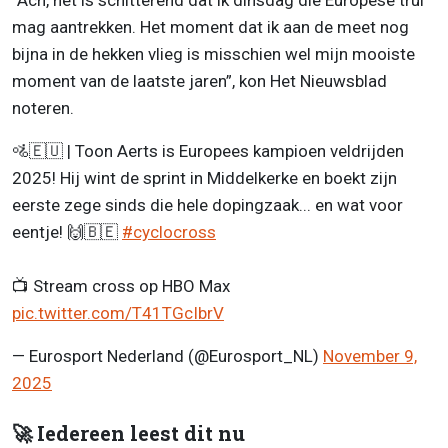
“Ach, het is schitterend dat ik dinsdag die Europese trui
mag aantrekken. Het moment dat ik aan de meet nog
bijna in de hekken vlieg is misschien wel mijn mooiste
moment van de laatste jaren”, kon Het Nieuwsblad
noteren.
🚵🇪🇺 | Toon Aerts is Europees kampioen veldrijden
2025! Hij wint de sprint in Middelkerke en boekt zijn
eerste zege sinds die hele dopingzaak... en wat voor
eentje! 🙌🇧🇪
#cyclocross
📺 Stream cross op HBO Max
pic.twitter.com/T41TGcIbrV
— Eurosport Nederland (@Eurosport_NL)
November 9,
2025
🚀 Iedereen leest dit nu