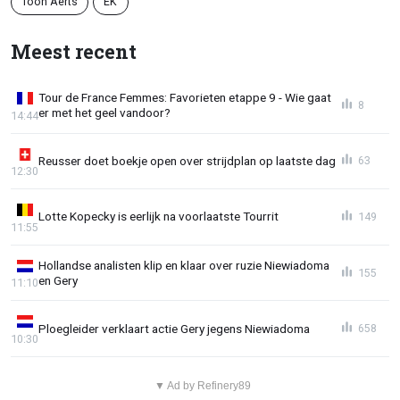
Toon Aerts
EK
Meest recent
Tour de France Femmes: Favorieten etappe 9 - Wie gaat
8
er met het geel vandoor?
14:44
Reusser doet boekje open over strijdplan op laatste dag
63
12:30
Lotte Kopecky is eerlijk na voorlaatste Tourrit
149
11:55
Hollandse analisten klip en klaar over ruzie Niewiadoma
155
en Gery
11:10
Ploegleider verklaart actie Gery jegens Niewiadoma
658
10:30
▼ Ad by Refinery89