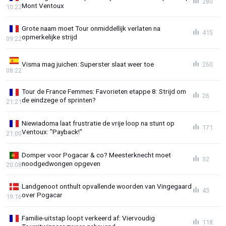
280
Mont Ventoux
10:22
Grote naam moet Tour onmiddellijk verlaten na
415
opmerkelijke strijd
09:22
Visma mag juichen: Superster slaat weer toe
260
08:22
Tour de France Femmes: Favorieten etappe 8: Strijd om
26
de eindzege of sprinten?
21:21
Niewiadoma laat frustratie de vrije loop na stunt op
171
Ventoux: "Payback!"
21:00
Domper voor Pogacar & co? Meesterknecht moet
32
noodgedwongen opgeven
20:08
Landgenoot onthult opvallende woorden van Vingegaard
43
over Pogacar
19:16
Familie-uitstap loopt verkeerd af: Viervoudig
118