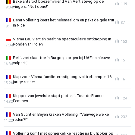
Bakelants tikt boezemvriend Van Aert stevig op de
119
vingers: "Not done!"
19:04
Demi Vollering keert het helemaal om en pakt de gele trui
37
in Nice
18:11
Visma LaB viert én baalt na spectaculaire ontknoping in
152
Ronde van Polen
17:04
Pellizzari slaat toe in Burgos, zorgen bij UAE na nieuwe
15
valpartij
16:34
Klap voor Visma-familie: ernstig ongeval treft amper 16-
16
jarige renner
15:26
Klepper van jewelste stapt plots uit Tour de France
124
Femmes
14:32
Van Gucht en Beyen kraken Vollering: "Vanwege welke
232
reden?!"
11:22
Vollering komt met opmerkelijke reactie na blufpoker op