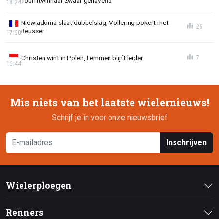
Tourritwinnaar zwaar gehavend
18:24
Niewiadoma slaat dubbelslag, Vollering pokert met
26
Reusser
17:50
Christen wint in Polen, Lemmen blijft leider
7
16:44
Mis niets van het laatste wielernieuws!
Schrijf je in voor onze nieuwsbrief
Inschrijven
Wielerploegen
Renners