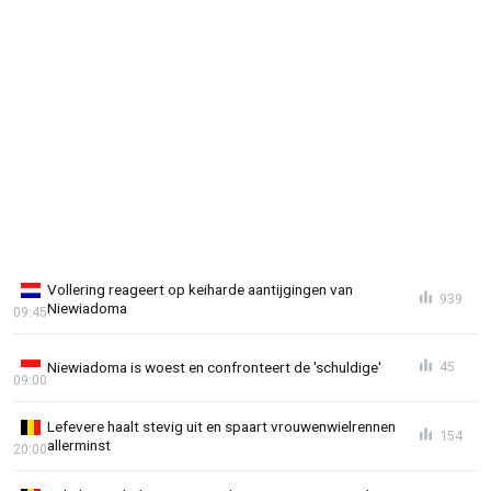
Vollering reageert op keiharde aantijgingen van
939
Niewiadoma
09:45
Niewiadoma is woest en confronteert de 'schuldige'
45
09:00
Lefevere haalt stevig uit en spaart vrouwenwielrennen
154
allerminst
20:00