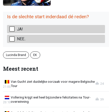
Is de slechte start inderdaad dé reden?
JA!
NEE..
Lucinda Brand
EK
Meest recent
Van Gucht ziet duidelijke oorzaak voor magere Belgische
24
Tour
21:00
Vollering krijgt wel heel bijzondere felicitaties na Tour-
39
overwinning
20:10