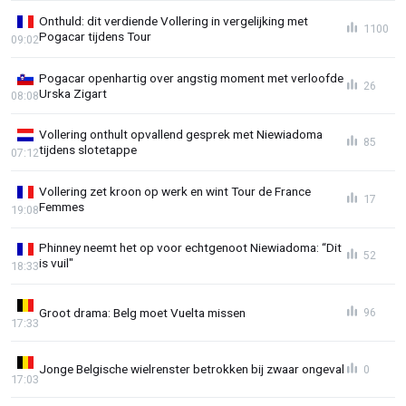
Onthuld: dit verdiende Vollering in vergelijking met
1100
Pogacar tijdens Tour
09:02
Pogacar openhartig over angstig moment met verloofde
26
Urska Zigart
08:08
Vollering onthult opvallend gesprek met Niewiadoma
85
tijdens slotetappe
07:12
Vollering zet kroon op werk en wint Tour de France
17
Femmes
19:08
Phinney neemt het op voor echtgenoot Niewiadoma: “Dit
52
is vuil"
18:33
Groot drama: Belg moet Vuelta missen
96
17:33
Jonge Belgische wielrenster betrokken bij zwaar ongeval
0
17:03