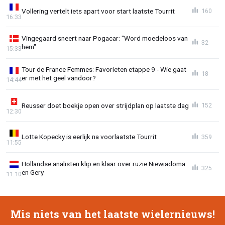
Vollering vertelt iets apart voor start laatste Tourrit
160
16:33
Vingegaard sneert naar Pogacar: "Word moedeloos van
32
hem"
15:33
Tour de France Femmes: Favorieten etappe 9 - Wie gaat
18
er met het geel vandoor?
14:44
Reusser doet boekje open over strijdplan op laatste dag
152
12:30
Lotte Kopecky is eerlijk na voorlaatste Tourrit
359
11:55
Hollandse analisten klip en klaar over ruzie Niewiadoma
325
en Gery
11:10
Mis niets van het laatste wielernieuws!