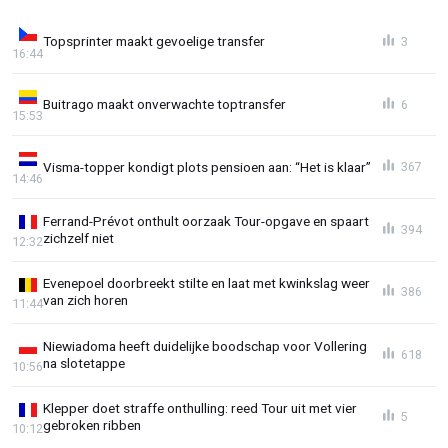
Topsprinter maakt gevoelige transfer
3
16:44
Buitrago maakt onverwachte toptransfer
6
15:53
Visma-topper kondigt plots pensioen aan: “Het is klaar”
367
14:46
Ferrand-Prévot onthult oorzaak Tour-opgave en spaart
394
zichzelf niet
12:32
Evenepoel doorbreekt stilte en laat met kwinkslag weer
386
van zich horen
11:44
Niewiadoma heeft duidelijke boodschap voor Vollering
618
na slotetappe
10:56
Klepper doet straffe onthulling: reed Tour uit met vier
5
gebroken ribben
10:12