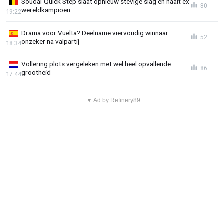
Soudal-Quick Step slaat opnieuw stevige slag en haalt ex-
30
wereldkampioen
19:22
Drama voor Vuelta? Deelname viervoudig winnaar
52
onzeker na valpartij
18:34
Vollering plots vergeleken met wel heel opvallende
86
grootheid
17:44
▼ Ad by Refinery89