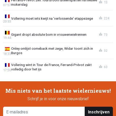
13
mokerslag
07:57
Vollering moet iets kwijt na 'verlossende' etappezege
224
20:33
Gigant dropt absolute bom in vrouwenwielrennen
73
19:44
Onley omlijst comeback met zege, Widar toont zich in
32
Burgos
18:33
Vollering wint in Tour de France, Ferrand-Prévot zakt
60
volledig door het ijs
17:56
Mis niets van het laatste wielernieuws!
Schrijf je in voor onze nieuwsbrief
Inschrijven