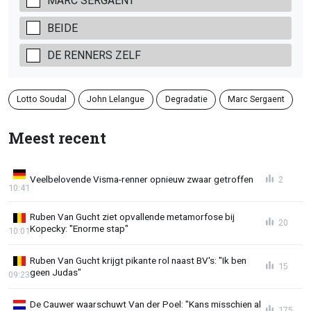
MARC SERGAENT
BEIDE
DE RENNERS ZELF
Lotto Soudal
John Lelangue
Degradatie
Marc Sergaent
Meest recent
Veelbelovende Visma-renner opnieuw zwaar getroffen
2
10:41
Ruben Van Gucht ziet opvallende metamorfose bij
20
Kopecky: "Enorme stap"
10:01
Ruben Van Gucht krijgt pikante rol naast BV's: "Ik ben
15
geen Judas"
09:23
De Cauwer waarschuwt Van der Poel: "Kans misschien al
175