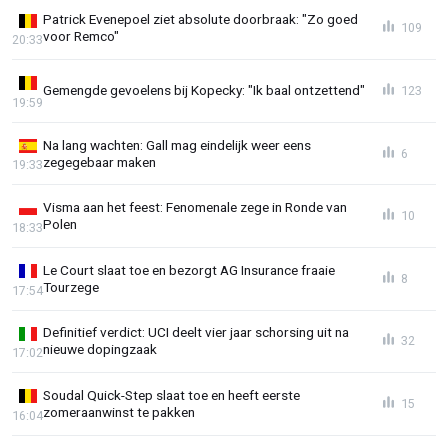
Patrick Evenepoel ziet absolute doorbraak: "Zo goed
109
voor Remco"
20:33
Gemengde gevoelens bij Kopecky: "Ik baal ontzettend"
123
19:59
Na lang wachten: Gall mag eindelijk weer eens
6
zegegebaar maken
19:33
Visma aan het feest: Fenomenale zege in Ronde van
10
Polen
18:33
Le Court slaat toe en bezorgt AG Insurance fraaie
8
Tourzege
17:54
Definitief verdict: UCI deelt vier jaar schorsing uit na
32
nieuwe dopingzaak
17:02
Soudal Quick-Step slaat toe en heeft eerste
15
zomeraanwinst te pakken
16:04