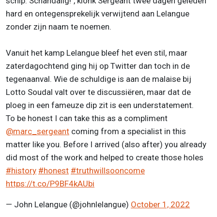
schip. Schandalig!", klonk Sergeant twee dagen geleden
hard en ontegensprekelijk verwijtend aan Lelangue
zonder zijn naam te noemen.
Vanuit het kamp Lelangue bleef het even stil, maar
zaterdagochtend ging hij op Twitter dan toch in de
tegenaanval. Wie de schuldige is aan de malaise bij
Lotto Soudal valt over te discussiëren, maar dat de
ploeg in een fameuze dip zit is een understatement.
To be honest I can take this as a compliment
@marc_sergeant
coming from a specialist in this
matter like you. Before I arrived (also after) you already
did most of the work and helped to create those holes
#history
#honest
#truthwillsooncome
https://t.co/P9BF4kAUbi
— John Lelangue (@johnlelangue)
October 1, 2022