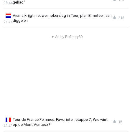
gehad"
08:44
Visma krijgt nieuwe mokerslag in Tour, plan B meteen aan
218
diggelen
07:57
▼ Ad by Refinery89
Tour de France Femmes: Favorieten etappe 7: Wie wint
15
op de Mont Ventoux?
21:21