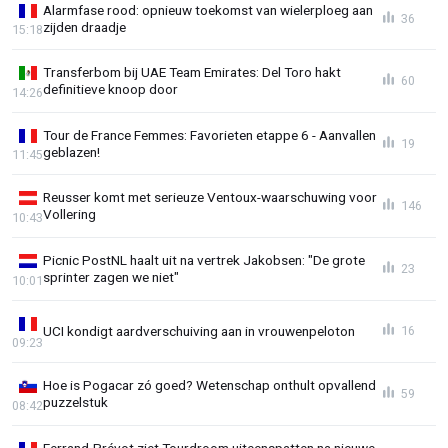
Alarmfase rood: opnieuw toekomst van wielerploeg aan
36
zijden draadje
15:18
Transferbom bij UAE Team Emirates: Del Toro hakt
60
definitieve knoop door
14:26
Tour de France Femmes: Favorieten etappe 6 - Aanvallen
19
geblazen!
11:45
Reusser komt met serieuze Ventoux-waarschuwing voor
146
Vollering
10:43
Picnic PostNL haalt uit na vertrek Jakobsen: "De grote
23
sprinter zagen we niet"
10:01
UCI kondigt aardverschuiving aan in vrouwenpeloton
16
09:23
Hoe is Pogacar zó goed? Wetenschap onthult opvallend
59
puzzelstuk
08:42
Ferrand-Prévot ziet Tourdroom uiteenspatten na nieuwe