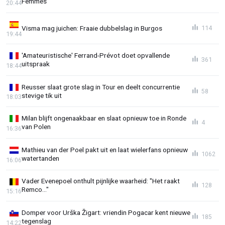
Femmes
20:44
Visma mag juichen: Fraaie dubbelslag in Burgos
114
19:44
'Amateuristische' Ferrand-Prévot doet opvallende
361
uitspraak
18:44
Reusser slaat grote slag in Tour en deelt concurrentie
58
stevige tik uit
18:03
Milan blijft ongenaakbaar en slaat opnieuw toe in Ronde
4
van Polen
16:36
Mathieu van der Poel pakt uit en laat wielerfans opnieuw
1062
watertanden
16:06
Vader Evenepoel onthult pijnlijke waarheid: "Het raakt
128
Remco..."
15:16
Domper voor Urška Žigart: vriendin Pogacar kent nieuwe
185
tegenslag
14:22