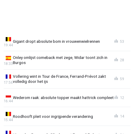
Gigant dropt absolute bom in vrouwenwielrennen
53
19:44
Onley omlijst comeback met zege, Widar toont zich in
28
Burgos
18:33
Vollering wint in Tour de France, Ferrand-Prévot zakt
59
volledig door het ijs
17:56
Wederom raak: absolute topper maakt hattrick compleet
12
16:44
Roodhooft pleit voor ingrijpende verandering
14
15:44