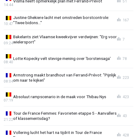
Visma heeft opmerkelijk plan met Ferrand-Prévot
51
14:44
Justine Ghekiere lacht met omstreden borstcontrole:
167
"Twee bidons..."
10:47
Bakelants ziet Vlaamse kweekvijver verdwijnen: "Erg voor
7
wielersport"
09:24
Lotte Kopecky velt stevige mening over 'borstensaga'
78
08:40
Armstrong maakt brandhout van Ferrand-Prévot: "Pijnlijk
223
om naar te kijken"
08:04
Absoluut rampscenario in de maak voor Thibau Nys
423
07:19
Tour de France Femmes: Favorieten etappe 5 - Aanvallers
43
of klassementsdag?
21:22
Vollering lucht het hart na tijdrit in Tour de France
428