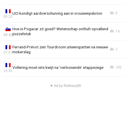
UCI kondigt aardverschuiving aan in vrouwenpeloton
5
09:23
Hoe is Pogacar zó goed? Wetenschap onthult opvallend
14
puzzelstuk
08:42
Ferrand-Prévot ziet Tourdroom uiteenspatten na nieuwe
7
mokerslag
07:57
Vollering moet iets kwijt na 'verlossende' etappezege
100
20:33
▼ Ad by Refinery89