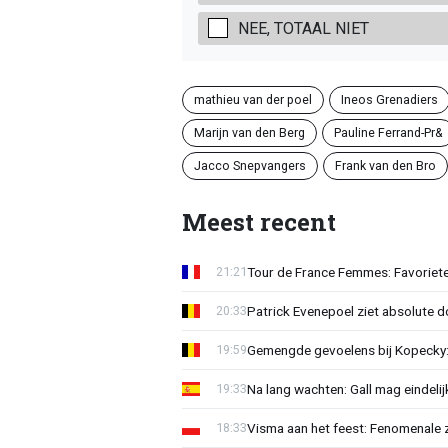
NEE, TOTAAL NIET
mathieu van der poel
Ineos Grenadiers
Marijn van den Berg
Pauline Ferrand-Pr&
Jacco Snepvangers
Frank van den Bro
Meest recent
Tour de France Femmes: Favoriete
21:21
Patrick Evenepoel ziet absolute 
20:33
Gemengde gevoelens bij Kopecky: 
19:59
Na lang wachten: Gall mag eindel
19:33
Visma aan het feest: Fenomenale 
18:33