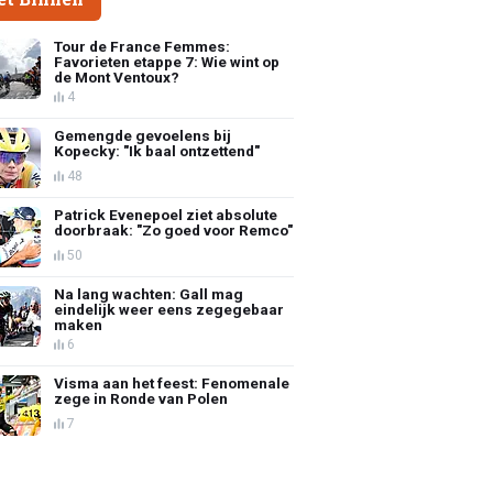
Tour de France Femmes:
Favorieten etappe 7: Wie wint op
de Mont Ventoux?
4
Gemengde gevoelens bij
Kopecky: "Ik baal ontzettend"
48
Patrick Evenepoel ziet absolute
doorbraak: "Zo goed voor Remco"
50
Na lang wachten: Gall mag
eindelijk weer eens zegegebaar
maken
6
Visma aan het feest: Fenomenale
zege in Ronde van Polen
7