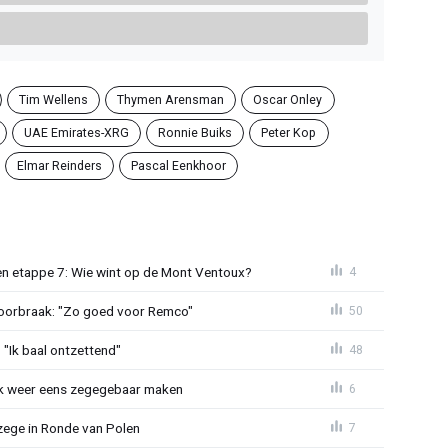
Tim Wellens
Thymen Arensman
Oscar Onley
UAE Emirates-XRG
Ronnie Buiks
Peter Kop
Elmar Reinders
Pascal Eenkhoor
n etappe 7: Wie wint op de Mont Ventoux?
4
doorbraak: "Zo goed voor Remco"
50
"Ik baal ontzettend"
48
ijk weer eens zegegebaar maken
6
zege in Ronde van Polen
7