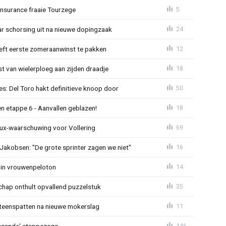
Insurance fraaie Tourzege
5
jaar schorsing uit na nieuwe dopingzaak
24
eeft eerste zomeraanwinst te pakken
12
 van wielerploeg aan zijden draadje
18
s: Del Toro hakt definitieve knoop door
50
n etappe 6 - Aanvallen geblazen!
18
ux-waarschuwing voor Vollering
69
 Jakobsen: "De grote sprinter zagen we niet"
16
 in vrouwenpeloton
14
hap onthult opvallend puzzelstuk
35
iteenspatten na nieuwe mokerslag
11
lossende' etappezege
146