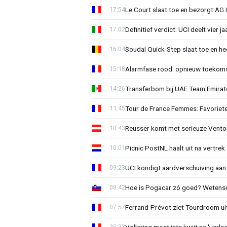
Le Court slaat toe en bezorgt AG 
17:54
Definitief verdict: UCI deelt vier 
17:02
Soudal Quick-Step slaat toe en h
16:04
Alarmfase rood: opnieuw toekomst
15:18
Transferbom bij UAE Team Emirate
14:26
Tour de France Femmes: Favoriete
11:45
Reusser komt met serieuze Vento
10:43
Picnic PostNL haalt uit na vertrek
10:01
UCI kondigt aardverschuiving aan
09:23
Hoe is Pogacar zó goed? Wetensc
08:42
Ferrand-Prévot ziet Tourdroom u
07:57
Vollering moet iets kwijt na 'ver
20:33