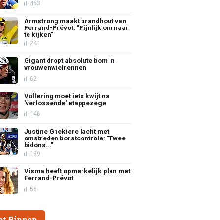
463
Armstrong maakt brandhout van
Ferrand-Prévot: "Pijnlijk om naar
te kijken"
241
Gigant dropt absolute bom in
vrouwenwielrennen
62
Vollering moet iets kwijt na
'verlossende' etappezege
146
Justine Ghekiere lacht met
omstreden borstcontrole: "Twee
bidons..."
199
Visma heeft opmerkelijk plan met
Ferrand-Prévot
56
et Binnen