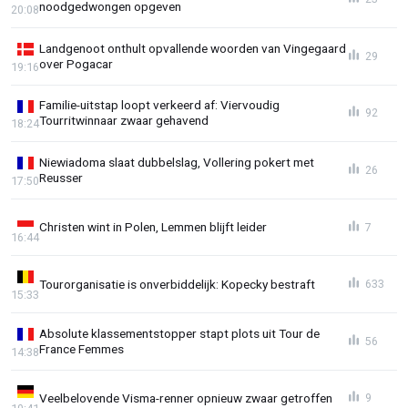
noodgedwongen opgeven
20:08
Landgenoot onthult opvallende woorden van Vingegaard
29
over Pogacar
19:16
Familie-uitstap loopt verkeerd af: Viervoudig
92
Tourritwinnaar zwaar gehavend
18:24
Niewiadoma slaat dubbelslag, Vollering pokert met
26
Reusser
17:50
Christen wint in Polen, Lemmen blijft leider
7
16:44
Tourorganisatie is onverbiddelijk: Kopecky bestraft
633
15:33
Absolute klassementstopper stapt plots uit Tour de
56
France Femmes
14:38
Veelbelovende Visma-renner opnieuw zwaar getroffen
9