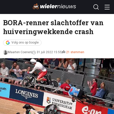
BORA-renner slachtoffer van
huiveringwekkende crash
Volg ons op Google
Maarten Coenen
31 juli 2022 15:55
21 stemmen