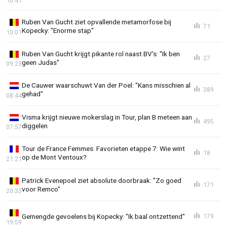
10:41
Ruben Van Gucht ziet opvallende metamorfose bij
71
Kopecky: "Enorme stap"
10:01
Ruben Van Gucht krijgt pikante rol naast BV's: "Ik ben
27
geen Judas"
09:23
De Cauwer waarschuwt Van der Poel: "Kans misschien al
389
gehad"
08:44
Visma krijgt nieuwe mokerslag in Tour, plan B meteen aan
495
diggelen
07:57
Tour de France Femmes: Favorieten etappe 7: Wie wint
18
op de Mont Ventoux?
21:21
Patrick Evenepoel ziet absolute doorbraak: "Zo goed
171
voor Remco"
20:33
Gemengde gevoelens bij Kopecky: "Ik baal ontzettend"
179
19:59