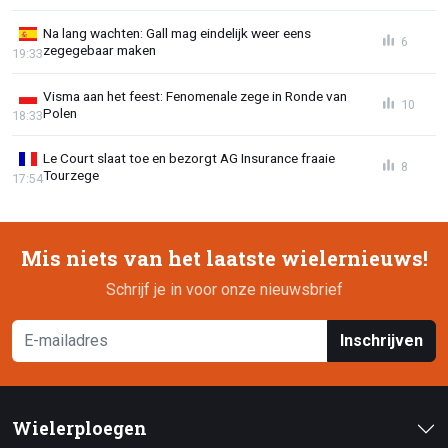
Na lang wachten: Gall mag eindelijk weer eens
6
zegegebaar maken
19:33
Visma aan het feest: Fenomenale zege in Ronde van
10
Polen
18:33
Le Court slaat toe en bezorgt AG Insurance fraaie
8
Tourzege
17:54
Mis niets van het laatste wielernieuws!
Schrijf je in voor onze nieuwsbrief
Inschrijven
Wielerploegen