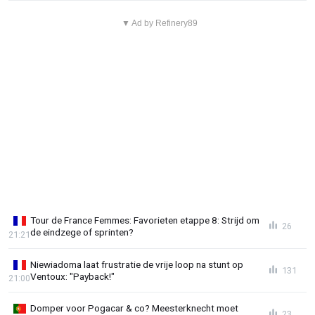
▼ Ad by Refinery89
Tour de France Femmes: Favorieten etappe 8: Strijd om
26
de eindzege of sprinten?
21:21
Niewiadoma laat frustratie de vrije loop na stunt op
131
Ventoux: "Payback!"
21:00
Domper voor Pogacar & co? Meesterknecht moet
23