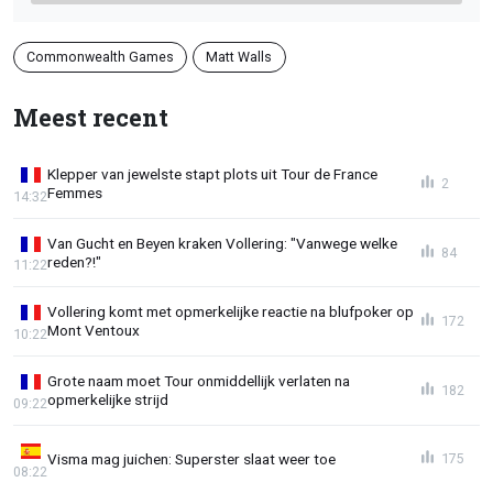
Commonwealth Games
Matt Walls
Meest recent
Klepper van jewelste stapt plots uit Tour de France
2
Femmes
14:32
Van Gucht en Beyen kraken Vollering: "Vanwege welke
84
reden?!"
11:22
Vollering komt met opmerkelijke reactie na blufpoker op
172
Mont Ventoux
10:22
Grote naam moet Tour onmiddellijk verlaten na
182
opmerkelijke strijd
09:22
Visma mag juichen: Superster slaat weer toe
175
08:22