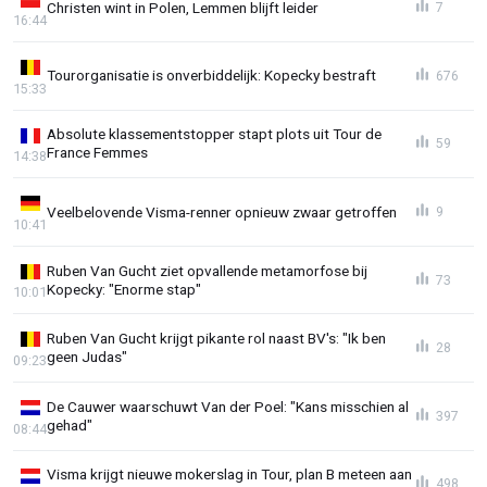
Christen wint in Polen, Lemmen blijft leider
7
16:44
Tourorganisatie is onverbiddelijk: Kopecky bestraft
676
15:33
Absolute klassementstopper stapt plots uit Tour de
59
France Femmes
14:38
Veelbelovende Visma-renner opnieuw zwaar getroffen
9
10:41
Ruben Van Gucht ziet opvallende metamorfose bij
73
Kopecky: "Enorme stap"
10:01
Ruben Van Gucht krijgt pikante rol naast BV's: "Ik ben
28
geen Judas"
09:23
De Cauwer waarschuwt Van der Poel: "Kans misschien al
397
gehad"
08:44
Visma krijgt nieuwe mokerslag in Tour, plan B meteen aan
498