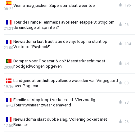
Visma mag juichen: Superster slaat weer toe
196
08:22
Tour de France Femmes: Favorieten etappe 8: Strijd om
26
de eindzege of sprinten?
21:21
Niewiadoma laat frustratie de vrije loop na stunt op
134
Ventoux: "Payback!"
21:00
Domper voor Pogacar & co? Meesterknecht moet
24
noodgedwongen opgeven
20:08
Landgenoot onthult opvallende woorden van Vingegaard
30
over Pogacar
19:16
Familie-uitstap loopt verkeerd af: Viervoudig
93
Tourritwinnaar zwaar gehavend
18:24
Niewiadoma slaat dubbelslag, Vollering pokert met
26
Reusser
17:50