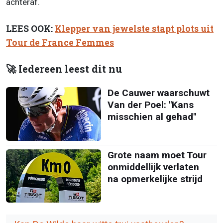
achteraf.
LEES OOK:
Klepper van jewelste stapt plots uit
Tour de France Femmes
🚀 Iedereen leest dit nu
De Cauwer waarschuwt
Van der Poel: "Kans
misschien al gehad"
Grote naam moet Tour
onmiddellijk verlaten
na opmerkelijke strijd