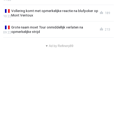
Vollering komt met opmerkelijke reactie na blufpoker op
189
Mont Ventoux
10:22
Grote naam moet Tour onmiddellijk verlaten na
213
opmerkelijke strijd
09:22
▼ Ad by Refinery89