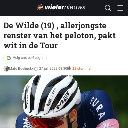
De Wilde (19) , allerjongste
renster van het peloton, pakt
wit in de Tour
Volg ons op Google
Mats Buelinckx
27 juli 2022 08:30
22 stemmen