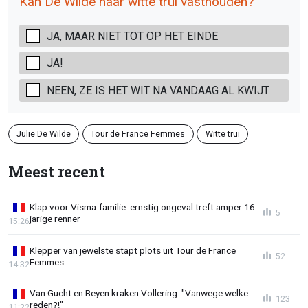
Kan De Wilde haar witte trui vasthouden?
JA, MAAR NIET TOT OP HET EINDE
JA!
NEEN, ZE IS HET WIT NA VANDAAG AL KWIJT
Julie De Wilde
Tour de France Femmes
Witte trui
Meest recent
Klap voor Visma-familie: ernstig ongeval treft amper 16-
5
jarige renner
15:26
Klepper van jewelste stapt plots uit Tour de France
52
Femmes
14:32
Van Gucht en Beyen kraken Vollering: "Vanwege welke
123
reden?!"
11:22