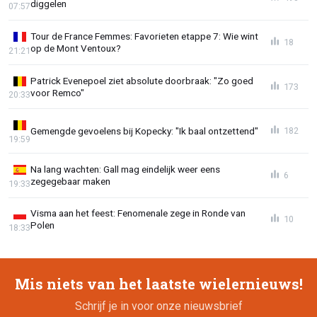
diggelen
07:57
Tour de France Femmes: Favorieten etappe 7: Wie wint
18
op de Mont Ventoux?
21:21
Patrick Evenepoel ziet absolute doorbraak: "Zo goed
173
voor Remco"
20:33
Gemengde gevoelens bij Kopecky: "Ik baal ontzettend"
182
19:59
Na lang wachten: Gall mag eindelijk weer eens
6
zegegebaar maken
19:33
Visma aan het feest: Fenomenale zege in Ronde van
10
Polen
18:33
Mis niets van het laatste wielernieuws!
Schrijf je in voor onze nieuwsbrief