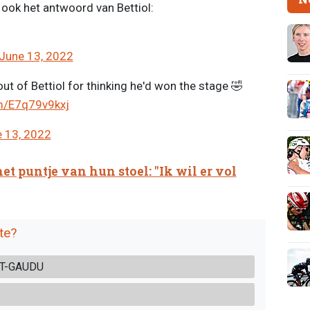
t ook het antwoord van Bettiol:
June 13, 2022
out of Bettiol for thinking he'd won the stage 🤣
om/E7q79v9kxj
 13, 2022
et puntje van hun stoel: "Ik wil er vol
te?
RT-GAUDU