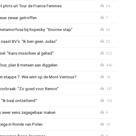
t plots uit Tour de France Femmes
34
euw zwaar getroffen
7
metamorfose bij Kopecky: "Enorme stap"
66
 naast BV's: "Ik ben geen Judas"
23
el: "Kans misschien al gehad"
322
Tour, plan B meteen aan diggelen
446
n etappe 7: Wie wint op de Mont Ventoux?
18
doorbraak: "Zo goed voor Remco"
147
"Ik baal ontzettend"
156
ijk weer eens zegegebaar maken
6
zege in Ronde van Polen
10