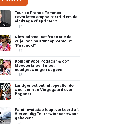
Tour de France Femmes:
Favorieten etappe 8: Strijd om de
eindzege of sprinten?
14
Niewiadoma laat frustratie de
vrije loop na stunt op Ventoux:
"Payback!"
91
Domper voor Pogacar & co?
Meesterknecht moet
noodgedwongen opgeven
13
Landgenoot onthult opvallende
woorden van Vingegaard over
Pogacar
23
Familie-uitstap loopt verkeerd af:
Viervoudig Tourritwinnaar zwaar
gehavend
65