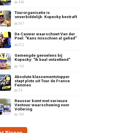
446
Tourorganisatie is
onverbiddelijk: Kopecky bestraft
367
De Cauwer waarschuwt Van der
Poel: "Kans misschien al gehad"
322
Gemengde gevoelens bij
Kopecky: "Ik baal ontzettend"
156
Absolute klassementstopper
stapt plots uit Tour de France
Femmes
34
Reusser komt met serieuze
Ventoux-waarschuwing voor
Vollering
180
et Binnen