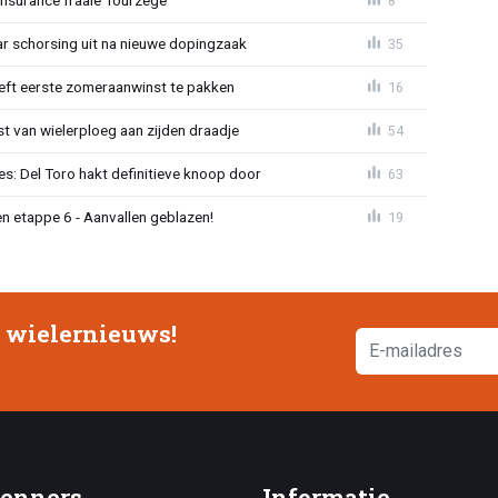
Insurance fraaie Tourzege
8
jaar schorsing uit na nieuwe dopingzaak
35
eeft eerste zomeraanwinst te pakken
16
 van wielerploeg aan zijden draadje
54
s: Del Toro hakt definitieve knoop door
63
n etappe 6 - Aanvallen geblazen!
19
e wielernieuws!
enners
Informatie