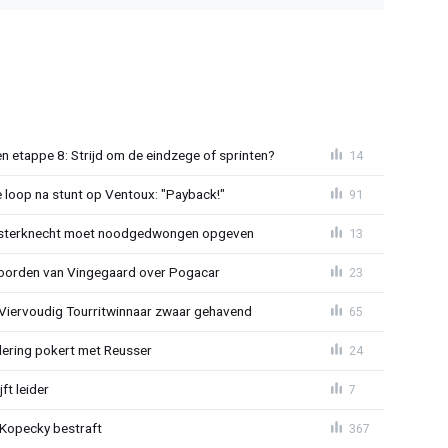
 etappe 8: Strijd om de eindzege of sprinten?
14
e loop na stunt op Ventoux: "Payback!"
91
sterknecht moet noodgedwongen opgeven
13
oorden van Vingegaard over Pogacar
23
: Viervoudig Tourritwinnaar zwaar gehavend
65
lering pokert met Reusser
24
ft leider
7
: Kopecky bestraft
367