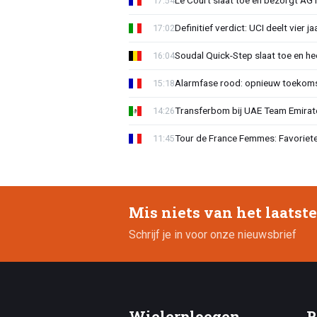
Le Court slaat toe en bezorgt AG 
17:54
Definitief verdict: UCI deelt vier 
17:02
Soudal Quick-Step slaat toe en h
16:04
Alarmfase rood: opnieuw toekomst
15:18
Transferbom bij UAE Team Emirate
14:26
Tour de France Femmes: Favoriete
11:45
Mis niets van het laatst
Schrijf je in voor onze nieuwsbrief
Wielerploegen
R