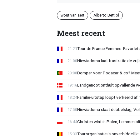
wout van aert
Alberto Bettiol
Meest recent
Tour de France Femmes: Favorieten
21:21
Niewiadoma laat frustratie de vrij
21:00
Domper voor Pogacar & co? Mee
20:08
Landgenoot onthult opvallende w
19:16
Familie-uitstap loopt verkeerd af
18:24
Niewiadoma slaat dubbelslag, Vol
17:50
Christen wint in Polen, Lemmen blij
16:44
Tourorganisatie is onverbiddelijk
15:33