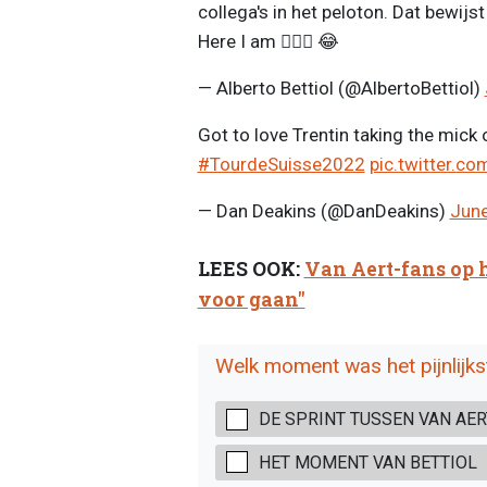
collega's in het peloton. Dat bewijs
Here I am 🙋🏻‍♂️ 😂
— Alberto Bettiol (@AlbertoBettiol)
Got to love Trentin taking the mick 
#TourdeSuisse2022
pic.twitter.c
— Dan Deakins (@DanDeakins)
June
LEES OOK:
Van Aert-fans op h
voor gaan"
Welk moment was het pijnlijks
DE SPRINT TUSSEN VAN AE
HET MOMENT VAN BETTIOL