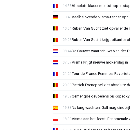
Absolute klassementstopper stap
14:38
Veelbelovende Visma-renner opni
10:41
Ruben Van Gucht ziet opvallende 
10:01
Ruben Van Gucht krijgt pikante rol
09:23
De Cauwer waarschuwt Van der Po
08:44
Visma krijgt nieuwe mokerslag in 
07:57
Tour de France Femmes: Favoriete
21:21
Patrick Evenepoel ziet absolute 
20:33
Gemengde gevoelens bij Kopecky: 
19:59
Na lang wachten: Gall mag eindel
19:33
Visma aan het feest: Fenomenale 
18:33