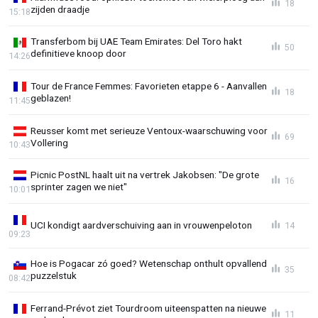
18
zijden draadje
15:18
Transferbom bij UAE Team Emirates: Del Toro hakt
50
definitieve knoop door
14:26
Tour de France Femmes: Favorieten etappe 6 - Aanvallen
18
geblazen!
11:45
Reusser komt met serieuze Ventoux-waarschuwing voor
69
Vollering
10:43
Picnic PostNL haalt uit na vertrek Jakobsen: "De grote
16
sprinter zagen we niet"
10:01
UCI kondigt aardverschuiving aan in vrouwenpeloton
14
09:23
Hoe is Pogacar zó goed? Wetenschap onthult opvallend
35
puzzelstuk
08:42
Ferrand-Prévot ziet Tourdroom uiteenspatten na nieuwe
11