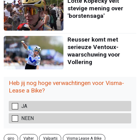
Lotte Kopecky velt
stevige mening over
'borstensaga'
Reusser komt met
serieuze Ventoux-
waarschuwing voor
Vollering
Heb jij nog hoge verwachtingen voor Visma-
Lease a Bike?
JA
NEEN
giro
Valter
Valpartij
Visma Lease A Bike