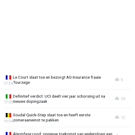
Le Court slaat toe en bezorgt AG Insurance fraaie
5
Tourzege
17:54
Definitief verdict: UCI deelt vier jaar schorsing uit na
24
nieuwe dopingzaak
17:02
Soudal Quick-Step slaat toe en heeft eerste
12
zomeraanwinst te pakken
16:04
Alarmfase rood: opnieuw toekomst van wielerploeg aan