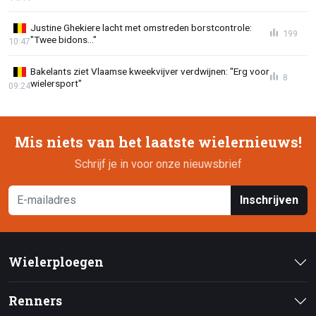
Justine Ghekiere lacht met omstreden borstcontrole:
199
"Twee bidons..."
10:47
Bakelants ziet Vlaamse kweekvijver verdwijnen: "Erg voor
8
wielersport"
09:24
Mis niets van het laatste wielernieuws!
Schrijf je in voor onze nieuwsbrief
Inschrijven
Wielerploegen
Renners