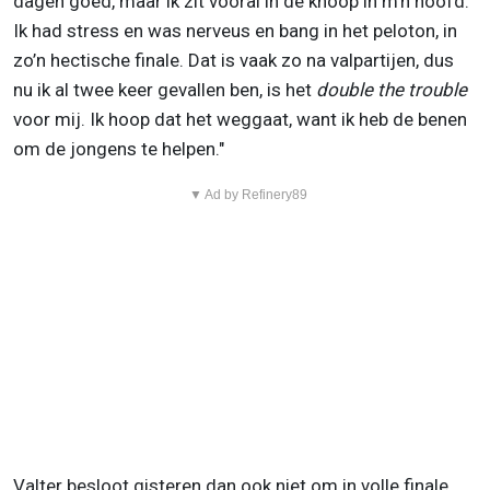
dagen goed, maar ik zit vooral in de knoop in m’n hoofd.
Ik had stress en was nerveus en bang in het peloton, in
zo’n hectische finale. Dat is vaak zo na valpartijen, dus
nu ik al twee keer gevallen ben, is het
double the trouble
voor mij. Ik hoop dat het weggaat, want ik heb de benen
om de jongens te helpen."
▼ Ad by Refinery89
Valter besloot gisteren dan ook niet om in volle finale