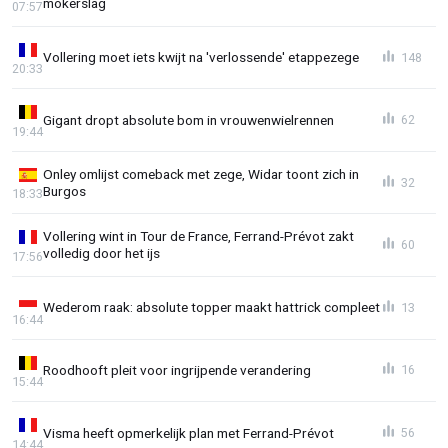
mokerslag
07:57
Vollering moet iets kwijt na 'verlossende' etappezege
148
20:33
Gigant dropt absolute bom in vrouwenwielrennen
62
19:44
Onley omlijst comeback met zege, Widar toont zich in
32
Burgos
18:33
Vollering wint in Tour de France, Ferrand-Prévot zakt
60
volledig door het ijs
17:56
Wederom raak: absolute topper maakt hattrick compleet
13
16:44
Roodhooft pleit voor ingrijpende verandering
16
15:44
Visma heeft opmerkelijk plan met Ferrand-Prévot
56
14:44