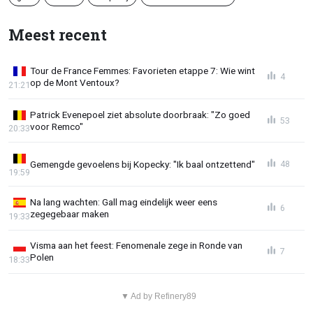
Meest recent
Tour de France Femmes: Favorieten etappe 7: Wie wint
4
op de Mont Ventoux?
21:21
Patrick Evenepoel ziet absolute doorbraak: "Zo goed
53
voor Remco"
20:33
Gemengde gevoelens bij Kopecky: "Ik baal ontzettend"
48
19:59
Na lang wachten: Gall mag eindelijk weer eens
6
zegegebaar maken
19:33
Visma aan het feest: Fenomenale zege in Ronde van
7
Polen
18:33
▼ Ad by Refinery89