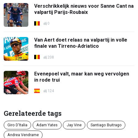
Verschrikkelijk nieuws voor Sanne Cant na
valpartij Parijs-Roubaix
0
Van Aert doet relaas na valpartij in volle
finale van Tirreno-Adriatico
208
Evenepoel valt, maar kan weg vervolgen
in rode trui
124
Gerelateerde tags
Giro D'Italia
Adam Yates
Jay Vine
Santiago Buitrago
Andrea Vendrame