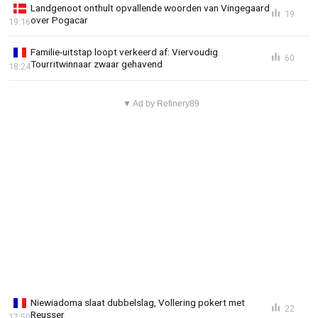
Landgenoot onthult opvallende woorden van Vingegaard
19
over Pogacar
19:16
Familie-uitstap loopt verkeerd af: Viervoudig
60
Tourritwinnaar zwaar gehavend
18:24
▼ Ad by Refinery89
Niewiadoma slaat dubbelslag, Vollering pokert met
22
Reusser
17:50