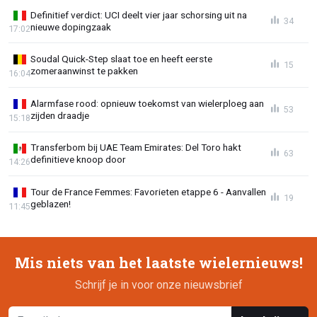
Definitief verdict: UCI deelt vier jaar schorsing uit na
34
nieuwe dopingzaak
17:02
Soudal Quick-Step slaat toe en heeft eerste
15
zomeraanwinst te pakken
16:04
Alarmfase rood: opnieuw toekomst van wielerploeg aan
53
zijden draadje
15:18
Transferbom bij UAE Team Emirates: Del Toro hakt
63
definitieve knoop door
14:26
Tour de France Femmes: Favorieten etappe 6 - Aanvallen
19
geblazen!
11:45
Mis niets van het laatste wielernieuws!
Schrijf je in voor onze nieuwsbrief