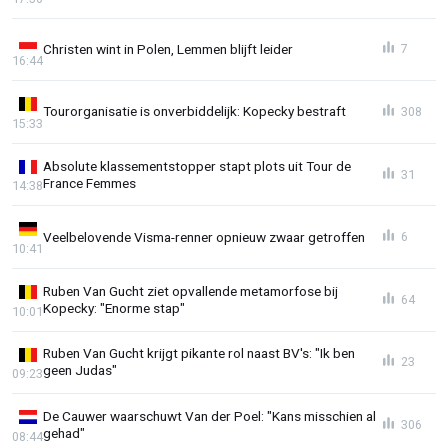
Christen wint in Polen, Lemmen blijft leider
7
16:44
Tourorganisatie is onverbiddelijk: Kopecky bestraft
308
15:33
Absolute klassementstopper stapt plots uit Tour de
31
France Femmes
14:38
Veelbelovende Visma-renner opnieuw zwaar getroffen
6
10:41
Ruben Van Gucht ziet opvallende metamorfose bij
64
Kopecky: "Enorme stap"
10:01
Ruben Van Gucht krijgt pikante rol naast BV's: "Ik ben
23
geen Judas"
09:23
De Cauwer waarschuwt Van der Poel: "Kans misschien al
306
gehad"
08:44