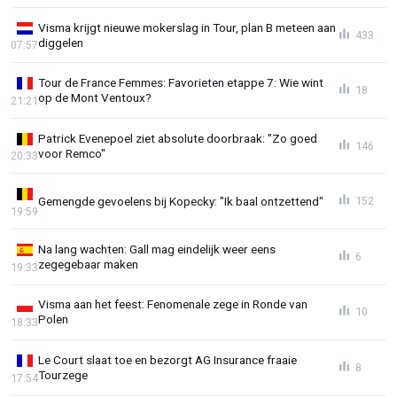
Visma krijgt nieuwe mokerslag in Tour, plan B meteen aan
433
diggelen
07:57
Tour de France Femmes: Favorieten etappe 7: Wie wint
18
op de Mont Ventoux?
21:21
Patrick Evenepoel ziet absolute doorbraak: "Zo goed
146
voor Remco"
20:33
Gemengde gevoelens bij Kopecky: "Ik baal ontzettend"
152
19:59
Na lang wachten: Gall mag eindelijk weer eens
6
zegegebaar maken
19:33
Visma aan het feest: Fenomenale zege in Ronde van
10
Polen
18:33
Le Court slaat toe en bezorgt AG Insurance fraaie
8
Tourzege
17:54