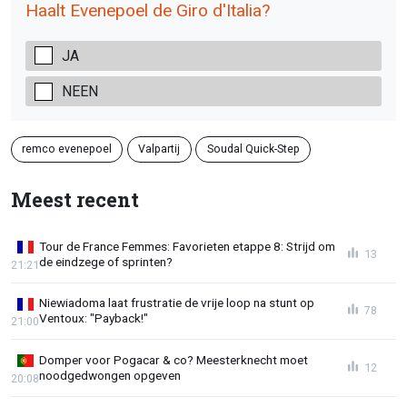
Haalt Evenepoel de Giro d'Italia?
JA
NEEN
remco evenepoel
Valpartij
Soudal Quick-Step
Meest recent
Tour de France Femmes: Favorieten etappe 8: Strijd om
13
de eindzege of sprinten?
21:21
Niewiadoma laat frustratie de vrije loop na stunt op
78
Ventoux: "Payback!"
21:00
Domper voor Pogacar & co? Meesterknecht moet
12
noodgedwongen opgeven
20:08