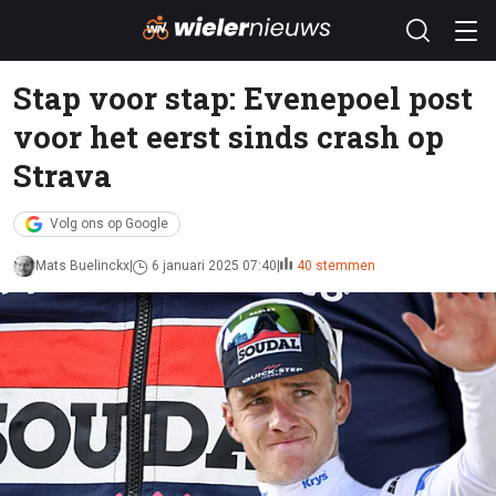
Stap voor stap: Evenepoel post
voor het eerst sinds crash op
Strava
Volg ons op Google
Mats Buelinckx
6 januari 2025 07:40
40 stemmen