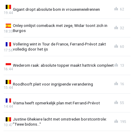
Gigant dropt absolute bom in vrouwenwielrennen
62
19:44
Onley omlijst comeback met zege, Widar toont zich in
32
Burgos
18:33
Vollering wint in Tour de France, Ferrand-Prévot zakt
60
volledig door het ijs
17:56
Wederom raak: absolute topper maakt hattrick compleet
13
16:44
Roodhooft pleit voor ingrijpende verandering
16
15:44
Visma heeft opmerkelijk plan met Ferrand-Prévot
55
14:44
Justine Ghekiere lacht met omstreden borstcontrole:
195
"Twee bidons..."
10:47