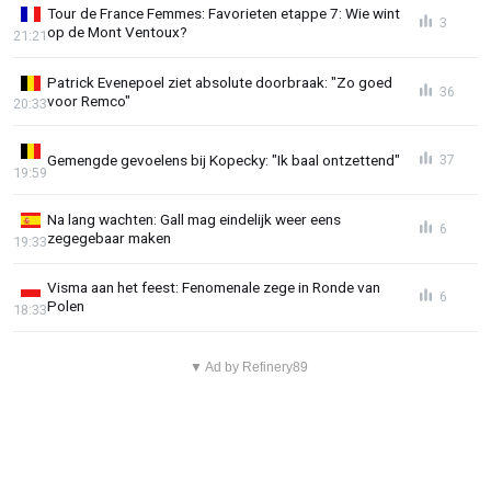
Tour de France Femmes: Favorieten etappe 7: Wie wint
3
op de Mont Ventoux?
21:21
Patrick Evenepoel ziet absolute doorbraak: "Zo goed
36
voor Remco"
20:33
Gemengde gevoelens bij Kopecky: "Ik baal ontzettend"
37
19:59
Na lang wachten: Gall mag eindelijk weer eens
6
zegegebaar maken
19:33
Visma aan het feest: Fenomenale zege in Ronde van
6
Polen
18:33
▼ Ad by Refinery89