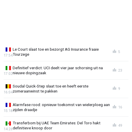
Le Court slaat toe en bezorgt AG Insurance fraaie
5
Tourzege
17:54
Definitief verdict: UCI deelt vier jaar schorsing uit na
23
nieuwe dopingzaak
17:02
Soudal Quick-Step slaat toe en heeft eerste
9
zomeraanwinst te pakken
16:04
Alarmfase rood: opnieuw toekomst van wielerploeg aan
16
zijden draadje
15:18
Transferbom bij UAE Team Emirates: Del Toro hakt
49
definitieve knoop door
14:26