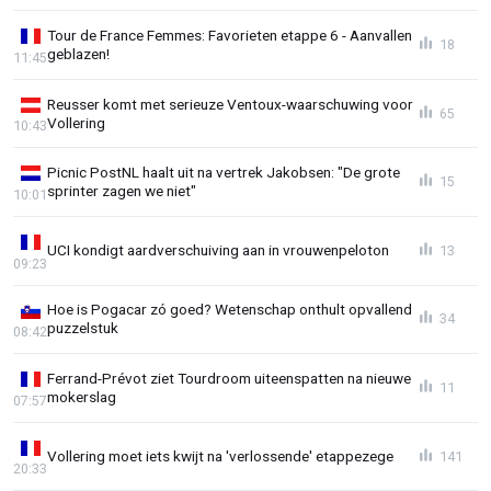
Tour de France Femmes: Favorieten etappe 6 - Aanvallen
18
geblazen!
11:45
Reusser komt met serieuze Ventoux-waarschuwing voor
65
Vollering
10:43
Picnic PostNL haalt uit na vertrek Jakobsen: "De grote
15
sprinter zagen we niet"
10:01
UCI kondigt aardverschuiving aan in vrouwenpeloton
13
09:23
Hoe is Pogacar zó goed? Wetenschap onthult opvallend
34
puzzelstuk
08:42
Ferrand-Prévot ziet Tourdroom uiteenspatten na nieuwe
11
mokerslag
07:57
Vollering moet iets kwijt na 'verlossende' etappezege
141
20:33