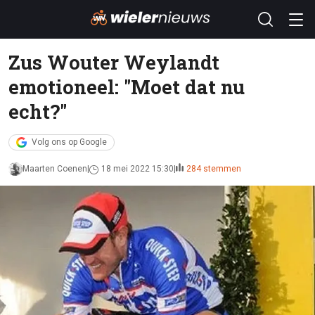
Zus Wouter Weylandt
emotioneel: "Moet dat nu
echt?"
Volg ons op Google
Maarten Coenen
18 mei 2022 15:30
284 stemmen