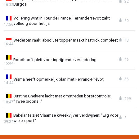
32
Burgos
18:33
Vollering wint in Tour de France, Ferrand-Prévot zakt
60
volledig door het ijs
17:56
Wederom raak: absolute topper maakt hattrick compleet
13
16:44
Roodhooft pleit voor ingrijpende verandering
16
15:44
Visma heeft opmerkelijk plan met Ferrand-Prévot
56
14:44
Justine Ghekiere lacht met omstreden borstcontrole:
199
"Twee bidons..."
10:47
Bakelants ziet Vlaamse kweekvijver verdwijnen: "Erg voor
8
wielersport"
09:24