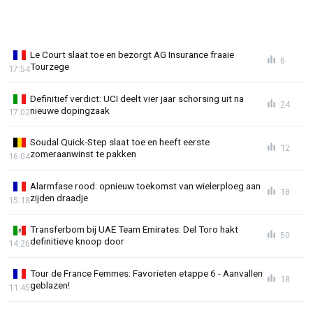
Le Court slaat toe en bezorgt AG Insurance fraaie
6
Tourzege
17:54
Definitief verdict: UCI deelt vier jaar schorsing uit na
24
nieuwe dopingzaak
17:02
Soudal Quick-Step slaat toe en heeft eerste
12
zomeraanwinst te pakken
16:04
Alarmfase rood: opnieuw toekomst van wielerploeg aan
18
zijden draadje
15:18
Transferbom bij UAE Team Emirates: Del Toro hakt
50
definitieve knoop door
14:26
Tour de France Femmes: Favorieten etappe 6 - Aanvallen
18
geblazen!
11:45