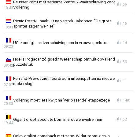
Reusser komt met serieuze Ventoux-waarschuwing voor
69
Vollering
10:43
Picnic PostNL haalt uit na vertrek Jakobsen: "De grote
16
sprinter zagen we niet"
10:01
UCI kondigt aardverschuiving aan in vrouwenpeloton
14
09:23
Hoe is Pogacar zó goed? Wetenschap onthult opvallend
35
puzzelstuk
08:42
Ferrand-Prévot ziet Tourdroom uiteenspatten na nieuwe
11
mokerslag
07:57
Vollering moet iets kwijt na 'verlossende' etappezege
148
20:33
Gigant dropt absolute bom in vrouwenwielrennen
62
19:44
Onley omlijst comeback met zege, Widar toont zich in