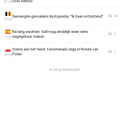
voor Remco"
20:33
Gemengde gevoelens bij Kopecky: "Ik baal ontzettend"
48
19:59
Na lang wachten: Gall mag eindelijk weer eens
6
zegegebaar maken
19:33
Visma aan het feest: Fenomenale zege in Ronde van
7
Polen
18:33
▼ Ad by Refinery89