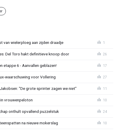
er
 van wielerploeg aan zijden draadje
1
s: Del Toro hakt definitieve knoop door
26
n etappe 6 - Aanvallen geblazen!
17
ux-waarschuwing voor Vollering
27
 Jakobsen: "De grote sprinter zagen we niet"
11
 in vrouwenpeloton
10
hap onthult opvallend puzzelstuk
24
iteenspatten na nieuwe mokerslag
10