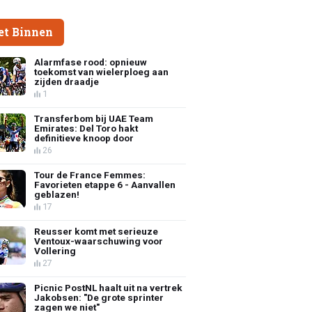
et Binnen
Alarmfase rood: opnieuw
toekomst van wielerploeg aan
zijden draadje
1
Transferbom bij UAE Team
Emirates: Del Toro hakt
definitieve knoop door
26
Tour de France Femmes:
Favorieten etappe 6 - Aanvallen
geblazen!
17
Reusser komt met serieuze
Ventoux-waarschuwing voor
Vollering
27
Picnic PostNL haalt uit na vertrek
Jakobsen: "De grote sprinter
zagen we niet"