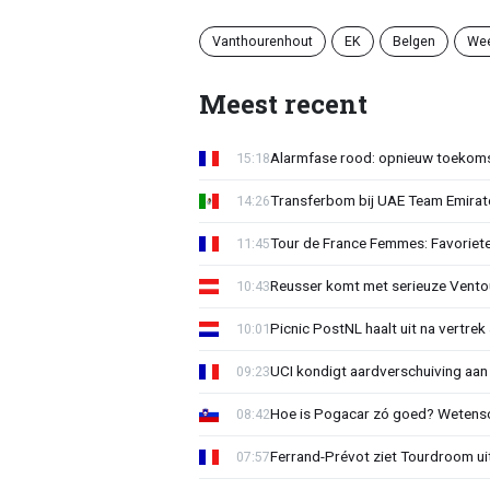
Vanthourenhout
EK
Belgen
We
Meest recent
Alarmfase rood: opnieuw toekomst
15:18
Transferbom bij UAE Team Emirate
14:26
Tour de France Femmes: Favoriete
11:45
Reusser komt met serieuze Vento
10:43
Picnic PostNL haalt uit na vertrek
10:01
UCI kondigt aardverschuiving aan
09:23
Hoe is Pogacar zó goed? Wetensc
08:42
Ferrand-Prévot ziet Tourdroom u
07:57