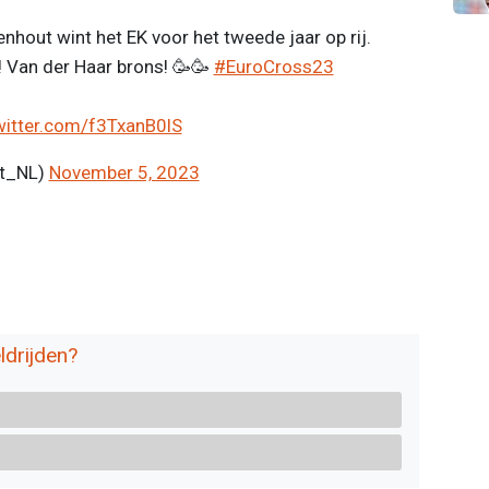
hout wint het EK voor het tweede jaar op rij.
! Van der Haar brons! 🥳​🥳​
#EuroCross23
twitter.com/f3TxanB0lS
rt_NL)
November 5, 2023
ldrijden?