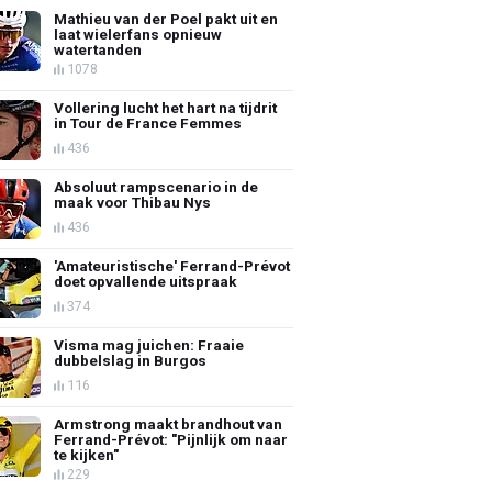
Mathieu van der Poel pakt uit en
laat wielerfans opnieuw
watertanden
1078
Vollering lucht het hart na tijdrit
in Tour de France Femmes
436
Absoluut rampscenario in de
maak voor Thibau Nys
436
'Amateuristische' Ferrand-Prévot
doet opvallende uitspraak
374
Visma mag juichen: Fraaie
dubbelslag in Burgos
116
Armstrong maakt brandhout van
Ferrand-Prévot: "Pijnlijk om naar
te kijken"
229