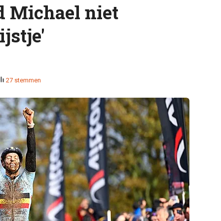
d Michael niet
jstje'
27 stemmen