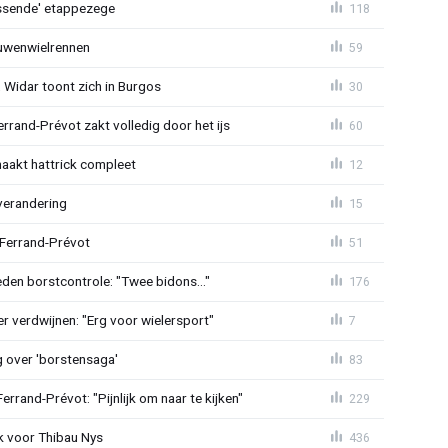
lossende' etappezege
118
ouwenwielrennen
59
 Widar toont zich in Burgos
30
errand-Prévot zakt volledig door het ijs
60
aakt hattrick compleet
12
verandering
15
 Ferrand-Prévot
51
den borstcontrole: "Twee bidons..."
176
r verdwijnen: "Erg voor wielersport"
7
g over 'borstensaga'
83
rand-Prévot: "Pijnlijk om naar te kijken"
229
k voor Thibau Nys
436