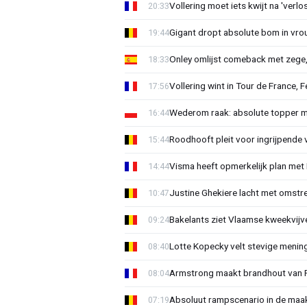
Vollering moet iets kwijt na 'ver
20:33
Gigant dropt absolute bom in vr
19:44
Onley omlijst comeback met zege,
18:33
Vollering wint in Tour de France, F
17:56
Wederom raak: absolute topper m
16:44
Roodhooft pleit voor ingrijpende 
15:44
Visma heeft opmerkelijk plan met
14:44
Justine Ghekiere lacht met omstre
10:47
Bakelants ziet Vlaamse kweekvijve
09:24
Lotte Kopecky velt stevige menin
08:40
Armstrong maakt brandhout van Fer
08:04
Absoluut rampscenario in de maa
07:19