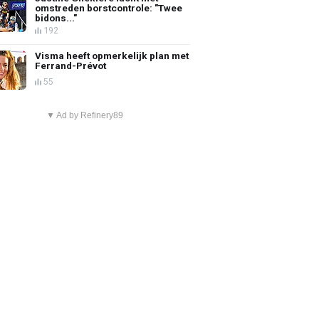
omstreden borstcontrole: "Twee
bidons..."
192
Visma heeft opmerkelijk plan met
Ferrand-Prévot
55
▼ Ad by Refinery89