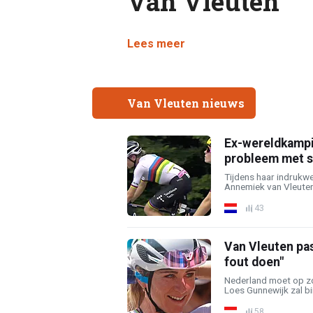
Van Vleuten
Lees meer
Van Vleuten nieuws
Ex-wereldkampi
probleem met s
Tijdens haar indruk
Annemiek van Vleuten z
43
Van Vleuten pas
fout doen"
Nederland moet op z
Loes Gunnewijk zal bi
58