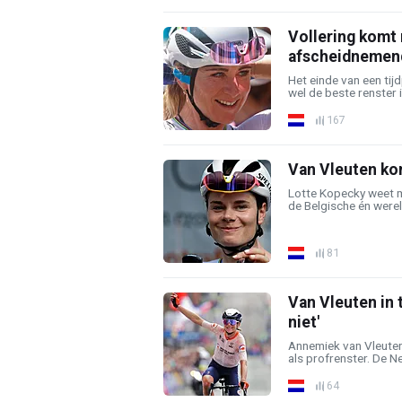
Vollering komt
afscheidnemen
Het einde van een tij
wel de beste renster 
167
Van Vleuten ko
Lotte Kopecky weet m
de Belgische én were
81
Van Vleuten in 
niet'
Annemiek van Vleuten 
als profrenster. De Ne
64