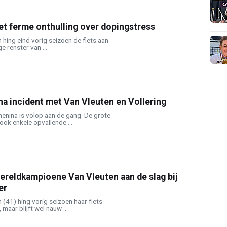
et ferme onthulling over dopingstress
hing eind vorig seizoen de fiets aan
e renster van ...
n na incident met Van Vleuten en Vollering
enina is volop aan de gang. De grote
ok enkele opvallende ...
reldkampioene Van Vleuten aan de slag bij
er
(41) hing vorig seizoen haar fiets
 maar blijft wel nauw ...