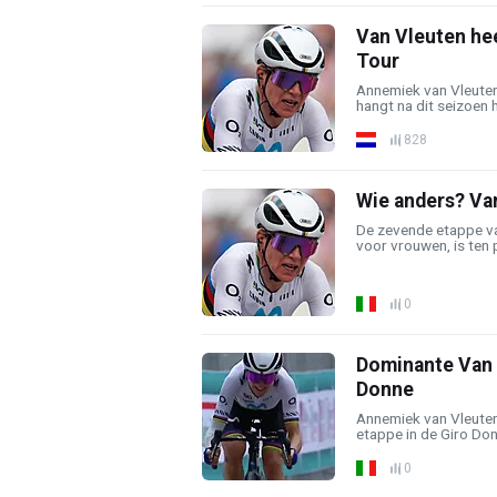
Van Vleuten hee
Tour
Annemiek van Vleuten,
hangt na dit seizoen h
828
Wie anders? Van
De zevende etappe va
voor vrouwen, is ten p
0
Dominante Van V
Donne
Annemiek van Vleuten
etappe in de Giro Don
0