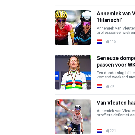
Annemiek van V
'Hilarisch!'
Annemiek van Vleuten 
professioneel wielrens
115
Serieuze dompe
passen voor WK
Een donderslag bij he
komend weekend niet 
20
Van Vleuten haa
Annemiek van Vleuten
proffiets definitief aa
221