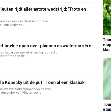
uten rijdt allerlaatste wedstrijd: 'Trots en
eid van één van de allergrootste
en. Annemiek van ...
Tou
etap
t boekje open over plannen na wielercarrière
kla
van het vrouwenwielrennen hangt na dit
oersfiets aan de ...
lp Kopecky uit de put: 'Toen al een klasbak'
nieuwe wereldkampioene op de weg.
 Annemiek van Vleuten op ...
Tou
etap