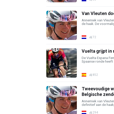
Van Vleuten do
Annemiek van Vleuten 
de haak. De voormalig
72
Vuelta grijpt i
De Vuelta Espana Fem
Spaanse ronde heeft o
852
Tweevoudige we
Belgische zend
Annemiek van Vleuten 
definitief aan de haak,
294