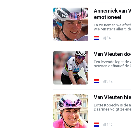
Annemiek van Vle
emotioneel'
En zo nemen we afsch
wielrensters aller tijd
84
Van Vleuten doe
Een levende legende 
seizoen definitief de k
312
Van Vleuten hie
Lotte Kopecky is de 
Daarmee volgt ze ene
146