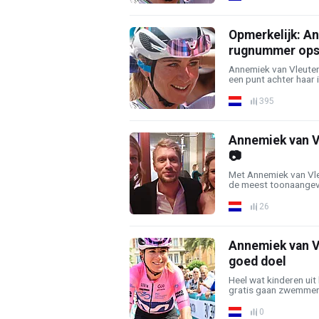
Opmerkelijk: A
rugnummer ops
Annemiek van Vleuten 
een punt achter haar 
395
Annemiek van V
📷
Met Annemiek van Vle
de meest toonaangeve
26
Annemiek van V
goed doel
Heel wat kinderen ui
gratis gaan zwemmen 
0