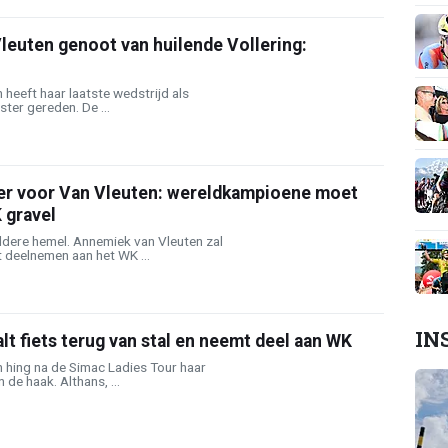
leuten genoot van huilende Vollering:
heeft haar laatste wedstrijd als
ter gereden. De ...
r voor Van Vleuten: wereldkampioene moet
 gravel
ldere hemel. Annemiek van Vleuten zal
deelnemen aan het WK ...
IN
lt fiets terug van stal en neemt deel aan WK
 hing na de Simac Ladies Tour haar
n de haak. Althans, ...