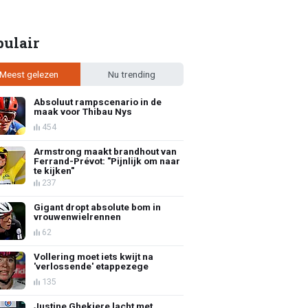
pulair
Meest gelezen
Nu trending
Absoluut rampscenario in de
maak voor Thibau Nys
454
Armstrong maakt brandhout van
Ferrand-Prévot: "Pijnlijk om naar
te kijken"
237
Gigant dropt absolute bom in
vrouwenwielrennen
62
Vollering moet iets kwijt na
'verlossende' etappezege
135
Justine Ghekiere lacht met