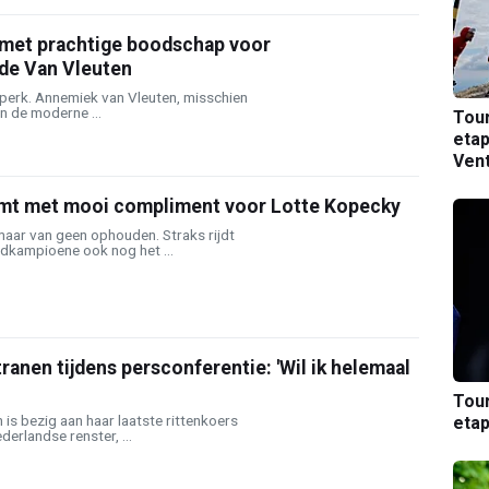
 met prachtige boodschap voor
de Van Vleuten
dperk. Annemiek van Vleuten, misschien
in de moderne ...
Tou
etap
Ven
mt met mooi compliment voor Lotte Kopecky
aar van geen ophouden. Straks rijdt
ldkampioene ook nog het ...
tranen tijdens persconferentie: 'Wil ik helemaal
Tou
is bezig aan haar laatste rittenkoers
etap
derlandse renster, ...