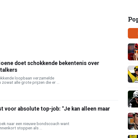
Po
oene doet schokkende bekentenis over
talkers
wekkende loopbaan verzamelde
owat alle grote prijzen die er ...
t voor absolute top-job: "Je kan alleen maar
oek naar een nieuwe bondscoach want
nnenkort stoppen als ...