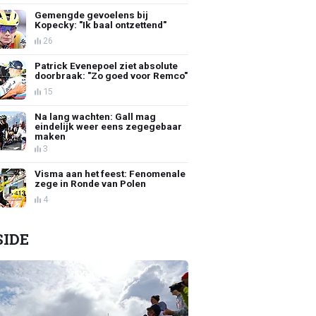
Gemengde gevoelens bij
Kopecky: "Ik baal ontzettend"
26
Patrick Evenepoel ziet absolute
doorbraak: "Zo goed voor Remco"
15
Na lang wachten: Gall mag
eindelijk weer eens zegegebaar
maken
3
Visma aan het feest: Fenomenale
zege in Ronde van Polen
4
SIDE