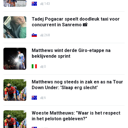
143
Tadej Pogacar speelt doodleuk taxi voor
concurrent in Sanremo 📸
268
Matthews wint derde Giro-etappe na
beklijvende sprint
0
Matthews nog steeds in zak en as na Tour
Down Under: 'Slaap erg slecht'
6
Woeste Mattheuws: "Waar is het respect
in het peloton gebleven?"