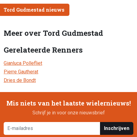
Tord Gudmestad nieuws
Meer over Tord Gudmestad
Gerelateerde Renners
Gianluca Pollefliet
Pierre Gautherat
Dries de Bondt
Mis niets van het laatste wielernieuws!
Schrijf je in voor onze nieuwsbrief
Inschrijven