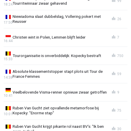
99
Tourritwinnaar zwaar gehavend
18:24
Niewiadoma slaat dubbelslag, Vollering pokert met
26
Reusser
17:50
Christen wint in Polen, Lemmen blijft leider
7
16:44
Tourorganisatie is onverbiddelijk: Kopecky bestraft
750
15:33
Absolute klassementstopper stapt plots uit Tour de
59
France Femmes
14:38
Veelbelovende Visma-renner opnieuw zwaar getroffen
9
10:41
Ruben Van Gucht ziet opvallende metamorfose bij
75
Kopecky: "Enorme stap"
10:01
Ruben Van Gucht krijgt pikante rol naast BV's: "Ik ben
30