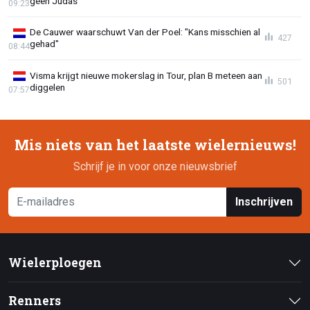
geen Judas"
09:23
De Cauwer waarschuwt Van der Poel: "Kans misschien al
427
gehad"
08:44
Visma krijgt nieuwe mokerslag in Tour, plan B meteen aan
501
diggelen
07:57
Mis niets van het laatste wielernieuws!
Schrijf je in voor onze nieuwsbrief
Inschrijven
Wielerploegen
Renners