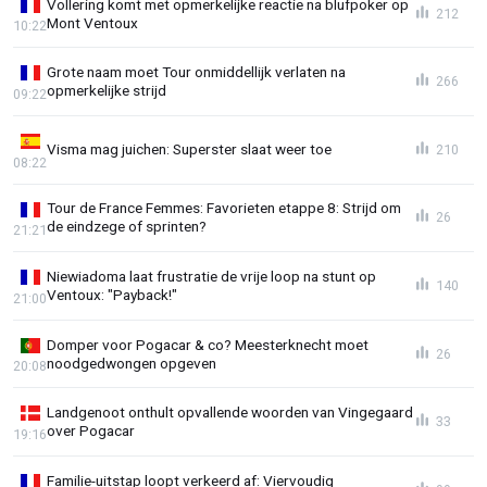
Vollering komt met opmerkelijke reactie na blufpoker op
212
Mont Ventoux
10:22
Grote naam moet Tour onmiddellijk verlaten na
266
opmerkelijke strijd
09:22
Visma mag juichen: Superster slaat weer toe
210
08:22
Tour de France Femmes: Favorieten etappe 8: Strijd om
26
de eindzege of sprinten?
21:21
Niewiadoma laat frustratie de vrije loop na stunt op
140
Ventoux: "Payback!"
21:00
Domper voor Pogacar & co? Meesterknecht moet
26
noodgedwongen opgeven
20:08
Landgenoot onthult opvallende woorden van Vingegaard
33
over Pogacar
19:16
Familie-uitstap loopt verkeerd af: Viervoudig