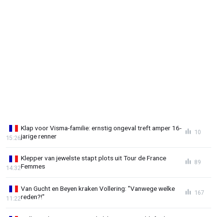
Klap voor Visma-familie: ernstig ongeval treft amper 16-
10
jarige renner
15:26
Klepper van jewelste stapt plots uit Tour de France
89
Femmes
14:32
Van Gucht en Beyen kraken Vollering: "Vanwege welke
167
reden?!"
11:22