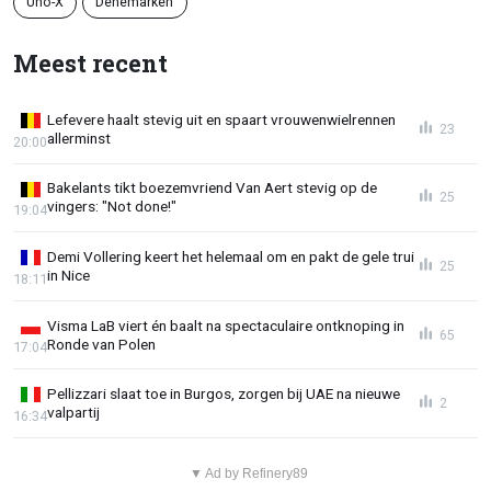
Uno-X
Denemarken
Meest recent
Lefevere haalt stevig uit en spaart vrouwenwielrennen
23
allerminst
20:00
Bakelants tikt boezemvriend Van Aert stevig op de
25
vingers: "Not done!"
19:04
Demi Vollering keert het helemaal om en pakt de gele trui
25
in Nice
18:11
Visma LaB viert én baalt na spectaculaire ontknoping in
65
Ronde van Polen
17:04
Pellizzari slaat toe in Burgos, zorgen bij UAE na nieuwe
2
valpartij
16:34
▼ Ad by Refinery89