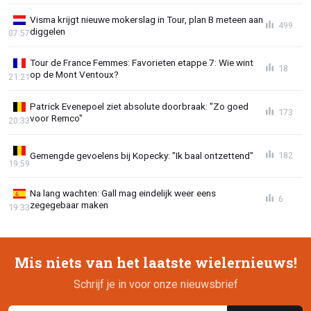
Visma krijgt nieuwe mokerslag in Tour, plan B meteen aan
499
diggelen
07:57
Tour de France Femmes: Favorieten etappe 7: Wie wint
18
op de Mont Ventoux?
21:21
Patrick Evenepoel ziet absolute doorbraak: "Zo goed
173
voor Remco"
20:33
Gemengde gevoelens bij Kopecky: "Ik baal ontzettend"
182
19:59
Na lang wachten: Gall mag eindelijk weer eens
6
zegegebaar maken
19:33
Mis niets van het laatste wielernieuws!
Schrijf je in voor onze nieuwsbrief