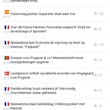
opmerkelijke strijd
09:22
Visma mag juichen: Superster slaat weer toe
196
08:22
Tour de France Femmes: Favorieten etappe 8: Strijd om
26
de eindzege of sprinten?
21:21
Niewiadoma laat frustratie de vrije loop na stunt op
134
Ventoux: "Payback!"
21:00
Domper voor Pogacar & co? Meesterknecht moet
24
noodgedwongen opgeven
20:08
Landgenoot onthult opvallende woorden van Vingegaard
30
over Pogacar
19:16
Familie-uitstap loopt verkeerd af: Viervoudig
93
Tourritwinnaar zwaar gehavend
18:24
Niewiadoma slaat dubbelslag, Vollering pokert met
26
Reusser
17:50