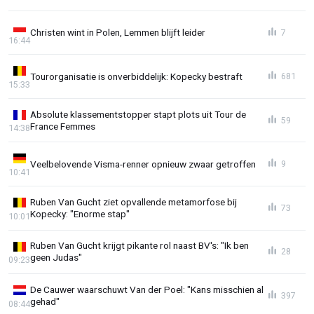
Christen wint in Polen, Lemmen blijft leider
7
16:44
Tourorganisatie is onverbiddelijk: Kopecky bestraft
681
15:33
Absolute klassementstopper stapt plots uit Tour de
59
France Femmes
14:38
Veelbelovende Visma-renner opnieuw zwaar getroffen
9
10:41
Ruben Van Gucht ziet opvallende metamorfose bij
73
Kopecky: "Enorme stap"
10:01
Ruben Van Gucht krijgt pikante rol naast BV's: "Ik ben
28
geen Judas"
09:23
De Cauwer waarschuwt Van der Poel: "Kans misschien al
397
gehad"
08:44