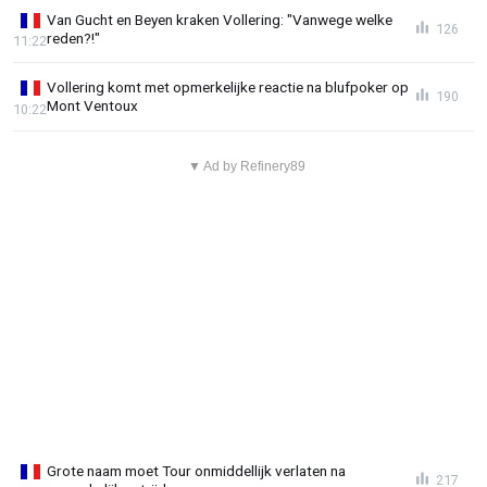
Van Gucht en Beyen kraken Vollering: "Vanwege welke
126
reden?!"
11:22
Vollering komt met opmerkelijke reactie na blufpoker op
190
Mont Ventoux
10:22
▼ Ad by Refinery89
Grote naam moet Tour onmiddellijk verlaten na
217