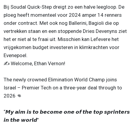
Bij Soudal Quick-Step dreigt zo een halve leegloop. De
ploeg heeft momenteel voor 2024 amper 14 renners
onder contract. Met ook nog Ballerini, Bagioli die op
vertrekken staan en een stoppende Dries Devenyns ziet
het er niet al te fraai uit. Misschien kan Lefevere het
vrijgekomen budget investeren in klimkrachten voor
Evenepoel.
✍️ Welcome, Ethan Vernon!
The newly crowned Elimination World Champ joins
Israel – Premier Tech on a three-year deal through to
2026 👊
“𝙈𝙮 𝙖𝙞𝙢 𝙞𝙨 𝙩𝙤 𝙗𝙚𝙘𝙤𝙢𝙚 𝙤𝙣𝙚 𝙤𝙛 𝙩𝙝𝙚 𝙩𝙤𝙥 𝙨𝙥𝙧𝙞𝙣𝙩𝙚𝙧𝙨
𝙞𝙣 𝙩𝙝𝙚 𝙬𝙤𝙧𝙡𝙙”