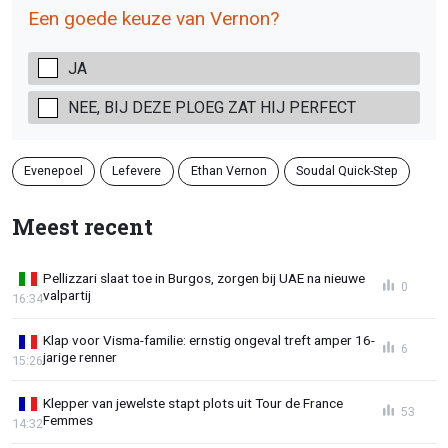
Een goede keuze van Vernon?
JA
NEE, BIJ DEZE PLOEG ZAT HIJ PERFECT
Evenepoel
Lefevere
Ethan Vernon
Soudal Quick-Step
Meest recent
Pellizzari slaat toe in Burgos, zorgen bij UAE na nieuwe
0
valpartij
16:34
Klap voor Visma-familie: ernstig ongeval treft amper 16-
6
jarige renner
15:26
Klepper van jewelste stapt plots uit Tour de France
53
Femmes
14:32