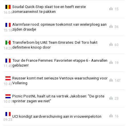
Soudal Quick-Step slaat toe en heeft eerste
15
zomeraanwinst te pakken
16:04
Alarmfase rood: opnieuw toekomst van wielerploeg aan
36
zijden draadje
15:18
Transferbom bij UAE Team Emirates: Del Toro hakt
60
definitieve knoop door
14:26
Tour de France Femmes: Favorieten etappe 6 - Aanvallen
19
geblazen!
11:45
Reusser komt met serieuze Ventoux-waarschuwing voor
147
Vollering
10:43
Picnic PostNL haalt uit na vertrek Jakobsen: "De grote
23
sprinter zagen we niet"
10:01
UCI kondigt aardverschuiving aan in vrouwenpeloton
16
09:23