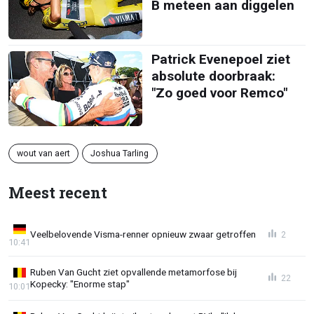
B meteen aan diggelen
Patrick Evenepoel ziet
absolute doorbraak:
"Zo goed voor Remco"
wout van aert
Joshua Tarling
Meest recent
Veelbelovende Visma-renner opnieuw zwaar getroffen
2
10:41
Ruben Van Gucht ziet opvallende metamorfose bij
22
Kopecky: "Enorme stap"
10:01