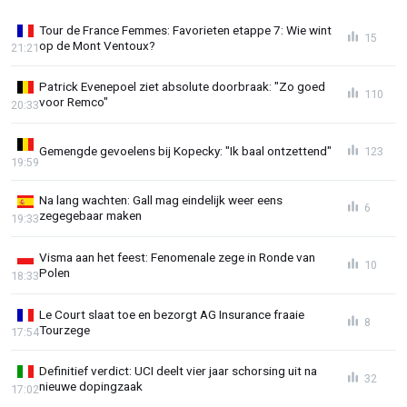
Tour de France Femmes: Favorieten etappe 7: Wie wint
15
op de Mont Ventoux?
21:21
Patrick Evenepoel ziet absolute doorbraak: "Zo goed
110
voor Remco"
20:33
Gemengde gevoelens bij Kopecky: "Ik baal ontzettend"
123
19:59
Na lang wachten: Gall mag eindelijk weer eens
6
zegegebaar maken
19:33
Visma aan het feest: Fenomenale zege in Ronde van
10
Polen
18:33
Le Court slaat toe en bezorgt AG Insurance fraaie
8
Tourzege
17:54
Definitief verdict: UCI deelt vier jaar schorsing uit na
32
nieuwe dopingzaak
17:02