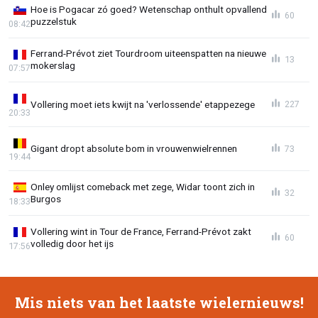
Hoe is Pogacar zó goed? Wetenschap onthult opvallend
60
puzzelstuk
08:42
Ferrand-Prévot ziet Tourdroom uiteenspatten na nieuwe
13
mokerslag
07:57
Vollering moet iets kwijt na 'verlossende' etappezege
227
20:33
Gigant dropt absolute bom in vrouwenwielrennen
73
19:44
Onley omlijst comeback met zege, Widar toont zich in
32
Burgos
18:33
Vollering wint in Tour de France, Ferrand-Prévot zakt
60
volledig door het ijs
17:56
Mis niets van het laatste wielernieuws!