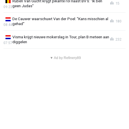
Ruben Van Gucht krijgt pikante rol naast BV's: "Ik ben
15
geen Judas"
09:23
De Cauwer waarschuwt Van der Poel: "Kans misschien al
180
gehad"
08:44
Visma krijgt nieuwe mokerslag in Tour, plan B meteen aan
232
diggelen
07:57
▼ Ad by Refinery89