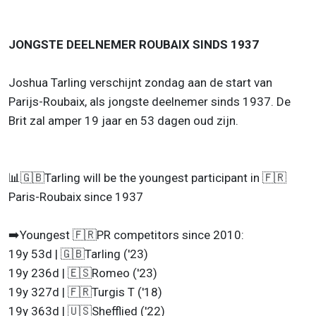
JONGSTE DEELNEMER ROUBAIX SINDS 1937
Joshua Tarling verschijnt zondag aan de start van
Parijs-Roubaix, als jongste deelnemer sinds 1937. De
Brit zal amper 19 jaar en 53 dagen oud zijn.
📊🇬🇧Tarling will be the youngest participant in 🇫🇷
Paris-Roubaix since 1937
➡️Youngest 🇫🇷PR competitors since 2010:
19y 53d | 🇬🇧Tarling ('23)
19y 236d | 🇪🇸Romeo ('23)
19y 327d | 🇫🇷Turgis T ('18)
19y 363d | 🇺🇸Shefflied ('22)