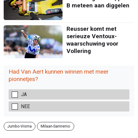
B meteen aan diggelen
Reusser komt met
serieuze Ventoux-
waarschuwing voor
Vollering
Had Van Aert kunnen winnen met meer
pionnetjes?
JA
NEE
Jumbo-Visma
Milaan-Samremo