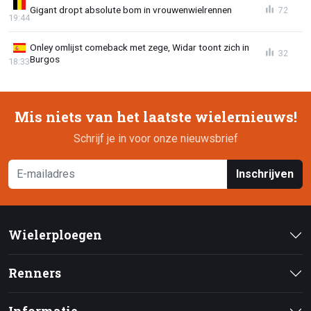
Gigant dropt absolute bom in vrouwenwielrennen
72
19:44
Onley omlijst comeback met zege, Widar toont zich in
32
Burgos
18:33
Mis niets van het laatste wielernieuws!
Schrijf je in voor onze nieuwsbrief
Inschrijven
Wielerploegen
Renners