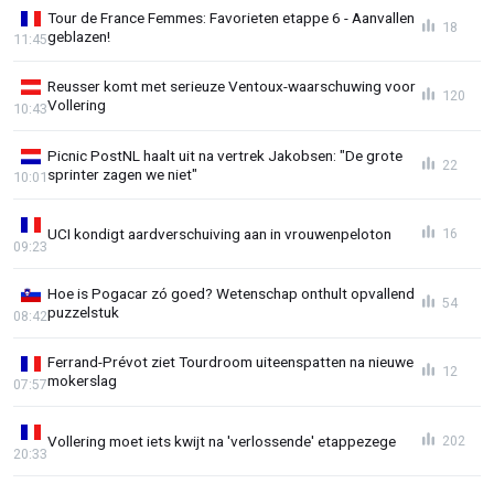
Tour de France Femmes: Favorieten etappe 6 - Aanvallen
18
geblazen!
11:45
Reusser komt met serieuze Ventoux-waarschuwing voor
120
Vollering
10:43
Picnic PostNL haalt uit na vertrek Jakobsen: "De grote
22
sprinter zagen we niet"
10:01
UCI kondigt aardverschuiving aan in vrouwenpeloton
16
09:23
Hoe is Pogacar zó goed? Wetenschap onthult opvallend
54
puzzelstuk
08:42
Ferrand-Prévot ziet Tourdroom uiteenspatten na nieuwe
12
mokerslag
07:57
Vollering moet iets kwijt na 'verlossende' etappezege
202
20:33