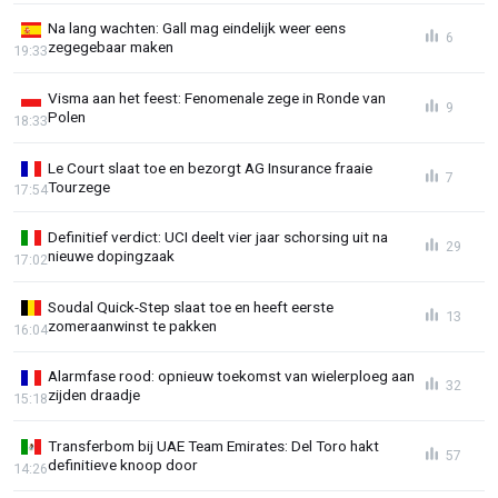
Na lang wachten: Gall mag eindelijk weer eens
6
zegegebaar maken
19:33
Visma aan het feest: Fenomenale zege in Ronde van
9
Polen
18:33
Le Court slaat toe en bezorgt AG Insurance fraaie
7
Tourzege
17:54
Definitief verdict: UCI deelt vier jaar schorsing uit na
29
nieuwe dopingzaak
17:02
Soudal Quick-Step slaat toe en heeft eerste
13
zomeraanwinst te pakken
16:04
Alarmfase rood: opnieuw toekomst van wielerploeg aan
32
zijden draadje
15:18
Transferbom bij UAE Team Emirates: Del Toro hakt
57
definitieve knoop door
14:26