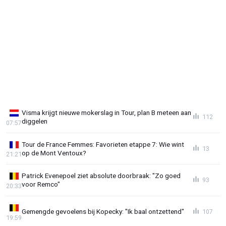
Visma krijgt nieuwe mokerslag in Tour, plan B meteen aan
112
diggelen
07:57
Tour de France Femmes: Favorieten etappe 7: Wie wint
13
op de Mont Ventoux?
21:21
Patrick Evenepoel ziet absolute doorbraak: "Zo goed
93
voor Remco"
20:33
Gemengde gevoelens bij Kopecky: "Ik baal ontzettend"
107
19:59