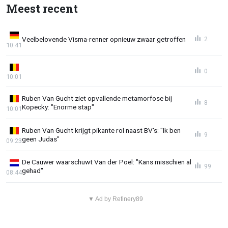
Meest recent
Veelbelovende Visma-renner opnieuw zwaar getroffen
2
10:41
0
10:01
Ruben Van Gucht ziet opvallende metamorfose bij
8
Kopecky: "Enorme stap"
10:01
Ruben Van Gucht krijgt pikante rol naast BV's: "Ik ben
9
geen Judas"
09:23
De Cauwer waarschuwt Van der Poel: "Kans misschien al
99
gehad"
08:44
▼ Ad by Refinery89