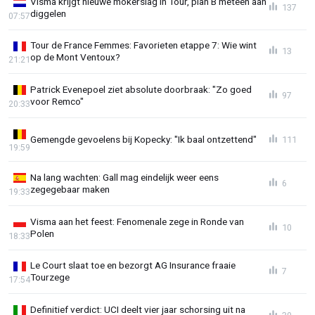
Visma krijgt nieuwe mokerslag in Tour, plan B meteen aan
137
diggelen
07:57
Tour de France Femmes: Favorieten etappe 7: Wie wint
13
op de Mont Ventoux?
21:21
Patrick Evenepoel ziet absolute doorbraak: "Zo goed
97
voor Remco"
20:33
Gemengde gevoelens bij Kopecky: "Ik baal ontzettend"
111
19:59
Na lang wachten: Gall mag eindelijk weer eens
6
zegegebaar maken
19:33
Visma aan het feest: Fenomenale zege in Ronde van
10
Polen
18:33
Le Court slaat toe en bezorgt AG Insurance fraaie
7
Tourzege
17:54
Definitief verdict: UCI deelt vier jaar schorsing uit na