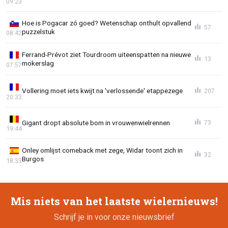
09:23
Hoe is Pogacar zó goed? Wetenschap onthult opvallend
57
puzzelstuk
08:42
Ferrand-Prévot ziet Tourdroom uiteenspatten na nieuwe
13
mokerslag
07:57
Vollering moet iets kwijt na 'verlossende' etappezege
207
20:33
Gigant dropt absolute bom in vrouwenwielrennen
73
19:44
Onley omlijst comeback met zege, Widar toont zich in
32
Burgos
18:33
Mis niets van het laatste wielernieuws!
Schrijf je in voor onze nieuwsbrief