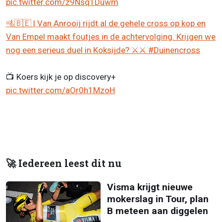
pic.twitter.com/z9Nsq1Duwm
🚵🇧🇪 | Van Anrooij rijdt al de gehele cross op kop en
Van Empel maakt foutjes in de achtervolging. Krijgen we
nog een serieus duel in Koksijde? ⚔️⚔️
#Duinencross
📺 Koers kijk je op discovery+
pic.twitter.com/aOr0h1MzoH
🚀 Iedereen leest dit nu
Visma krijgt nieuwe
mokerslag in Tour, plan
B meteen aan diggelen