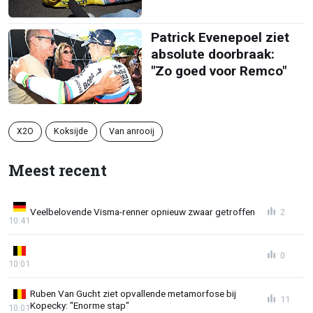
Patrick Evenepoel ziet
absolute doorbraak:
"Zo goed voor Remco"
X2O
Koksijde
Van anrooij
Meest recent
Veelbelovende Visma-renner opnieuw zwaar getroffen
2
10:41
0
10:01
Ruben Van Gucht ziet opvallende metamorfose bij
11
Kopecky: "Enorme stap"
10:01