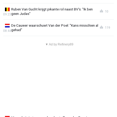
Ruben Van Gucht krijgt pikante rol naast BV's: "Ik ben
10
geen Judas"
09:23
De Cauwer waarschuwt Van der Poel: "Kans misschien al
119
gehad"
08:44
▼ Ad by Refinery89