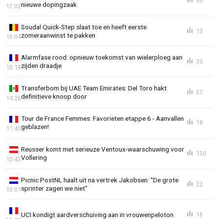
30
nieuwe dopingzaak
17:02
Soudal Quick-Step slaat toe en heeft eerste
13
zomeraanwinst te pakken
16:04
Alarmfase rood: opnieuw toekomst van wielerploeg aan
33
zijden draadje
15:18
Transferbom bij UAE Team Emirates: Del Toro hakt
57
definitieve knoop door
14:26
Tour de France Femmes: Favorieten etappe 6 - Aanvallen
18
geblazen!
11:45
Reusser komt met serieuze Ventoux-waarschuwing voor
130
Vollering
10:43
Picnic PostNL haalt uit na vertrek Jakobsen: "De grote
22
sprinter zagen we niet"
10:01
UCI kondigt aardverschuiving aan in vrouwenpeloton
16