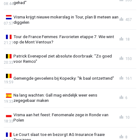
gehad"
08:44
Visma krijgt nieuwe mokerslag in Tour, plan B meteen aan
457
diggelen
07:57
Tour de France Femmes: Favorieten etappe 7: Wie wint
18
op de Mont Ventoux?
21:21
Patrick Evenepoel ziet absolute doorbraak: "Zo goed
150
voor Remco"
20:33
Gemengde gevoelens bij Kopecky: "Ik baal ontzettend"
161
19:59
Na lang wachten: Gall mag eindelijk weer eens
6
zegegebaar maken
19:33
Visma aan het feest: Fenomenale zege in Ronde van
10
Polen
18:33
Le Court slaat toe en bezorgt AG Insurance fraaie
8
Tourzege