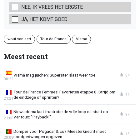
NEE, IK VREES HET ERGSTE
JA, HET KOMT GOED
wout van aert
Tour de France
Visma
Meest recent
Visma mag juichen: Superster slaat weer toe
84
08:22
Tour de France Femmes: Favorieten etappe 8: Strijd om
16
de eindzege of sprinten?
21:21
Niewiadoma laat frustratie de vrije loop na stunt op
97
Ventoux: "Payback!"
21:00
Domper voor Pogacar & co? Meesterknecht moet
15
noodgedwongen opgeven
20:08