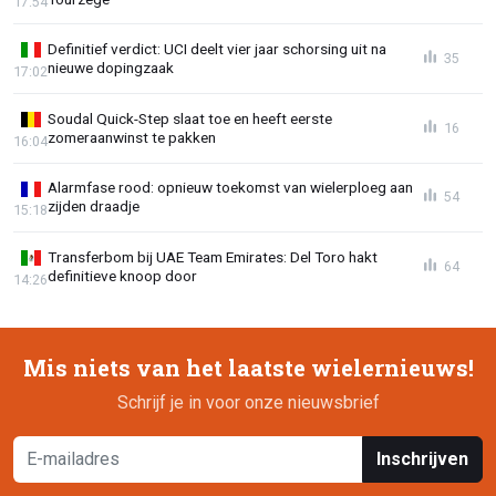
17:54
Definitief verdict: UCI deelt vier jaar schorsing uit na
35
nieuwe dopingzaak
17:02
Soudal Quick-Step slaat toe en heeft eerste
16
zomeraanwinst te pakken
16:04
Alarmfase rood: opnieuw toekomst van wielerploeg aan
54
zijden draadje
15:18
Transferbom bij UAE Team Emirates: Del Toro hakt
64
definitieve knoop door
14:26
Mis niets van het laatste wielernieuws!
Schrijf je in voor onze nieuwsbrief
Inschrijven