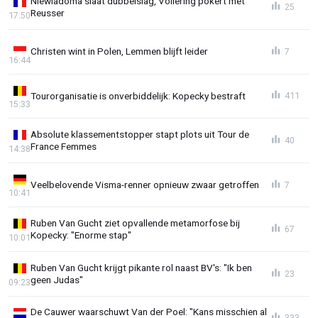
Niewiadoma slaat dubbelslag, Vollering pokert met
25
Reusser
17:50
Christen wint in Polen, Lemmen blijft leider
7
16:44
Tourorganisatie is onverbiddelijk: Kopecky bestraft
411
15:33
Absolute klassementstopper stapt plots uit Tour de
40
France Femmes
14:38
Veelbelovende Visma-renner opnieuw zwaar getroffen
7
10:41
Ruben Van Gucht ziet opvallende metamorfose bij
67
Kopecky: "Enorme stap"
10:01
Ruben Van Gucht krijgt pikante rol naast BV's: "Ik ben
23
geen Judas"
09:23
De Cauwer waarschuwt Van der Poel: "Kans misschien al
333