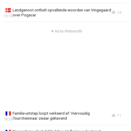
Landgenoot onthult opvallende woorden van Vingegaard
24
over Pogacar
19:16
▼ Ad by Refinery89
Familie-uitstap loopt verkeerd af: Viervoudig
71
Tourritwinnaar zwaar gehavend
18:24