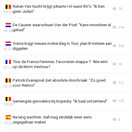
Ruben Van Gucht krijgt pikante rol naast BV's: "Ik ben
18
geen Judas"
09:23
De Cauwer waarschuwt Van der Poel: "Kans misschien al
246
gehad"
08:44
Visma krijgt nieuwe mokerslag in Tour, plan B meteen aan
368
diggelen
07:57
Tour de France Femmes: Favorieten etappe 7: Wie wint
18
op de Mont Ventoux?
21:21
Patrick Evenepoel ziet absolute doorbraak: "Zo goed
127
voor Remco"
20:33
Gemengde gevoelens bij Kopecky: "Ik baal ontzettend"
142
19:59
Na lang wachten: Gall mag eindelijk weer eens
6
zegegebaar maken
19:33