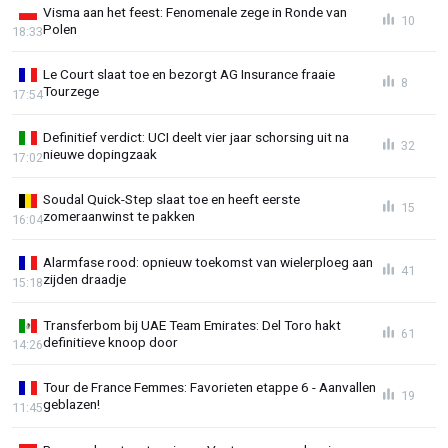
Visma aan het feest: Fenomenale zege in Ronde van
10
Polen
18:33
Le Court slaat toe en bezorgt AG Insurance fraaie
8
Tourzege
17:54
Definitief verdict: UCI deelt vier jaar schorsing uit na
32
nieuwe dopingzaak
17:02
Soudal Quick-Step slaat toe en heeft eerste
15
zomeraanwinst te pakken
16:04
Alarmfase rood: opnieuw toekomst van wielerploeg aan
41
zijden draadje
15:18
Transferbom bij UAE Team Emirates: Del Toro hakt
61
definitieve knoop door
14:26
Tour de France Femmes: Favorieten etappe 6 - Aanvallen
19
geblazen!
11:45