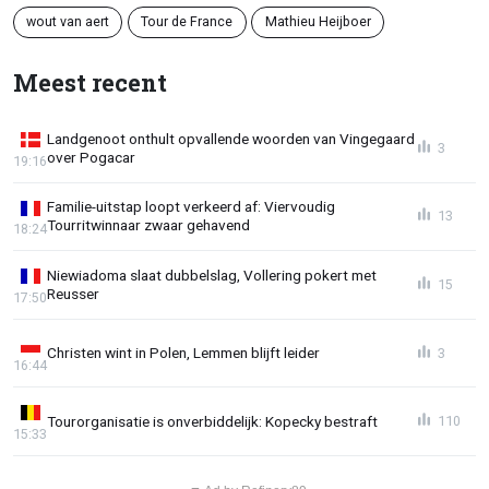
wout van aert
Tour de France
Mathieu Heijboer
Meest recent
Landgenoot onthult opvallende woorden van Vingegaard
3
over Pogacar
19:16
Familie-uitstap loopt verkeerd af: Viervoudig
13
Tourritwinnaar zwaar gehavend
18:24
Niewiadoma slaat dubbelslag, Vollering pokert met
15
Reusser
17:50
Christen wint in Polen, Lemmen blijft leider
3
16:44
Tourorganisatie is onverbiddelijk: Kopecky bestraft
110
15:33