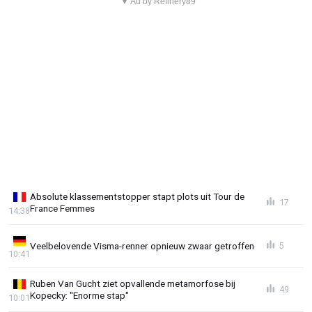
▼ Ad by Refinery89
Absolute klassementstopper stapt plots uit Tour de
17
France Femmes
14:38
Veelbelovende Visma-renner opnieuw zwaar getroffen
5
10:41
Ruben Van Gucht ziet opvallende metamorfose bij
49
Kopecky: "Enorme stap"
10:01