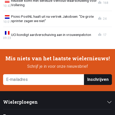
Reusser komt met serieuze Ventoux-waarschuwing voor
168
Vollering
10:43
Picnic PostNL haalt uit na vertrek Jakobsen: "De grote
24
sprinter zagen we niet"
10:01
UCI kondigt aardverschuiving aan in vrouwenpeloton
17
09:23
Mis niets van het laatste wielernieuws!
Schrijf je in voor onze nieuwsbrief
Inschrijven
Wielerploegen