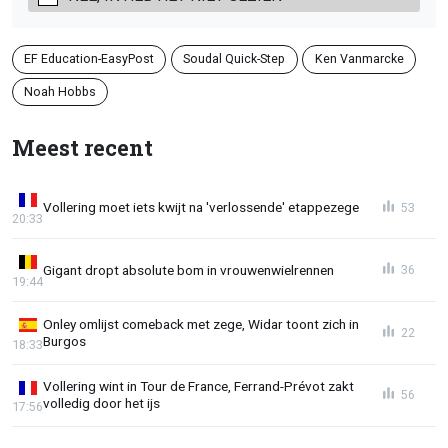
EF Education-EasyPost
Soudal Quick-Step
Ken Vanmarcke
Noah Hobbs
Meest recent
Vollering moet iets kwijt na 'verlossende' etappezege
53
20:33
Gigant dropt absolute bom in vrouwenwielrennen
36
19:44
Onley omlijst comeback met zege, Widar toont zich in
22
Burgos
18:33
Vollering wint in Tour de France, Ferrand-Prévot zakt
56
volledig door het ijs
17:56