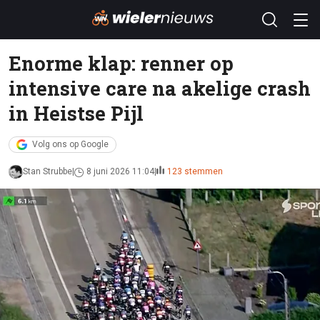
Enorme klap: renner op
intensive care na akelige crash
in Heistse Pijl
Volg ons op Google
Stan Strubbe
8 juni 2026 11:04
123 stemmen