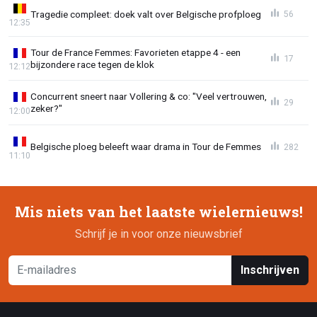
Tragedie compleet: doek valt over Belgische profploeg
56
12:35
Tour de France Femmes: Favorieten etappe 4 - een
17
bijzondere race tegen de klok
12:12
Concurrent sneert naar Vollering & co: "Veel vertrouwen,
29
zeker?"
12:00
Belgische ploeg beleeft waar drama in Tour de Femmes
282
11:10
Mis niets van het laatste wielernieuws!
Schrijf je in voor onze nieuwsbrief
Inschrijven