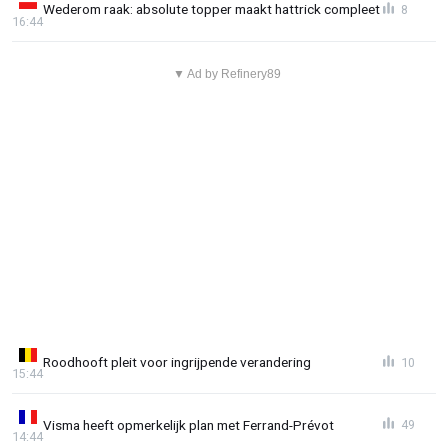
Wederom raak: absolute topper maakt hattrick compleet
8
16:44
▼ Ad by Refinery89
Roodhooft pleit voor ingrijpende verandering
10
15:44
Visma heeft opmerkelijk plan met Ferrand-Prévot
49
14:44