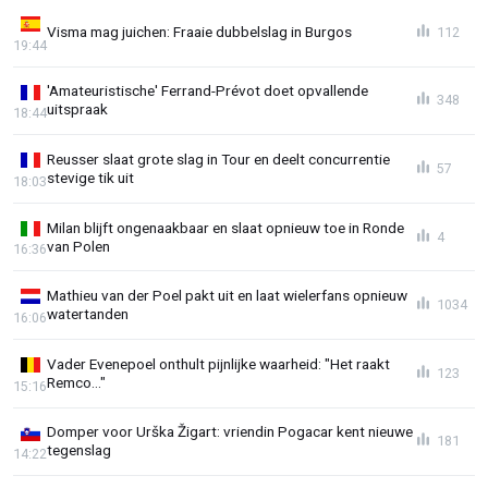
Visma mag juichen: Fraaie dubbelslag in Burgos
112
19:44
'Amateuristische' Ferrand-Prévot doet opvallende
348
uitspraak
18:44
Reusser slaat grote slag in Tour en deelt concurrentie
57
stevige tik uit
18:03
Milan blijft ongenaakbaar en slaat opnieuw toe in Ronde
4
van Polen
16:36
Mathieu van der Poel pakt uit en laat wielerfans opnieuw
1034
watertanden
16:06
Vader Evenepoel onthult pijnlijke waarheid: "Het raakt
123
Remco..."
15:16
Domper voor Urška Žigart: vriendin Pogacar kent nieuwe
181
tegenslag
14:22