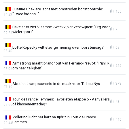
Justine Ghekiere lacht met omstreden borstcontrole:
150
"Twee bidons..."
10:47
Bakelants ziet Vlaamse kweekvijver verdwijnen: "Erg voor
7
wielersport"
09:24
Lotte Kopecky velt stevige mening over 'borstensaga'
69
08:40
Armstrong maakt brandhout van Ferrand-Prévot: "Pijnlijk
215
om naar te kijken"
08:04
Absoluut rampscenario in de maak voor Thibau Nys
373
07:19
Tour de France Femmes: Favorieten etappe 5 - Aanvallers
43
of klassementsdag?
21:22
Vollering lucht het hart na tijdrit in Tour de France
416
Femmes
20:44