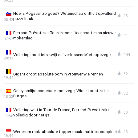
09:23
Hoe is Pogacar zó goed? Wetenschap onthult opvallend
35
puzzelstuk
08:42
Ferrand-Prévot ziet Tourdroom uiteenspatten na nieuwe
11
mokerslag
07:57
Vollering moet iets kwijt na 'verlossende' etappezege
144
20:33
Gigant dropt absolute bom in vrouwenwielrennen
62
19:44
Onley omlijst comeback met zege, Widar toont zich in
32
Burgos
18:33
Vollering wint in Tour de France, Ferrand-Prévot zakt
60
volledig door het ijs
17:56
Wederom raak: absolute topper maakt hattrick compleet
13
16:44