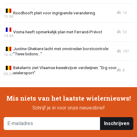
Roodhooft pleit voor ingrijpende verandering
16
15:44
Visma heeft opmerkelijk plan met Ferrand-Prévot
55
14:44
Justine Ghekiere lacht met omstreden borstcontrole:
197
"Twee bidons..."
10:47
Bakelants ziet Vlaamse kweekvijver verdwijnen: "Erg voor
8
wielersport"
09:24
Mis niets van het laatste wielernieuws!
Schrijf je in voor onze nieuwsbrief
Inschrijven