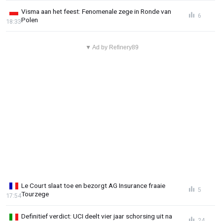
Visma aan het feest: Fenomenale zege in Ronde van
6
Polen
18:33
▼ Ad by Refinery89
Le Court slaat toe en bezorgt AG Insurance fraaie
5
Tourzege
17:54
Definitief verdict: UCI deelt vier jaar schorsing uit na
24