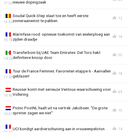
nieuwe dopingzaak
17:02
Soudal Quick-Step slaat toe en heeft eerste
12
zomeraanwinst te pakken
16:04
Alarmfase rood: opnieuw toekomst van wielerploeg aan
18
zijden draadje
15:18
Transferbom bij UAE Team Emirates: Del Toro hakt
50
definitieve knoop door
14:26
Tour de France Femmes: Favorieten etappe 6 - Aanvallen
18
geblazen!
11:45
Reusser komt met serieuze Ventoux-waarschuwing voor
69
Vollering
10:43
Picnic PostNL haalt uit na vertrek Jakobsen: "De grote
15
sprinter zagen we niet"
10:01
UCI kondigt aardverschuiving aan in vrouwenpeloton
14