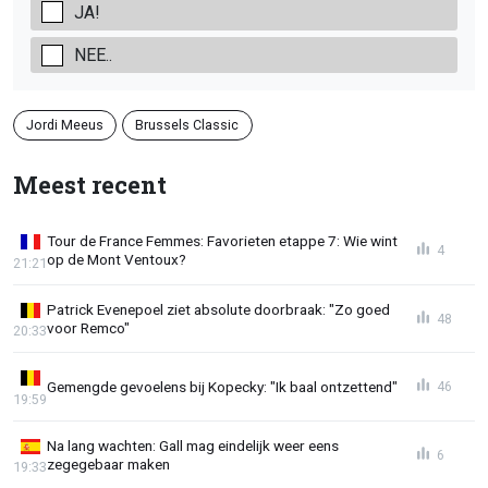
JA!
NEE..
Jordi Meeus
Brussels Classic
Meest recent
Tour de France Femmes: Favorieten etappe 7: Wie wint
4
op de Mont Ventoux?
21:21
Patrick Evenepoel ziet absolute doorbraak: "Zo goed
48
voor Remco"
20:33
Gemengde gevoelens bij Kopecky: "Ik baal ontzettend"
46
19:59
Na lang wachten: Gall mag eindelijk weer eens
6
zegegebaar maken
19:33