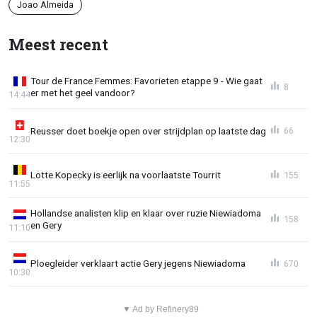
Joao Almeida
Meest recent
Tour de France Femmes: Favorieten etappe 9 - Wie gaat
8
er met het geel vandoor?
14:44
Reusser doet boekje open over strijdplan op laatste dag
66
12:30
Lotte Kopecky is eerlijk na voorlaatste Tourrit
155
11:55
Hollandse analisten klip en klaar over ruzie Niewiadoma
158
en Gery
11:10
Ploegleider verklaart actie Gery jegens Niewiadoma
670
10:30
▼ Ad by Refinery89