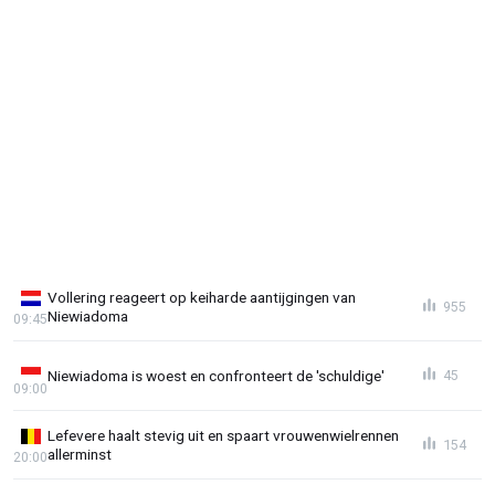
Vollering reageert op keiharde aantijgingen van
955
Niewiadoma
09:45
Niewiadoma is woest en confronteert de 'schuldige'
45
09:00
Lefevere haalt stevig uit en spaart vrouwenwielrennen
154
allerminst
20:00