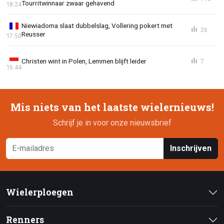
Tourritwinnaar zwaar gehavend
18:24
Niewiadoma slaat dubbelslag, Vollering pokert met
26
Reusser
17:50
Christen wint in Polen, Lemmen blijft leider
7
16:44
Mis niets van het laatste wielernieuws!
Schrijf je in voor onze nieuwsbrief
Inschrijven
Wielerploegen
Renners