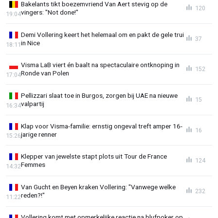
Bakelants tikt boezemvriend Van Aert stevig op de
120
vingers: "Not done!"
19:04
Demi Vollering keert het helemaal om en pakt de gele trui
37
in Nice
18:11
Visma LaB viert én baalt na spectaculaire ontknoping in
152
Ronde van Polen
17:04
Pellizzari slaat toe in Burgos, zorgen bij UAE na nieuwe
15
valpartij
16:34
Klap voor Visma-familie: ernstig ongeval treft amper 16-
16
jarige renner
15:26
Klepper van jewelste stapt plots uit Tour de France
124
Femmes
14:32
Van Gucht en Beyen kraken Vollering: "Vanwege welke
232
reden?!"
11:22
Vollering komt met opmerkelijke reactie na blufpoker op