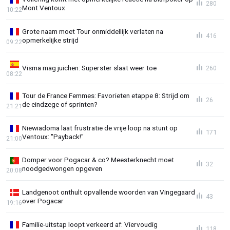
280
Mont Ventoux
10:22
Grote naam moet Tour onmiddellijk verlaten na
416
opmerkelijke strijd
09:22
Visma mag juichen: Superster slaat weer toe
260
08:22
Tour de France Femmes: Favorieten etappe 8: Strijd om
26
de eindzege of sprinten?
21:21
Niewiadoma laat frustratie de vrije loop na stunt op
171
Ventoux: "Payback!"
21:00
Domper voor Pogacar & co? Meesterknecht moet
32
noodgedwongen opgeven
20:08
Landgenoot onthult opvallende woorden van Vingegaard
43
over Pogacar
19:16
Familie-uitstap loopt verkeerd af: Viervoudig
118