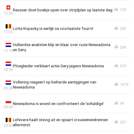
Reusser doet boekje open over strijdplan op laatste dag
139
12:30
Lotte Kopecky is eerlijk na voorlaatste Tourrit
295
11:55
Hollandse analisten klip en klaar over ruzie Niewiadoma
268
en Gery
11:10
Ploegleider verklaart actie Gery jegens Niewiadoma
970
10:30
Vollering reageert op keiharde aantijgingen van
1574
Niewiadoma
09:45
Niewiadoma is woest en confronteert de 'schuldige'
49
09:00
Lefevere haalt stevig uit en spaart vrouwenwielrennen
207
allerminst
20:00