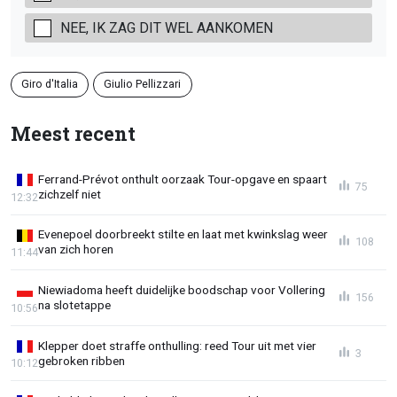
NEE, IK ZAG DIT WEL AANKOMEN
Giro d'Italia
Giulio Pellizzari
Meest recent
Ferrand-Prévot onthult oorzaak Tour-opgave en spaart
75
zichzelf niet
12:32
Evenepoel doorbreekt stilte en laat met kwinkslag weer
108
van zich horen
11:44
Niewiadoma heeft duidelijke boodschap voor Vollering
156
na slotetappe
10:56
Klepper doet straffe onthulling: reed Tour uit met vier
3
gebroken ribben
10:12