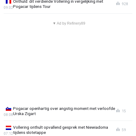
Onthuld: dit verdiende Vollering in vergelijking met
928
Pogacar tijdens Tour
09:02
▼ Ad by Refinery89
Pogacar openhartig over angstig moment met verloofde
15
Urska Zigart
08:08
Vollering onthult opvallend gesprek met Niewiadoma
59
tijdens slotetappe
07:12