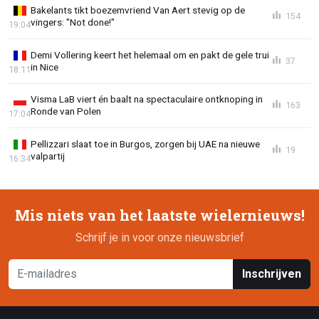
Bakelants tikt boezemvriend Van Aert stevig op de
154
vingers: "Not done!"
19:04
Demi Vollering keert het helemaal om en pakt de gele trui
37
in Nice
18:11
Visma LaB viert én baalt na spectaculaire ontknoping in
163
Ronde van Polen
17:04
Pellizzari slaat toe in Burgos, zorgen bij UAE na nieuwe
19
valpartij
16:34
Mis niets van het laatste wielernieuws!
Schrijf je in voor onze nieuwsbrief
Inschrijven