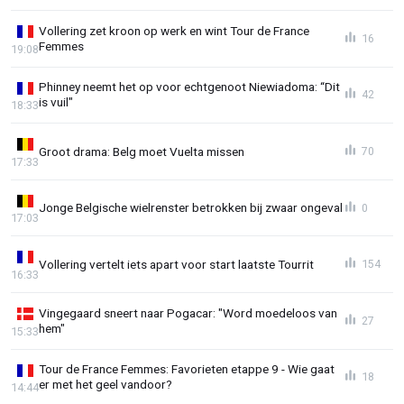
Vollering zet kroon op werk en wint Tour de France
16
Femmes
19:08
Phinney neemt het op voor echtgenoot Niewiadoma: “Dit
42
is vuil"
18:33
Groot drama: Belg moet Vuelta missen
70
17:33
Jonge Belgische wielrenster betrokken bij zwaar ongeval
0
17:03
Vollering vertelt iets apart voor start laatste Tourrit
154
16:33
Vingegaard sneert naar Pogacar: "Word moedeloos van
27
hem"
15:33
Tour de France Femmes: Favorieten etappe 9 - Wie gaat
18
er met het geel vandoor?
14:44