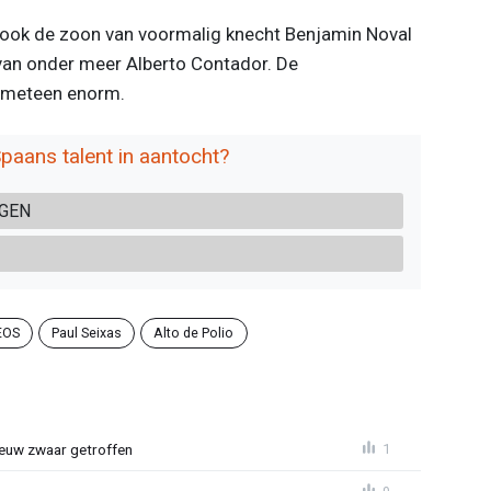
s ook de zoon van voormalig knecht Benjamin Noval
d van onder meer Alberto Contador. De
r meteen enorm.
paans talent in aantocht?
GGEN
EOS
Paul Seixas
Alto de Polio
euw zwaar getroffen
1