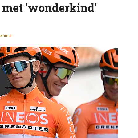
g met 'wonderkind'
temmen