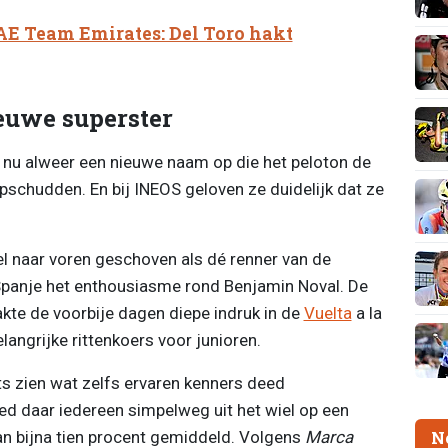
AE Team Emirates: Del Toro hakt
euwe superster
 nu alweer een nieuwe naam op die het peloton de
schudden. En bij INEOS geloven ze duidelijk dat ze
l naar voren geschoven als dé renner van de
Spanje het enthousiasme rond Benjamin Noval. De
te de voorbije dagen diepe indruk in de
Vuelta
a la
langrijke rittenkoers voor junioren.
iets zien wat zelfs ervaren kenners deed
ed daar iedereen simpelweg uit het wiel op een
an bijna tien procent gemiddeld. Volgens
Marca
N