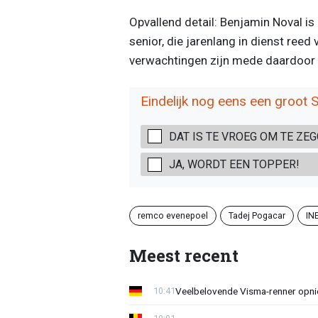
Opvallend detail: Benjamin Noval i
senior, die jarenlang in dienst ree
verwachtingen zijn mede daardoo
Eindelijk nog eens een groot S
DAT IS TE VROEG OM TE ZE
JA, WORDT EEN TOPPER!
remco evenepoel
Tadej Pogacar
IN
Meest recent
Veelbelovende Visma-renner opni
10:41