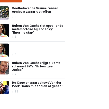
Veelbelovende Visma-renner
opnieuw zwaar getroffen
1
Ruben Van Gucht ziet opvallende
metamorfose bij Kopecky:
"Enorme stap"
6
0
Ruben Van Gucht krijgt pikante
rol naast BV's: "Ik ben geen
Judas"
7
De Cauwer waarschuwt Van der
Poel: "Kans misschien al gehad"
92