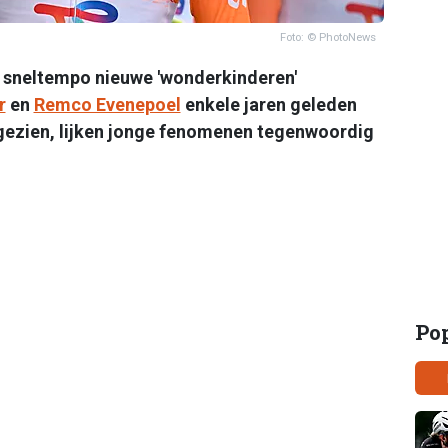
Foto: © PhotoNews
n sneltempo nieuwe 'wonderkinderen'
r
en
Remco Evenepoel
enkele jaren geleden
gezien, lijken jonge fenomenen tegenwoordig
Po