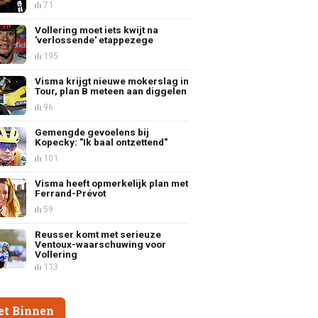
71
Vollering moet iets kwijt na
'verlossende' etappezege
195
Visma krijgt nieuwe mokerslag in
Tour, plan B meteen aan diggelen
96
Gemengde gevoelens bij
Kopecky: "Ik baal ontzettend"
101
Visma heeft opmerkelijk plan met
Ferrand-Prévot
59
Reusser komt met serieuze
Ventoux-waarschuwing voor
Vollering
113
et Binnen