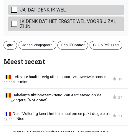
JA, DAT DENK IK WEL
IK DENK DAT HET ERGSTE WEL VOORBIJ ZAL
ZIJN
giro
Jonas Vingegaard
Ben O'Connor
Giulio Pellizzari
Meest recent
Lefevere haalt stevig uit en spaart vrouwenwielrennen
19
allerminst
20:00
Bakelants tikt boezemvriend Van Aert stevig op de
24
vingers: "Not done!"
19:04
Demi Vollering keert het helemaal om en pakt de gele trui
21
in Nice
18:11
Visma LaB viert én baalt na spectaculaire ontknoping in