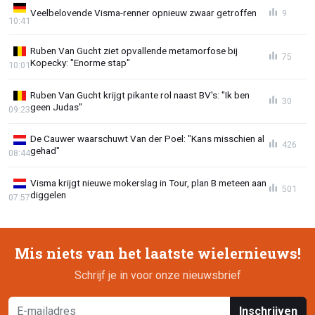
Veelbelovende Visma-renner opnieuw zwaar getroffen
9
10:41
Ruben Van Gucht ziet opvallende metamorfose bij
75
Kopecky: "Enorme stap"
10:01
Ruben Van Gucht krijgt pikante rol naast BV's: "Ik ben
30
geen Judas"
09:23
De Cauwer waarschuwt Van der Poel: "Kans misschien al
426
gehad"
08:44
Visma krijgt nieuwe mokerslag in Tour, plan B meteen aan
501
diggelen
07:57
Mis niets van het laatste wielernieuws!
Schrijf je in voor onze nieuwsbrief
Inschrijven