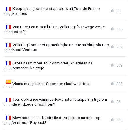
Klepper van jewelste stapt plots uit Tour de France
89
Femmes
14:32
Van Gucht en Beyen kraken Vollering: "Vanwege welke
166
reden?!"
11:22
Vollering komt met opmerkelijke reactie na blufpoker op
212
Mont Ventoux
10:22
Grote naam moet Tour onmiddellijk verlaten na
263
opmerkelijke strijd
09:22
Visma mag juichen: Superster slaat weer toe
208
08:22
Tour de France Femmes: Favorieten etappe 8: Strijd om
26
de eindzege of sprinten?
21:21
Niewiadoma laat frustratie de vrije loop na stunt op
139
Ventoux: "Payback!"
21:00