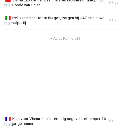
59
Ronde van Polen
17:04
Pellizzari slaat toe in Burgos, zorgen bij UAE na nieuwe
2
valpartij
16:34
▼ Ad by Refinery89
Klap voor Visma-familie: ernstig ongeval treft amper 16-
10
jarige renner
15:26