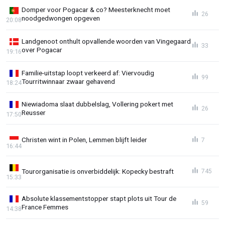
Domper voor Pogacar & co? Meesterknecht moet
26
noodgedwongen opgeven
20:08
Landgenoot onthult opvallende woorden van Vingegaard
33
over Pogacar
19:16
Familie-uitstap loopt verkeerd af: Viervoudig
99
Tourritwinnaar zwaar gehavend
18:24
Niewiadoma slaat dubbelslag, Vollering pokert met
26
Reusser
17:50
Christen wint in Polen, Lemmen blijft leider
7
16:44
Tourorganisatie is onverbiddelijk: Kopecky bestraft
745
15:33
Absolute klassementstopper stapt plots uit Tour de
59
France Femmes
14:38