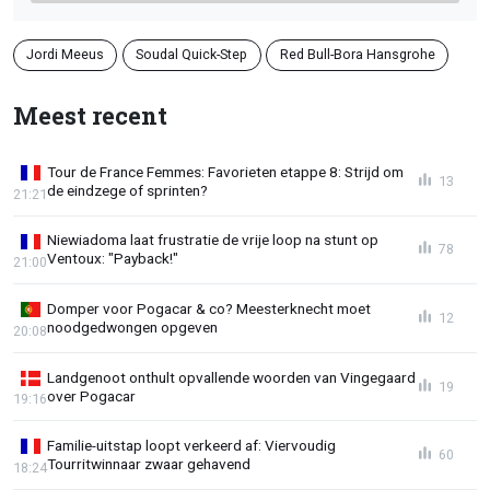
Jordi Meeus
Soudal Quick-Step
Red Bull-Bora Hansgrohe
Meest recent
Tour de France Femmes: Favorieten etappe 8: Strijd om
13
de eindzege of sprinten?
21:21
Niewiadoma laat frustratie de vrije loop na stunt op
78
Ventoux: "Payback!"
21:00
Domper voor Pogacar & co? Meesterknecht moet
12
noodgedwongen opgeven
20:08
Landgenoot onthult opvallende woorden van Vingegaard
19
over Pogacar
19:16
Familie-uitstap loopt verkeerd af: Viervoudig
60
Tourritwinnaar zwaar gehavend
18:24