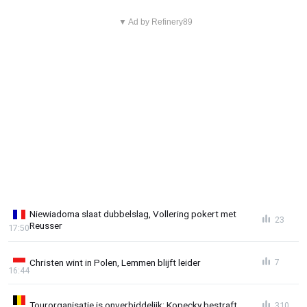
▼ Ad by Refinery89
Niewiadoma slaat dubbelslag, Vollering pokert met
23
Reusser
17:50
Christen wint in Polen, Lemmen blijft leider
7
16:44
Tourorganisatie is onverbiddelijk: Kopecky bestraft
310