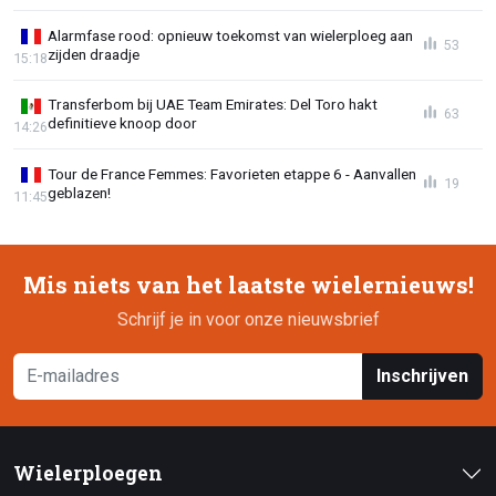
Alarmfase rood: opnieuw toekomst van wielerploeg aan
53
zijden draadje
15:18
Transferbom bij UAE Team Emirates: Del Toro hakt
63
definitieve knoop door
14:26
Tour de France Femmes: Favorieten etappe 6 - Aanvallen
19
geblazen!
11:45
Mis niets van het laatste wielernieuws!
Schrijf je in voor onze nieuwsbrief
Inschrijven
Wielerploegen