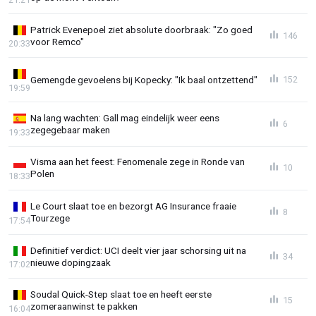
Patrick Evenepoel ziet absolute doorbraak: "Zo goed
146
voor Remco"
20:33
Gemengde gevoelens bij Kopecky: "Ik baal ontzettend"
152
19:59
Na lang wachten: Gall mag eindelijk weer eens
6
zegegebaar maken
19:33
Visma aan het feest: Fenomenale zege in Ronde van
10
Polen
18:33
Le Court slaat toe en bezorgt AG Insurance fraaie
8
Tourzege
17:54
Definitief verdict: UCI deelt vier jaar schorsing uit na
34
nieuwe dopingzaak
17:02
Soudal Quick-Step slaat toe en heeft eerste
15
zomeraanwinst te pakken
16:04