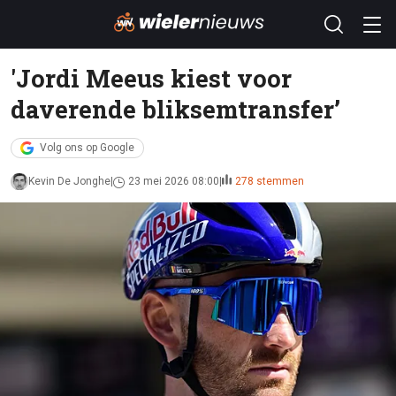
'Jordi Meeus kiest voor
daverende bliksemtransfer’
Volg ons op Google
Kevin De Jonghe
23 mei 2026 08:00
278 stemmen