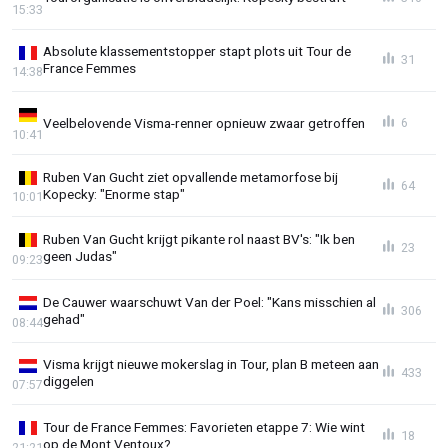
15:33
Absolute klassementstopper stapt plots uit Tour de
31
France Femmes
14:38
Veelbelovende Visma-renner opnieuw zwaar getroffen
6
10:41
Ruben Van Gucht ziet opvallende metamorfose bij
64
Kopecky: "Enorme stap"
10:01
Ruben Van Gucht krijgt pikante rol naast BV's: "Ik ben
23
geen Judas"
09:23
De Cauwer waarschuwt Van der Poel: "Kans misschien al
306
gehad"
08:44
Visma krijgt nieuwe mokerslag in Tour, plan B meteen aan
433
diggelen
07:57
Tour de France Femmes: Favorieten etappe 7: Wie wint
18
op de Mont Ventoux?
21:21