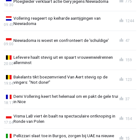
Ploegleider verklaart actie Gery jegens Niewiadoma
775
10:30
Vollering reageert op keiharde aantijgingen van
1244
Niewiadoma
09:45
Niewiadoma is woest en confronteert de 'schuldige'
47
09:00
Lefevere haalt stevig uit en spaart vrouwenwielrennen
159
allerminst
20:00
Bakelants tikt boezemvriend Van Aert stevig op de
123
vingers: "Not done!"
19:04
Demi Vollering keert het helemaal om en pakt de gele trui
37
in Nice
18:11
Visma LaB viert én baalt na spectaculaire ontknoping in
154
Ronde van Polen
17:04
Pellizzari slaat toe in Burgos, zorgen bij UAE na nieuwe
15