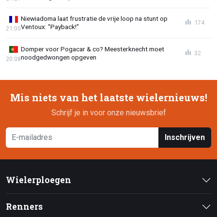
Niewiadoma laat frustratie de vrije loop na stunt op
174
Ventoux: "Payback!"
21:00
Domper voor Pogacar & co? Meesterknecht moet
32
noodgedwongen opgeven
20:08
Mis niets van het laatste wielernieuws!
Schrijf je in voor onze nieuwsbrief
Inschrijven
Wielerploegen
Renners