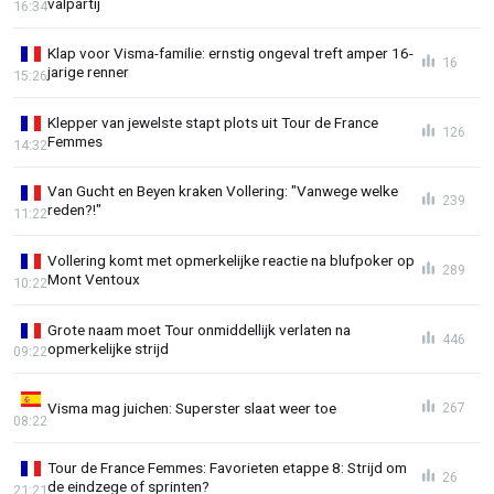
valpartij
16:34
Klap voor Visma-familie: ernstig ongeval treft amper 16-
16
jarige renner
15:26
Klepper van jewelste stapt plots uit Tour de France
126
Femmes
14:32
Van Gucht en Beyen kraken Vollering: "Vanwege welke
239
reden?!"
11:22
Vollering komt met opmerkelijke reactie na blufpoker op
289
Mont Ventoux
10:22
Grote naam moet Tour onmiddellijk verlaten na
446
opmerkelijke strijd
09:22
Visma mag juichen: Superster slaat weer toe
267
08:22
Tour de France Femmes: Favorieten etappe 8: Strijd om
26
de eindzege of sprinten?
21:21