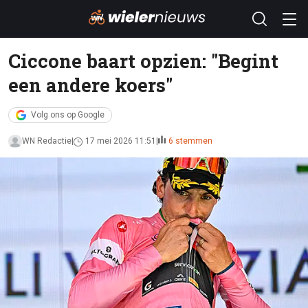
Ciccone baart opzien: "Begint
een andere koers"
Volg ons op Google
WN Redactie
17 mei 2026 11:51
6 stemmen