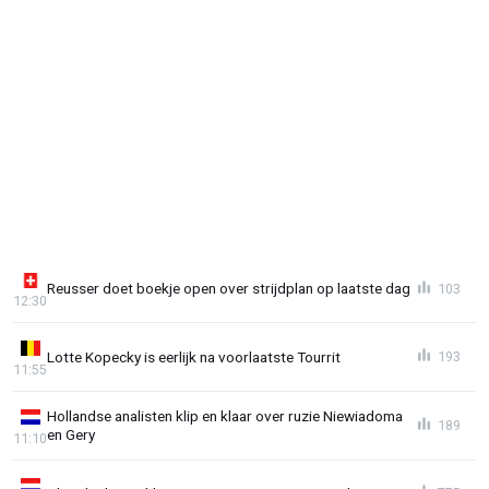
Reusser doet boekje open over strijdplan op laatste dag
103
12:30
Lotte Kopecky is eerlijk na voorlaatste Tourrit
193
11:55
Hollandse analisten klip en klaar over ruzie Niewiadoma
189
en Gery
11:10