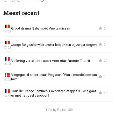
Meest recent
Groot drama: Belg moet Vuelta missen
2
17:33
Jonge Belgische wielrenster betrokken bij zwaar ongeval
0
17:03
Vollering vertelt iets apart voor start laatste Tourrit
79
16:33
Vingegaard sneert naar Pogacar: "Word moedeloos van
9
hem"
15:33
Tour de France Femmes: Favorieten etappe 9 - Wie gaat
16
er met het geel vandoor?
14:44
▼ Ad by Refinery89