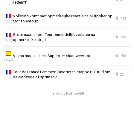
reden?!"
11:22
Vollering komt met opmerkelijke reactie na blufpoker op
141
Mont Ventoux
10:22
Grote naam moet Tour onmiddellijk verlaten na
150
opmerkelijke strijd
09:22
Visma mag juichen: Superster slaat weer toe
158
08:22
Tour de France Femmes: Favorieten etappe 8: Strijd om
25
de eindzege of sprinten?
21:21
▼ Ad by Refinery89