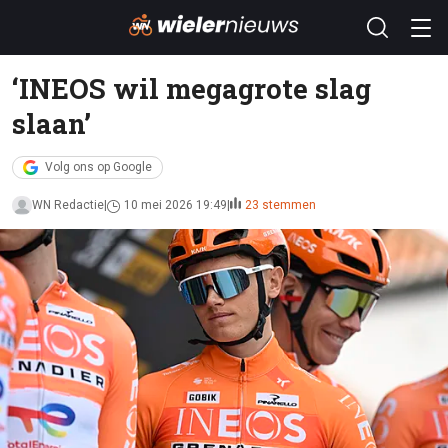
‘INEOS wil megagrote slag
slaan’
Volg ons op Google
WN Redactie
10 mei 2026 19:49
23 stemmen