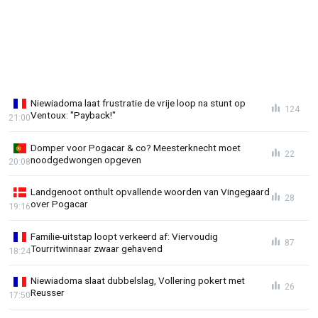
Niewiadoma laat frustratie de vrije loop na stunt op
124
Ventoux: "Payback!"
21:00
Domper voor Pogacar & co? Meesterknecht moet
22
noodgedwongen opgeven
20:08
Landgenoot onthult opvallende woorden van Vingegaard
28
over Pogacar
19:16
Familie-uitstap loopt verkeerd af: Viervoudig
87
Tourritwinnaar zwaar gehavend
18:24
Niewiadoma slaat dubbelslag, Vollering pokert met
26
Reusser
17:50