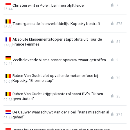
Christen wint in Polen, Lemmen blijft leider
7
16:44
Tourorganisatie is onverbiddelijk: Kopecky bestraft
575
15:33
Absolute klassementstopper stapt plots uit Tour de
51
France Femmes
14:38
Veelbelovende Visma-renner opnieuw zwaar getroffen
9
10:41
Ruben Van Gucht ziet opvallende metamorfose bij
70
Kopecky: "Enorme stap"
10:01
Ruben Van Gucht krijgt pikante rol naast BV's: "Ik ben
25
geen Judas"
09:23
De Cauwer waarschuwt Van der Poel: "Kans misschien al
371
gehad"
08:44