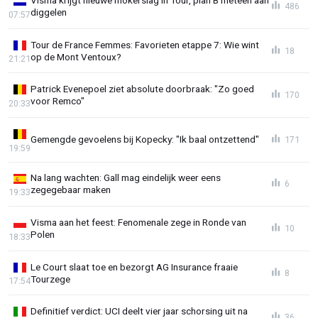
Visma krijgt nieuwe mokerslag in Tour, plan B meteen aan
486
diggelen
07:57
Tour de France Femmes: Favorieten etappe 7: Wie wint
18
op de Mont Ventoux?
21:21
Patrick Evenepoel ziet absolute doorbraak: "Zo goed
170
voor Remco"
20:33
Gemengde gevoelens bij Kopecky: "Ik baal ontzettend"
171
19:59
Na lang wachten: Gall mag eindelijk weer eens
6
zegegebaar maken
19:33
Visma aan het feest: Fenomenale zege in Ronde van
10
Polen
18:33
Le Court slaat toe en bezorgt AG Insurance fraaie
8
Tourzege
17:54
Definitief verdict: UCI deelt vier jaar schorsing uit na
36