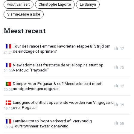
wout van aert
Christophe Laporte
Le Samyn
Visma-Lease a Bike
Meest recent
Tour de France Femmes: Favorieten etappe 8: Strijd om
12
de eindzege of sprinten?
21:21
Niewiadoma laat frustratie de vrije loop na stunt op
75
Ventoux: "Payback!"
21:00
Domper voor Pogacar & co? Meesterknecht moet
12
noodgedwongen opgeven
20:08
Landgenoot onthult opvallende woorden van Vingegaard
19
over Pogacar
19:16
Familie-uitstap loopt verkeerd af: Viervoudig
58
Tourritwinnaar zwaar gehavend
18:24