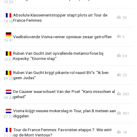
15:33
Absolute klassementstopper stapt plots uit Tour de
30
France Femmes
14:38
Veelbelovende Visma-renner opnieuw zwaar getroffen
6
10:41
Ruben Van Gucht ziet opvallende metamorfose bij
64
Kopecky: "Enorme stap"
10:01
Ruben Van Gucht krijgt pikante rol naast BV's: "Ik ben
23
geen Judas"
09:23
De Cauwer waarschuwt Van der Poel: "Kans misschien al
303
gehad"
08:44
Visma krijgt nieuwe mokerslag in Tour, plan B meteen aan
431
diggelen
07:57
Tour de France Femmes: Favorieten etappe 7: Wie wint
18
op de Mont Ventoux?
21:21