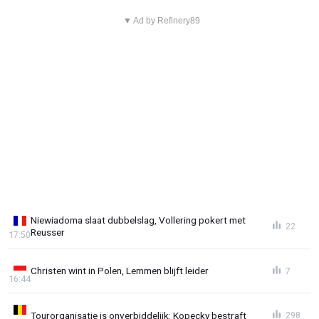
▼ Ad by Refinery89
Niewiadoma slaat dubbelslag, Vollering pokert met
22
Reusser
17:50
Christen wint in Polen, Lemmen blijft leider
7
16:44
Tourorganisatie is onverbiddelijk: Kopecky bestraft
298