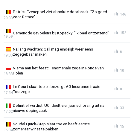
Patrick Evenepoel ziet absolute doorbraak: "Zo goed
146
voor Remco"
20:33
Gemengde gevoelens bij Kopecky: "Ik baal ontzettend"
152
19:59
Na lang wachten: Gall mag eindelijk weer eens
6
zegegebaar maken
19:33
Visma aan het feest: Fenomenale zege in Ronde van
10
Polen
18:33
Le Court slaat toe en bezorgt AG Insurance fraaie
8
Tourzege
17:54
Definitief verdict: UCI deelt vier jaar schorsing uit na
33
nieuwe dopingzaak
17:02
Soudal Quick-Step slaat toe en heeft eerste
15
zomeraanwinst te pakken
16:04