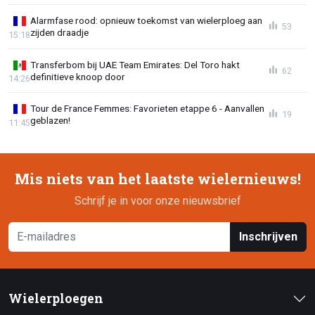
Alarmfase rood: opnieuw toekomst van wielerploeg aan
53
zijden draadje
15:18
Transferbom bij UAE Team Emirates: Del Toro hakt
62
definitieve knoop door
14:26
Tour de France Femmes: Favorieten etappe 6 - Aanvallen
19
geblazen!
11:45
Mis niets van het laatste wielernieuws!
Schrijf je in voor onze nieuwsbrief
Inschrijven
Wielerploegen