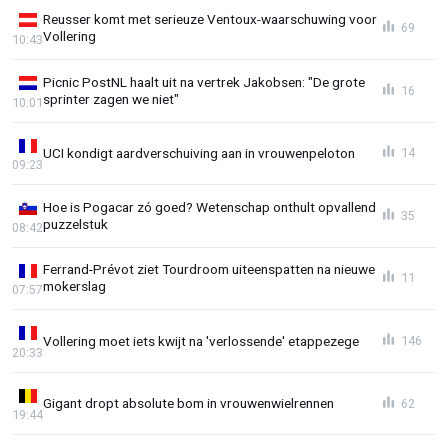
Reusser komt met serieuze Ventoux-waarschuwing voor
69
Vollering
10:43
Picnic PostNL haalt uit na vertrek Jakobsen: "De grote
16
sprinter zagen we niet"
10:01
UCI kondigt aardverschuiving aan in vrouwenpeloton
14
09:23
Hoe is Pogacar zó goed? Wetenschap onthult opvallend
35
puzzelstuk
08:42
Ferrand-Prévot ziet Tourdroom uiteenspatten na nieuwe
11
mokerslag
07:57
Vollering moet iets kwijt na 'verlossende' etappezege
146
20:33
Gigant dropt absolute bom in vrouwenwielrennen
62
19:44