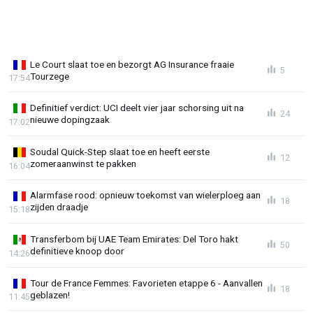
Le Court slaat toe en bezorgt AG Insurance fraaie
5
Tourzege
17:54
Definitief verdict: UCI deelt vier jaar schorsing uit na
24
nieuwe dopingzaak
17:02
Soudal Quick-Step slaat toe en heeft eerste
12
zomeraanwinst te pakken
16:04
Alarmfase rood: opnieuw toekomst van wielerploeg aan
18
zijden draadje
15:18
Transferbom bij UAE Team Emirates: Del Toro hakt
50
definitieve knoop door
14:26
Tour de France Femmes: Favorieten etappe 6 - Aanvallen
18
geblazen!
11:45