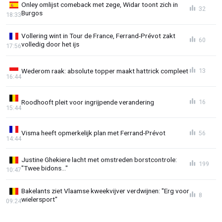
Onley omlijst comeback met zege, Widar toont zich in
32
Burgos
18:33
Vollering wint in Tour de France, Ferrand-Prévot zakt
60
volledig door het ijs
17:56
Wederom raak: absolute topper maakt hattrick compleet
13
16:44
Roodhooft pleit voor ingrijpende verandering
16
15:44
Visma heeft opmerkelijk plan met Ferrand-Prévot
56
14:44
Justine Ghekiere lacht met omstreden borstcontrole:
199
"Twee bidons..."
10:47
Bakelants ziet Vlaamse kweekvijver verdwijnen: "Erg voor
8
wielersport"
09:24