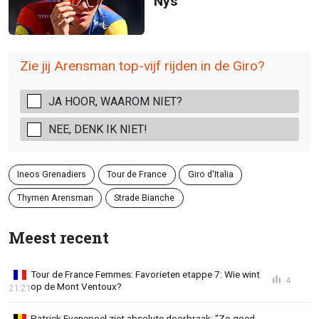
Nys
Zie jij Arensman top-vijf rijden in de Giro?
JA HOOR, WAAROM NIET?
NEE, DENK IK NIET!
Ineos Grenadiers
Tour de France
Giro d'Italia
Thymen Arensman
Strade Bianche
Meest recent
Tour de France Femmes: Favorieten etappe 7: Wie wint
4
op de Mont Ventoux?
21:21
Patrick Evenepoel ziet absolute doorbraak: "Zo goed