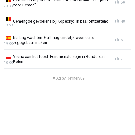
50
voor Remco"
20:33
Gemengde gevoelens bij Kopecky: "Ik baal ontzettend"
48
19:59
Na lang wachten: Gall mag eindelijk weer eens
6
zegegebaar maken
19:33
Visma aan het feest: Fenomenale zege in Ronde van
7
Polen
18:33
▼ Ad by Refinery89