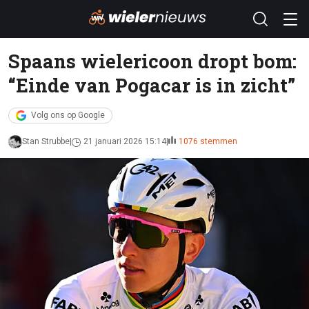
Spaans wielericoon dropt bom:
“Einde van Pogacar is in zicht”
Volg ons op Google
Stan Strubbe
21 januari 2026 15:14
1076 stemmen