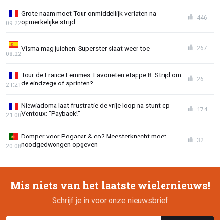
Grote naam moet Tour onmiddellijk verlaten na
446
opmerkelijke strijd
09:22
Visma mag juichen: Superster slaat weer toe
267
08:22
Tour de France Femmes: Favorieten etappe 8: Strijd om
26
de eindzege of sprinten?
21:21
Niewiadoma laat frustratie de vrije loop na stunt op
174
Ventoux: "Payback!"
21:00
Domper voor Pogacar & co? Meesterknecht moet
32
noodgedwongen opgeven
20:08
Mis niets van het laatste wielernieuws!
Schrijf je in voor onze nieuwsbrief