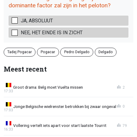
dominante factor zal zijn in het peloton?
JA, ABSOLUUT
NEE, HET EINDE IS IN ZICHT
Tadej Pogacar
Pogacar
Pedro Delgado
Delgado
Meest recent
Groot drama: Belg moet Vuelta missen
2
17:33
Jonge Belgische wielrenster betrokken bij zwaar ongeval
0
17:03
Vollering vertelt iets apart voor start laatste Tourrit
79
16:33