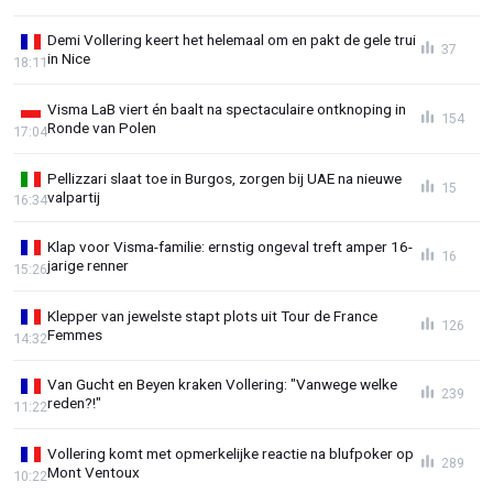
Demi Vollering keert het helemaal om en pakt de gele trui
37
in Nice
18:11
Visma LaB viert én baalt na spectaculaire ontknoping in
154
Ronde van Polen
17:04
Pellizzari slaat toe in Burgos, zorgen bij UAE na nieuwe
15
valpartij
16:34
Klap voor Visma-familie: ernstig ongeval treft amper 16-
16
jarige renner
15:26
Klepper van jewelste stapt plots uit Tour de France
126
Femmes
14:32
Van Gucht en Beyen kraken Vollering: "Vanwege welke
239
reden?!"
11:22
Vollering komt met opmerkelijke reactie na blufpoker op
289
Mont Ventoux
10:22