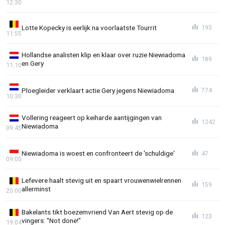
12:30
Lotte Kopecky is eerlijk na voorlaatste Tourrit
193
11:55
Hollandse analisten klip en klaar over ruzie Niewiadoma
189
en Gery
11:10
Ploegleider verklaart actie Gery jegens Niewiadoma
774
10:30
Vollering reageert op keiharde aantijgingen van
1242
Niewiadoma
09:45
Niewiadoma is woest en confronteert de 'schuldige'
47
09:00
Lefevere haalt stevig uit en spaart vrouwenwielrennen
159
allerminst
20:00
Bakelants tikt boezemvriend Van Aert stevig op de
123
vingers: "Not done!"
19:04