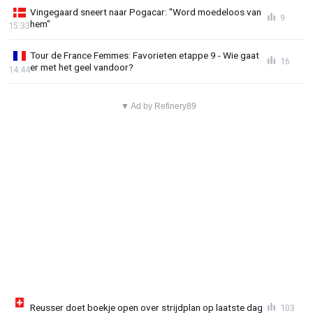
Vingegaard sneert naar Pogacar: "Word moedeloos van
9
hem"
15:33
Tour de France Femmes: Favorieten etappe 9 - Wie gaat
16
er met het geel vandoor?
14:44
▼ Ad by Refinery89
Reusser doet boekje open over strijdplan op laatste dag
103