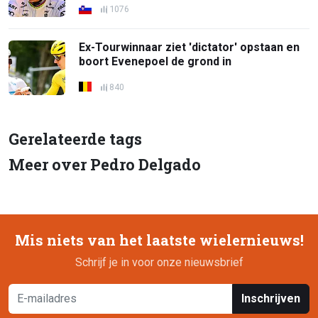
1076
Ex-Tourwinnaar ziet 'dictator' opstaan en
boort Evenepoel de grond in
840
Gerelateerde tags
Meer over Pedro Delgado
Mis niets van het laatste wielernieuws!
Schrijf je in voor onze nieuwsbrief
Inschrijven