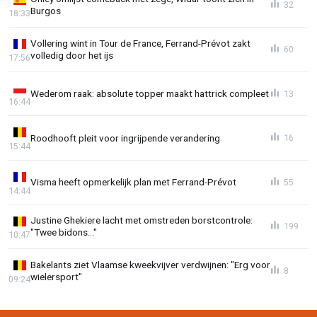
32
Burgos
18:33
Vollering wint in Tour de France, Ferrand-Prévot zakt
60
volledig door het ijs
17:56
Wederom raak: absolute topper maakt hattrick compleet
13
16:44
Roodhooft pleit voor ingrijpende verandering
16
15:44
Visma heeft opmerkelijk plan met Ferrand-Prévot
55
14:44
Justine Ghekiere lacht met omstreden borstcontrole:
199
"Twee bidons..."
10:47
Bakelants ziet Vlaamse kweekvijver verdwijnen: "Erg voor
8
wielersport"
09:24