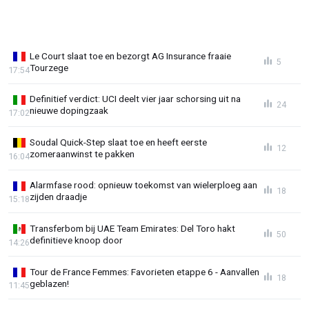
Le Court slaat toe en bezorgt AG Insurance fraaie
5
Tourzege
17:54
Definitief verdict: UCI deelt vier jaar schorsing uit na
24
nieuwe dopingzaak
17:02
Soudal Quick-Step slaat toe en heeft eerste
12
zomeraanwinst te pakken
16:04
Alarmfase rood: opnieuw toekomst van wielerploeg aan
18
zijden draadje
15:18
Transferbom bij UAE Team Emirates: Del Toro hakt
50
definitieve knoop door
14:26
Tour de France Femmes: Favorieten etappe 6 - Aanvallen
18
geblazen!
11:45