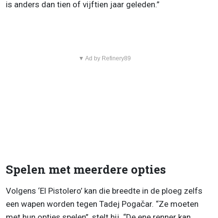
is anders dan tien of vijftien jaar geleden.”
▼ Ad by Refinery89
Spelen met meerdere opties
Volgens ‘El Pistolero’ kan die breedte in de ploeg zelfs
een wapen worden tegen Tadej Pogačar. “Ze moeten
met hun opties spelen”, stelt hij. “De ene renner kan