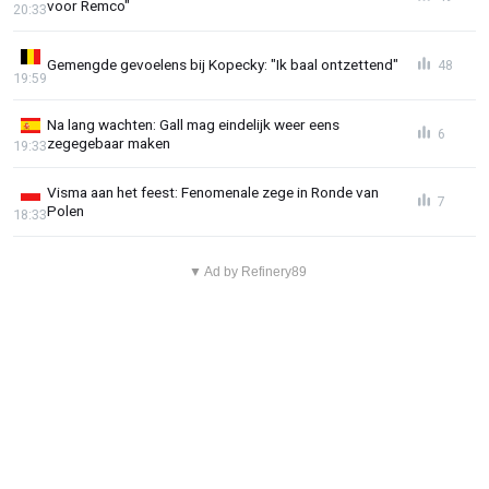
voor Remco"
20:33
Gemengde gevoelens bij Kopecky: "Ik baal ontzettend"
48
19:59
Na lang wachten: Gall mag eindelijk weer eens
6
zegegebaar maken
19:33
Visma aan het feest: Fenomenale zege in Ronde van
7
Polen
18:33
▼ Ad by Refinery89