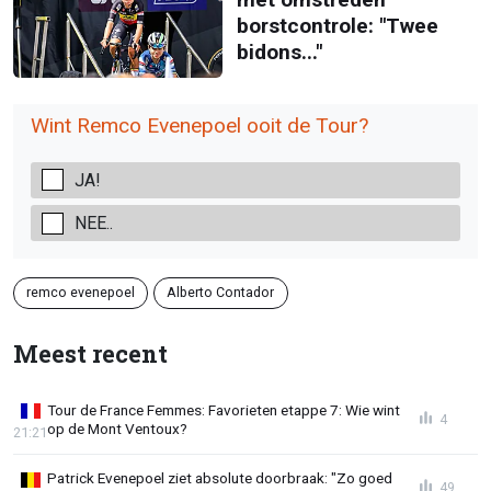
borstcontrole: "Twee
bidons..."
Wint Remco Evenepoel ooit de Tour?
JA!
NEE..
remco evenepoel
Alberto Contador
Meest recent
Tour de France Femmes: Favorieten etappe 7: Wie wint
4
op de Mont Ventoux?
21:21
Patrick Evenepoel ziet absolute doorbraak: "Zo goed
49