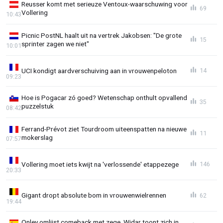
Reusser komt met serieuze Ventoux-waarschuwing voor
69
Vollering
10:43
Picnic PostNL haalt uit na vertrek Jakobsen: "De grote
15
sprinter zagen we niet"
10:01
UCI kondigt aardverschuiving aan in vrouwenpeloton
14
09:23
Hoe is Pogacar zó goed? Wetenschap onthult opvallend
35
puzzelstuk
08:42
Ferrand-Prévot ziet Tourdroom uiteenspatten na nieuwe
11
mokerslag
07:57
Vollering moet iets kwijt na 'verlossende' etappezege
146
20:33
Gigant dropt absolute bom in vrouwenwielrennen
62
19:44
Onley omlijst comeback met zege, Widar toont zich in