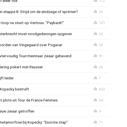
t weer toe
172
 etappe 8: Strijd om de eindzege of sprinten?
26
e loop na stunt op Ventoux: "Payback!"
131
sterknecht moet noodgedwongen opgeven
22
oorden van Vingegaard over Pogacar
29
: Viervoudig Tourritwinnaar zwaar gehavend
91
lering pokert met Reusser
26
ft leider
7
: Kopecky bestraft
622
t plots uit Tour de France Femmes
54
euw zwaar getroffen
9
metamorfose bij Kopecky: "Enorme stap"
71