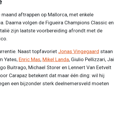
ë
e maand aftrappen op Mallorca, met enkele
ca. Daarna volgen de Figueira Champions Classic en
Italië zijn laatste voorbereiding afrondt met de
ico.
rrentie. Naast topfavoriet
Jonas Vingegaard
staan
m Yates,
Enric Mas
,
Mikel Landa
, Giulio Pellizzari, Jai
iago Buitrago, Michael Storer en Lennert Van Eetvelt
oor Carapaz betekent dat maar één ding: wil hij
e tegen een bijzonder sterk deelnemersveld moeten