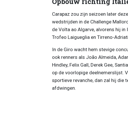
Opbouw richting Itali
Carapaz zou zijn seizoen later dez
wedstrijden in de Challenge Mallor
de Volta ao Algarve, alvorens hij in 
Trofeo Laigueglia en Tirreno-Adriat
In de Giro wacht hem stevige concu
ook renners als João Almeida, Ada
Hindley, Felix Gall, Derek Gee, Sant
op de voorlopige deelnemerslijst. V
sportieve revanche, dan zal hij di
afdwingen.