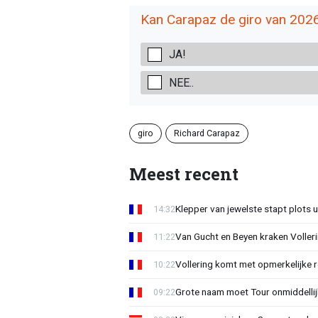
Kan Carapaz de giro van 202
JA!
NEE..
giro
Richard Carapaz
Meest recent
Klepper van jewelste stapt plots 
14:32
Van Gucht en Beyen kraken Voller
11:22
Vollering komt met opmerkelijke 
10:22
Grote naam moet Tour onmiddellijk
09:22