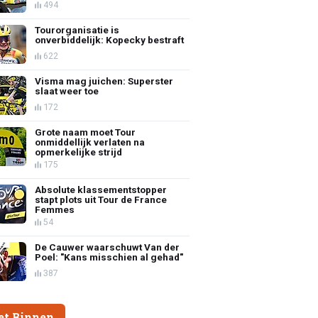
494
Tourorganisatie is
onverbiddelijk: Kopecky bestraft
622
Visma mag juichen: Superster
slaat weer toe
172
Grote naam moet Tour
onmiddellijk verlaten na
opmerkelijke strijd
175
Absolute klassementstopper
stapt plots uit Tour de France
Femmes
54
De Cauwer waarschuwt Van der
Poel: "Kans misschien al gehad"
387
et Binnen