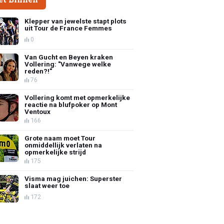
Klepper van jewelste stapt plots
uit Tour de France Femmes
0
Van Gucht en Beyen kraken
Vollering: "Vanwege welke
reden?!"
76
Vollering komt met opmerkelijke
reactie na blufpoker op Mont
Ventoux
166
Grote naam moet Tour
onmiddellijk verlaten na
opmerkelijke strijd
175
Visma mag juichen: Superster
slaat weer toe
172