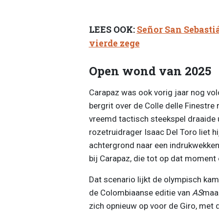
LEES OOK:
Señor San Sebastiá
vierde zege
Open wond van 2025
Carapaz was ook vorig jaar nog vol
bergrit over de Colle delle Finestre 
vreemd tactisch steekspel draaide 
rozetruidrager Isaac Del Toro liet h
achtergrond naar een indrukwekkend
bij Carapaz, die tot op dat moment
Dat scenario lijkt de olympisch ka
de Colombiaanse editie van
AS
maak
zich opnieuw op voor de Giro, met d