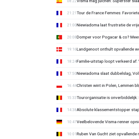
Visma mag juichen: Superster slaa
08:22
Tour de France Femmes: Favorieten
21:21
Niewiadoma laat frustratie de vrij
21:00
Domper voor Pogacar & co? Mee
20:08
Landgenoot onthult opvallende w
19:16
Familie-uitstap loopt verkeerd af
18:24
Niewiadoma slaat dubbelslag, Vol
17:50
Christen wint in Polen, Lemmen blij
16:44
Tourorganisatie is onverbiddelijk
15:33
Absolute klassementstopper stap
14:38
Veelbelovende Visma-renner opni
10:41
Ruben Van Gucht ziet opvallende 
10:01