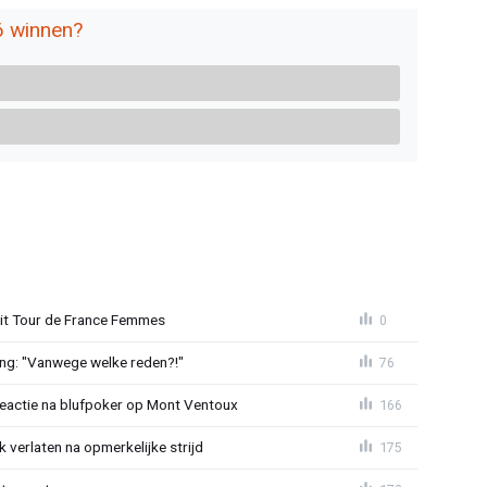
6 winnen?
uit Tour de France Femmes
0
ing: "Vanwege welke reden?!"
76
reactie na blufpoker op Mont Ventoux
166
 verlaten na opmerkelijke strijd
175