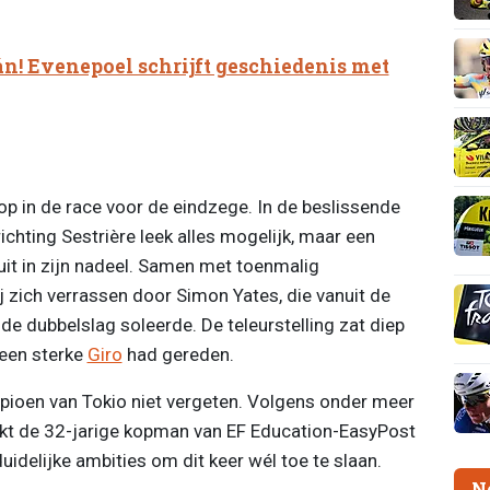
n! Evenepoel schrijft geschiedenis met
op in de race voor de eindzege. In de beslissende
richting Sestrière leek alles mogelijk, maar een
uit in zijn nadeel. Samen met toenmalig
ij zich verrassen door Simon Yates, die vanuit de
e dubbelslag soleerde. De teleurstelling zat diep
 een sterke
Giro
had gereden.
mpioen van Tokio niet vergeten. Volgens onder meer
t de 32-jarige kopman van EF Education-EasyPost
uidelijke ambities om dit keer wél toe te slaan.
N