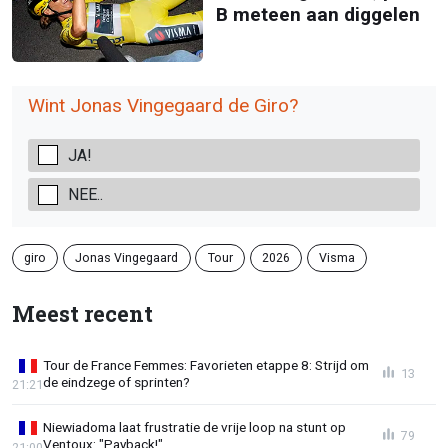
B meteen aan diggelen
Wint Jonas Vingegaard de Giro?
JA!
NEE..
giro
Jonas Vingegaard
Tour
2026
Visma
Meest recent
Tour de France Femmes: Favorieten etappe 8: Strijd om
13
de eindzege of sprinten?
21:21
Niewiadoma laat frustratie de vrije loop na stunt op
79
Ventoux: "Payback!"
21:00