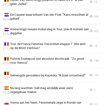
23
geen Judas"
09:23
De Cauwer waarschuwt Van der Poel: "Kans misschien al
306
gehad"
08:44
Visma krijgt nieuwe mokerslag in Tour, plan B meteen aan
435
diggelen
07:57
Tour de France Femmes: Favorieten etappe 7: Wie wint
18
op de Mont Ventoux?
21:21
Patrick Evenepoel ziet absolute doorbraak: "Zo goed
146
voor Remco"
20:33
Gemengde gevoelens bij Kopecky: "Ik baal ontzettend"
152
19:59
Na lang wachten: Gall mag eindelijk weer eens
6
zegegebaar maken
19:33
Visma aan het feest: Fenomenale zege in Ronde van
10