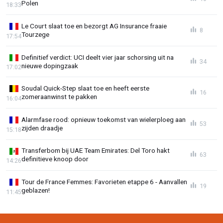
Polen
18:33
Le Court slaat toe en bezorgt AG Insurance fraaie
8
Tourzege
17:54
Definitief verdict: UCI deelt vier jaar schorsing uit na
34
nieuwe dopingzaak
17:02
Soudal Quick-Step slaat toe en heeft eerste
16
zomeraanwinst te pakken
16:04
Alarmfase rood: opnieuw toekomst van wielerploeg aan
53
zijden draadje
15:18
Transferbom bij UAE Team Emirates: Del Toro hakt
63
definitieve knoop door
14:26
Tour de France Femmes: Favorieten etappe 6 - Aanvallen
19
geblazen!
11:45