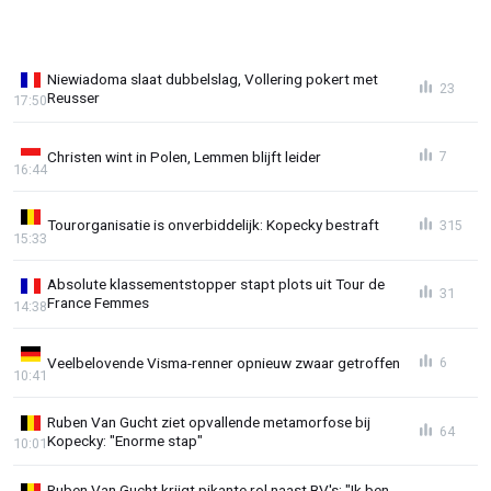
Niewiadoma slaat dubbelslag, Vollering pokert met
23
Reusser
17:50
Christen wint in Polen, Lemmen blijft leider
7
16:44
Tourorganisatie is onverbiddelijk: Kopecky bestraft
315
15:33
Absolute klassementstopper stapt plots uit Tour de
31
France Femmes
14:38
Veelbelovende Visma-renner opnieuw zwaar getroffen
6
10:41
Ruben Van Gucht ziet opvallende metamorfose bij
64
Kopecky: "Enorme stap"
10:01
Ruben Van Gucht krijgt pikante rol naast BV's: "Ik ben