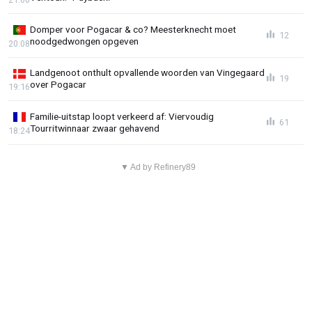
Domper voor Pogacar & co? Meesterknecht moet
12
noodgedwongen opgeven
20:08
Landgenoot onthult opvallende woorden van Vingegaard
19
over Pogacar
19:16
Familie-uitstap loopt verkeerd af: Viervoudig
61
Tourritwinnaar zwaar gehavend
18:24
▼ Ad by Refinery89