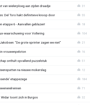
 van wielerploeg aan zijden draadje
31
s: Del Toro hakt definitieve knoop door
55
n etappe 6 - Aanvallen geblazen!
18
ux-waarschuwing voor Vollering
104
 Jakobsen: "De grote sprinter zagen we niet"
21
 in vrouwenpeloton
16
hap onthult opvallend puzzelstuk
51
iteenspatten na nieuwe mokerslag
12
lossende' etappezege
184
ouwenwielrennen
71
 Widar toont zich in Burgos
32