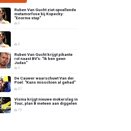
Ruben Van Gucht ziet opvallende
metamorfose bij Kopecky:
"Enorme stap"
0
0
Ruben Van Gucht krijgt pikante
rol naast BV's: "Ik ben geen
Judas"
3
De Cauwer waarschuwt Van der
Poel: "Kans misschien al gehad"
57
Visma krijgt nieuwe mokerslag in
Tour, plan B meteen aan diggelen
70