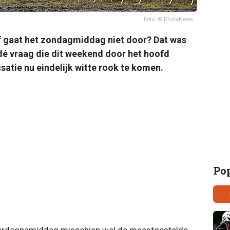
Foto: © PhotoNews
 gaat het zondagmiddag niet door? Dat was
ë dé vraag die dit weekend door het hoofd
isatie nu eindelijk witte rook te komen.
Po
terdagnamiddag misschien wel de meestgestelde