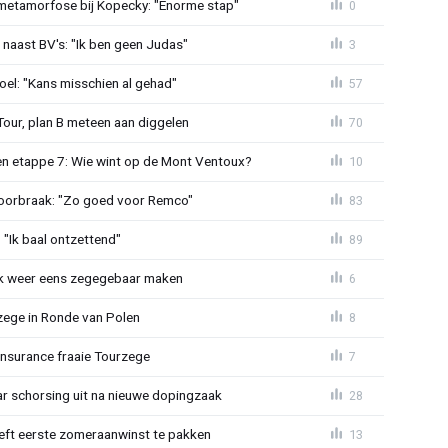
metamorfose bij Kopecky: "Enorme stap"
0
 naast BV's: "Ik ben geen Judas"
3
el: "Kans misschien al gehad"
57
Tour, plan B meteen aan diggelen
70
n etappe 7: Wie wint op de Mont Ventoux?
10
doorbraak: "Zo goed voor Remco"
83
"Ik baal ontzettend"
89
ijk weer eens zegegebaar maken
6
zege in Ronde van Polen
8
Insurance fraaie Tourzege
7
jaar schorsing uit na nieuwe dopingzaak
28
eeft eerste zomeraanwinst te pakken
13