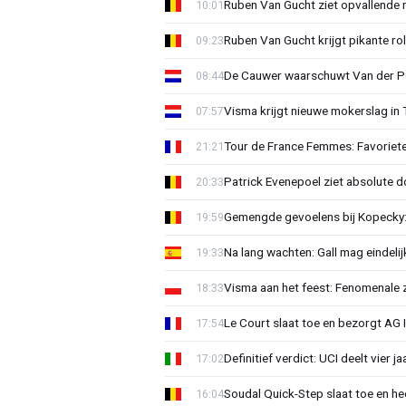
Ruben Van Gucht ziet opvallende 
10:01
Ruben Van Gucht krijgt pikante rol
09:23
De Cauwer waarschuwt Van der Po
08:44
Visma krijgt nieuwe mokerslag in 
07:57
Tour de France Femmes: Favoriete
21:21
Patrick Evenepoel ziet absolute 
20:33
Gemengde gevoelens bij Kopecky: 
19:59
Na lang wachten: Gall mag eindel
19:33
Visma aan het feest: Fenomenale 
18:33
Le Court slaat toe en bezorgt AG 
17:54
Definitief verdict: UCI deelt vier 
17:02
Soudal Quick-Step slaat toe en h
16:04