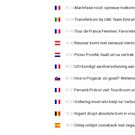
Alarmfase rood: opnieuw toekomst
15:18
Transferbom bij UAE Team Emirate
14:26
Tour de France Femmes: Favoriete
11:45
Reusser komt met serieuze Vento
10:43
Picnic PostNL haalt uit na vertrek
10:01
UCI kondigt aardverschuiving aan
09:23
Hoe is Pogacar zó goed? Wetensc
08:42
Ferrand-Prévot ziet Tourdroom u
07:57
Vollering moet iets kwijt na 'ver
20:33
Gigant dropt absolute bom in vr
19:44
Onley omlijst comeback met zege,
18:33