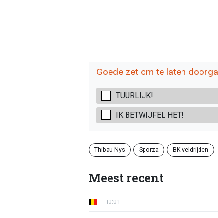
Goede zet om te laten doorg
TUURLIJK!
IK BETWIJFEL HET!
Thibau Nys
Sporza
BK veldrijden
Meest recent
10:01