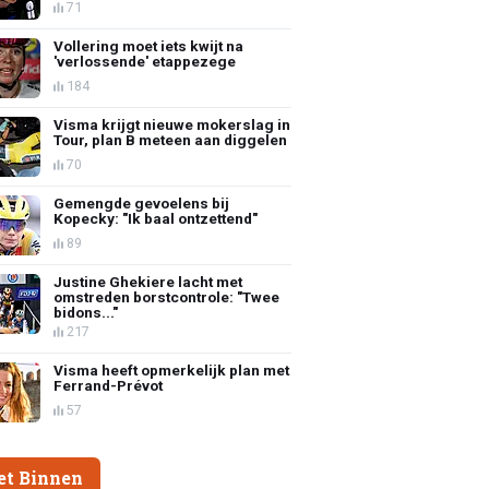
71
Vollering moet iets kwijt na
'verlossende' etappezege
184
Visma krijgt nieuwe mokerslag in
Tour, plan B meteen aan diggelen
70
Gemengde gevoelens bij
Kopecky: "Ik baal ontzettend"
89
Justine Ghekiere lacht met
omstreden borstcontrole: "Twee
bidons..."
217
Visma heeft opmerkelijk plan met
Ferrand-Prévot
57
et Binnen