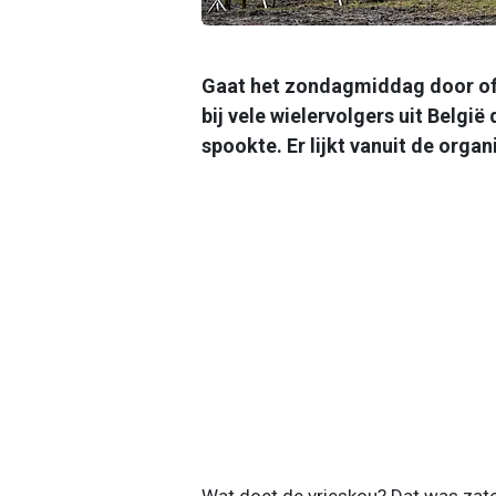
Gaat het zondagmiddag door of
bij vele wielervolgers uit Belgi
spookte. Er lijkt vanuit de organ
Wat doet de vrieskou? Dat was za