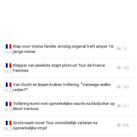
Klap voor Visma-familie: ernstig ongeval treft amper 16-
12
jarige renner
15:26
Klepper van jewelste stapt plots uit Tour de France
100
Femmes
14:32
Van Gucht en Beyen kraken Vollering: "Vanwege welke
183
reden?!"
11:22
Vollering komt met opmerkelijke reactie na blufpoker op
221
Mont Ventoux
10:22
Grote naam moet Tour onmiddellijk verlaten na
296
opmerkelijke strijd
09:22