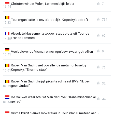
Christen wint in Polen, Lemmen blijft leider
7
16:44
Tourorganisatie is onverbiddelijk: Kopecky bestraft
791
15:33
Absolute klassementstopper stapt plots uit Tour de
60
France Femmes
14:38
Veelbelovende Visma-renner opnieuw zwaar getroffen
9
10:41
Ruben Van Gucht ziet opvallende metamorfose bij
76
Kopecky: "Enorme stap"
10:01
Ruben Van Gucht krijgt pikante rol naast BV's: "Ik ben
32
geen Judas"
09:23
De Cauwer waarschuwt Van der Poel: "Kans misschien al
445
gehad"
08:44
Visma krijgt nieuwe mokerslag in Tour, plan B meteen aan