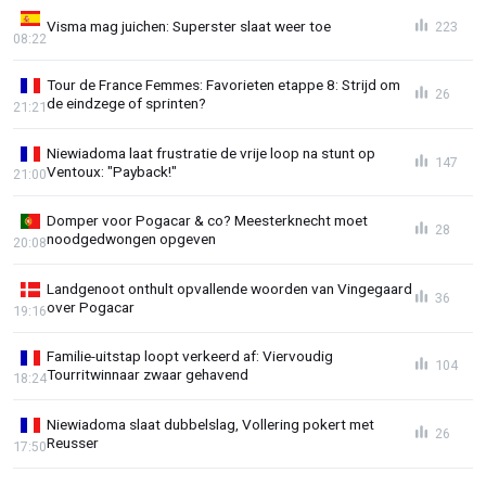
Visma mag juichen: Superster slaat weer toe
223
08:22
Tour de France Femmes: Favorieten etappe 8: Strijd om
26
de eindzege of sprinten?
21:21
Niewiadoma laat frustratie de vrije loop na stunt op
147
Ventoux: "Payback!"
21:00
Domper voor Pogacar & co? Meesterknecht moet
28
noodgedwongen opgeven
20:08
Landgenoot onthult opvallende woorden van Vingegaard
36
over Pogacar
19:16
Familie-uitstap loopt verkeerd af: Viervoudig
104
Tourritwinnaar zwaar gehavend
18:24
Niewiadoma slaat dubbelslag, Vollering pokert met
26
Reusser
17:50