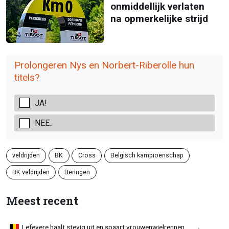
onmiddellijk verlaten
na opmerkelijke strijd
Prolongeren Nys en Norbert-Riberolle hun
titels?
JA!
NEE..
veldrijden
BK
Cross
Belgisch kampioenschap
BK veldrijden
Beringen
Meest recent
Lefevere haalt stevig uit en spaart vrouwenwielrennen