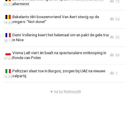
72
allerminst
20:00
Bakelants tikt boezemvriend Van Aert stevig op de
54
vingers: "Not done!"
19:04
Demi Vollering keert het helemaal om en pakt de gele trui
32
in Nice
18:11
Visma LaB viert én baalt na spectaculaire ontknoping in
99
Ronde van Polen
17:04
Pellizzari slaat toe in Burgos, zorgen bij UAE na nieuwe
7
valpartij
16:34
▼ Ad by Refinery89