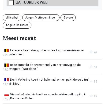
JA, TUURLIJK WEL!
eli iserbyt
Jurgen Mettepenningen
Gavere
Angelo De Clercq
Meest recent
Lefevere haalt stevig uit en spaart vrouwenwielrennen
49
allerminst
20:00
Bakelants tikt boezemvriend Van Aert stevig op de
48
vingers: "Not done!"
19:04
Demi Vollering keert het helemaal om en pakt de gele trui
32
in Nice
18:11
Visma LaB viert én baalt na spectaculaire ontknoping in
89
Ronde van Polen
17:04