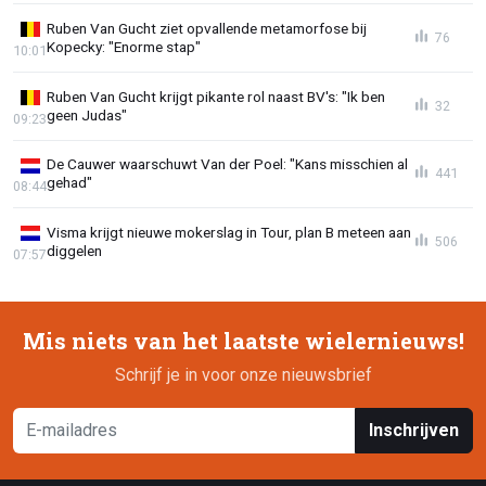
Ruben Van Gucht ziet opvallende metamorfose bij
76
Kopecky: "Enorme stap"
10:01
Ruben Van Gucht krijgt pikante rol naast BV's: "Ik ben
32
geen Judas"
09:23
De Cauwer waarschuwt Van der Poel: "Kans misschien al
441
gehad"
08:44
Visma krijgt nieuwe mokerslag in Tour, plan B meteen aan
506
diggelen
07:57
Mis niets van het laatste wielernieuws!
Schrijf je in voor onze nieuwsbrief
Inschrijven