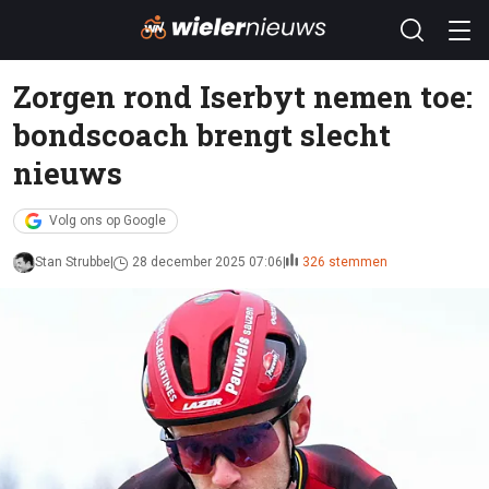
Zorgen rond Iserbyt nemen toe:
bondscoach brengt slecht
nieuws
Volg ons op Google
Stan Strubbe
28 december 2025 07:06
326 stemmen