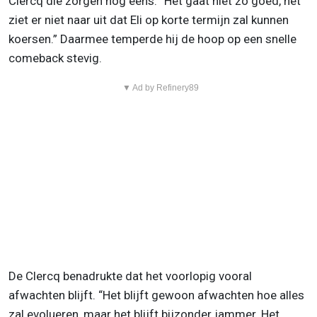
Clercq die zorgen nog eens. “Het gaat niet zo goed, het
ziet er niet naar uit dat Eli op korte termijn zal kunnen
koersen.” Daarmee temperde hij de hoop op een snelle
comeback stevig.
▼ Ad by Refinery89
De Clercq benadrukte dat het voorlopig vooral
afwachten blijft. “Het blijft gewoon afwachten hoe alles
zal evolueren, maar het blijft bijzonder jammer. Het