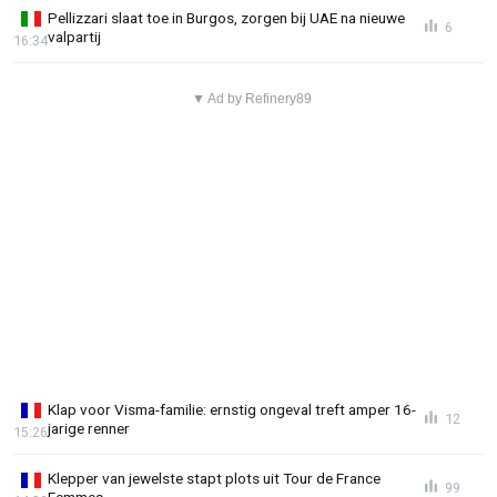
Pellizzari slaat toe in Burgos, zorgen bij UAE na nieuwe
6
valpartij
16:34
▼ Ad by Refinery89
Klap voor Visma-familie: ernstig ongeval treft amper 16-
12
jarige renner
15:26
Klepper van jewelste stapt plots uit Tour de France
99