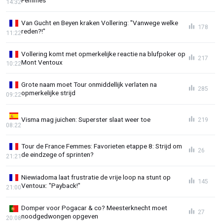
Femmes
14:32
Van Gucht en Beyen kraken Vollering: "Vanwege welke
178
reden?!"
11:22
Vollering komt met opmerkelijke reactie na blufpoker op
217
Mont Ventoux
10:22
Grote naam moet Tour onmiddellijk verlaten na
285
opmerkelijke strijd
09:22
Visma mag juichen: Superster slaat weer toe
219
08:22
Tour de France Femmes: Favorieten etappe 8: Strijd om
26
de eindzege of sprinten?
21:21
Niewiadoma laat frustratie de vrije loop na stunt op
145
Ventoux: "Payback!"
21:00
Domper voor Pogacar & co? Meesterknecht moet
27
noodgedwongen opgeven
20:08