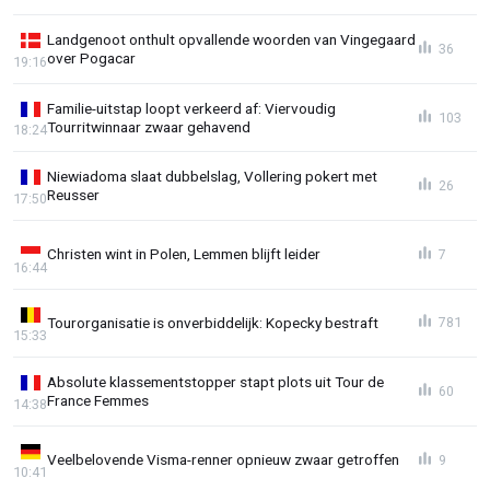
Landgenoot onthult opvallende woorden van Vingegaard
36
over Pogacar
19:16
Familie-uitstap loopt verkeerd af: Viervoudig
103
Tourritwinnaar zwaar gehavend
18:24
Niewiadoma slaat dubbelslag, Vollering pokert met
26
Reusser
17:50
Christen wint in Polen, Lemmen blijft leider
7
16:44
Tourorganisatie is onverbiddelijk: Kopecky bestraft
781
15:33
Absolute klassementstopper stapt plots uit Tour de
60
France Femmes
14:38
Veelbelovende Visma-renner opnieuw zwaar getroffen
9
10:41